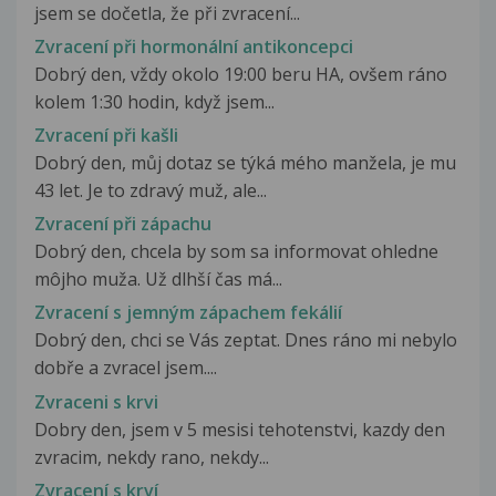
jsem se dočetla, že při zvracení...
Zvracení při hormonální antikoncepci
Dobrý den, vždy okolo 19:00 beru HA, ovšem ráno
kolem 1:30 hodin, když jsem...
Zvracení při kašli
Dobrý den, můj dotaz se týká mého manžela, je mu
43 let. Je to zdravý muž, ale...
Zvracení při zápachu
Dobrý den, chcela by som sa informovat ohledne
môjho muža. Už dlhší čas má...
Zvracení s jemným zápachem fekálií
Dobrý den, chci se Vás zeptat. Dnes ráno mi nebylo
dobře a zvracel jsem....
Zvraceni s krvi
Dobry den, jsem v 5 mesisi tehotenstvi, kazdy den
zvracim, nekdy rano, nekdy...
Zvracení s krví