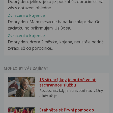
Dobrý den, jelikoz je to jiz podruhé... obracim se na
vás s dotazem ohledne...
Zvracení u kojence
Dobry den. Mam mesacne babatko chlapceka. Od
zaciatku ho prikrmujem. Uz 3x sa...
Zvracení u kojence
Dobrý den, dcera 2 měsíce, kojena, neustále hodně
zvrací, už od porodnice....
MOHLO BY VÁS ZAJÍMAT
13 situací, kdy je nutné volat
záchrannou službu
Rozpoznat, kdy je zdravotní stav vážný
a kdy už je...
Stáhněte si: První pomoc do