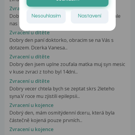
Zvracení u batolete
Dobry den Mam syna a ten od narozeni zvraci,ale
Nesouhlasím
Nastavení
nas lekar mi stale opakuje...
Zvracení u dítěte
Dobry den paní doktorko, obracim se na Vás s
dotazem. Dcerka Vanesa...
Zvracení u dítěte
Dobry den jsem uplne zoufala matka muj syn mesic
v kuse zvraci z toho byl 14dni...
Zvracení u dítěte
Dobry vecer chtela bych se zeptat skrs 2leteho
syna.V roce mu zjistili epilepsii...
Zvracení u kojence
Dobrý den, mám osmitýdenní dceru, která byla
částečně kojená pouze prvních...
Zvracení u kojence