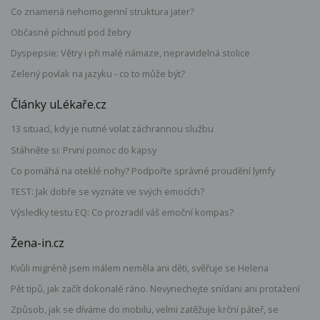
Co znamená nehomogenní struktura jater?
Občasné píchnutí pod žebry
Dyspepsie: Větry i při malé námaze, nepravidelná stolice
Zelený povlak na jazyku - co to může být?
Články uLékaře.cz
13 situací, kdy je nutné volat záchrannou službu
Stáhněte si: První pomoc do kapsy
Co pomáhá na oteklé nohy? Podpořte správné proudění lymfy
TEST: Jak dobře se vyznáte ve svých emocích?
Výsledky testu EQ: Co prozradil váš emoční kompas?
Žena-in.cz
Kvůli migréně jsem málem neměla ani děti, svěřuje se Helena
Pět tipů, jak začít dokonalé ráno. Nevynechejte snídani ani protažení
Způsob, jak se díváme do mobilu, velmi zatěžuje krční páteř, se