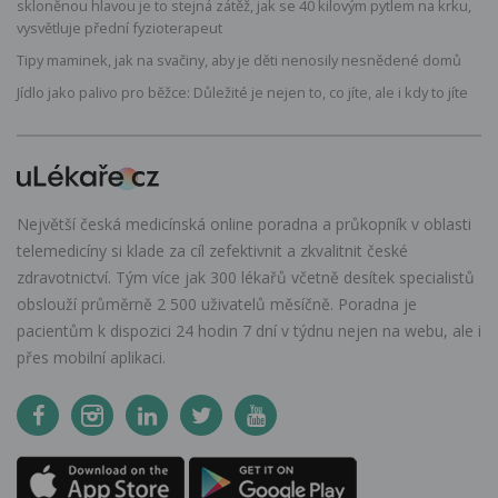
skloněnou hlavou je to stejná zátěž, jak se 40 kilovým pytlem na krku,
vysvětluje přední fyzioterapeut
Tipy maminek, jak na svačiny, aby je děti nenosily nesnědené domů
Jídlo jako palivo pro běžce: Důležité je nejen to, co jíte, ale i kdy to jíte
Největší česká medicínská online poradna a průkopník v oblasti
telemedicíny si klade za cíl zefektivnit a zkvalitnit české
zdravotnictví. Tým více jak 300 lékařů včetně desítek specialistů
obslouží průměrně 2 500 uživatelů měsíčně. Poradna je
pacientům k dispozici 24 hodin 7 dní v týdnu nejen na webu, ale i
přes mobilní aplikaci.