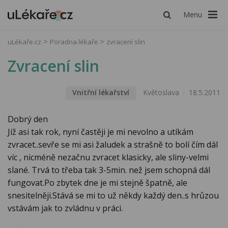
Menu
uLékaře.cz
Poradna lékaře
zvracení slin
Zvracení slin
Vnitřní lékařství
Květoslava
18.5.2011
Dobrý den
Již asi tak rok, nyní častěji je mi nevolno a utíkám
zvracet..sevře se mi asi žaludek a strašně to bolí čím dál
víc , nicméně nezačnu zvracet klasicky, ale sliny-velmi
slané. Trvá to třeba tak 3-5min. než jsem schopná dál
fungovat.Po zbytek dne je mi stejně špatně, ale
snesitelněji.Stává se mi to už někdy každý den..s hrůzou
vstávám jak to zvládnu v práci.