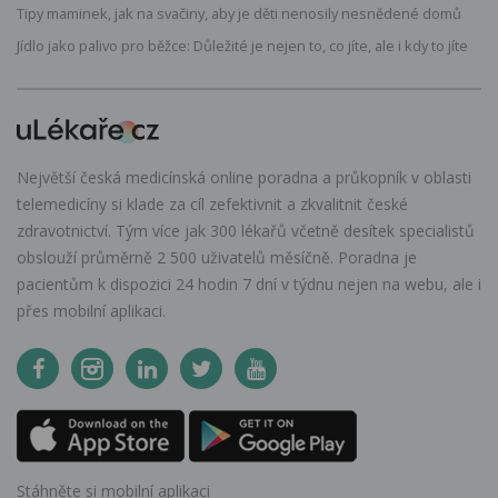
Tipy maminek, jak na svačiny, aby je děti nenosily nesnědené domů
Jídlo jako palivo pro běžce: Důležité je nejen to, co jíte, ale i kdy to jíte
Největší česká medicínská online poradna a průkopník v oblasti
telemedicíny si klade za cíl zefektivnit a zkvalitnit české
zdravotnictví. Tým více jak 300 lékařů včetně desítek specialistů
obslouží průměrně 2 500 uživatelů měsíčně. Poradna je
pacientům k dispozici 24 hodin 7 dní v týdnu nejen na webu, ale i
přes mobilní aplikaci.
Stáhněte si mobilní aplikaci