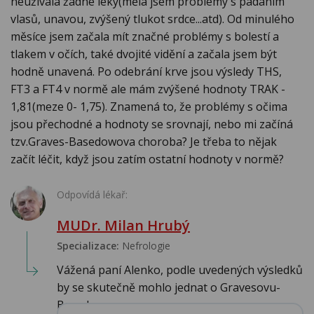
neužívala žádné léky(měla jsem problémy s padáním
vlasů, unavou, zvýšený tlukot srdce...atd). Od minulého
měsíce jsem začala mít značné problémy s bolestí a
tlakem v očích, také dvojité vidění a začala jsem být
hodně unavená. Po odebrání krve jsou výsledy THS,
FT3 a FT4 v normě ale mám zvýšené hodnoty TRAK -
1,81(meze 0- 1,75). Znamená to, že problémy s očima
jsou přechodné a hodnoty se srovnají, nebo mi začíná
tzv.Graves-Basedowova choroba? Je třeba to nějak
začít léčit, když jsou zatím ostatní hodnoty v normě?
Odpovídá lékař:
MUDr. Milan Hrubý
Specializace:
Nefrologie
Vážená paní Alenko, podle uvedených výsledků
by se skutečně mohlo jednat o Gravesovu-
Basedo...