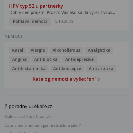
HPV typ 52 u partnerky
Dobrý deň prajem. Prosím Vás ako sa dá vyliečiť vírus...
Pohlavní nemoci
5.10.2023
NEMOCI
Kašel
Alergie
Alkoholismus
Analgetika
Angína
Antibiotika
Antidepresiva
Antihistaminika
Antikoncepce
Antivirotika
Katalog nemocí a vyšetření
Z poradny uLékaře.cz
Stále se zvětšující bradavka
Co znamená nehomogenní struktura jater?