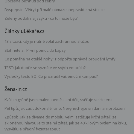
Občasné píchnutí pod žebry
Dyspepsie: Větry i při malé námaze, nepravidelná stolice
Zelený povlak na jazyku - co to může být?
Články uLékaře.cz
13 situací, kdy je nutné volat záchrannou službu
Stáhněte si: První pomoc do kapsy
Co pomáhá na oteklé nohy? Podpořte správné proudění lymfy
TEST: Jak dobře se vyznáte ve svých emocích?
Výsledky testu EQ: Co prozradil váš emoční kompas?
Žena-in.cz
Kvůli migréně jsem málem neměla ani děti, svěřuje se Helena
Pět tipů, jak začít dokonalé ráno. Nevynechejte snídani ani protažení
Způsob, jak se díváme do mobilu, velmi zatěžuje krční páteř, se
skloněnou hlavou je to stejná zátěž, jak se 40 kilovým pytlem na krku,
vysvětluje přední fyzioterapeut