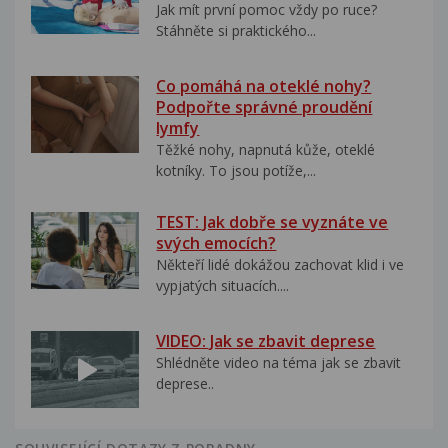
Jak mít první pomoc vždy po ruce?
Stáhněte si praktického...
Co pomáhá na oteklé nohy?
Podpořte správné proudění
lymfy
Těžké nohy, napnutá kůže, oteklé
kotníky. To jsou potíže,...
TEST: Jak dobře se vyznáte ve
svých emocích?
Někteří lidé dokážou zachovat klid i ve
vypjatých situacích....
VIDEO: Jak se zbavit deprese
Shlédněte video na téma jak se zbavit
deprese..