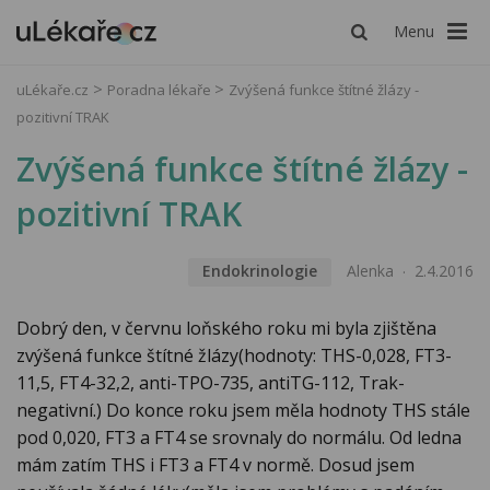
Menu
uLékaře.cz
Poradna lékaře
Zvýšená funkce štítné žlázy -
pozitivní TRAK
Zvýšená funkce štítné žlázy -
pozitivní TRAK
Endokrinologie
Alenka
2.4.2016
Dobrý den, v červnu loňského roku mi byla zjištěna
zvýšená funkce štítné žlázy(hodnoty: THS-0,028, FT3-
11,5, FT4-32,2, anti-TPO-735, antiTG-112, Trak-
negativní.) Do konce roku jsem měla hodnoty THS stále
pod 0,020, FT3 a FT4 se srovnaly do normálu. Od ledna
mám zatím THS i FT3 a FT4 v normě. Dosud jsem