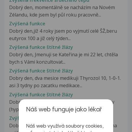
Dobrý den, momentálně se nacházím na Novém
Zélandu, kde jsem byl půl roku pracovně...
Zvýšená funkce
Dobrý den,již 4 roky jsem po vyjmutí celé ŠŽ,beru
eutyrox 100 a již celý týden...
Zvýšená funkce štítné žlázy
Dobrý den, Jmenuji se Kateřina je mi 22 let, chtěla
bych s Vámi konzultovat...
Zvýšená funkce štítné žlázy
Dobry den, dva mesice medikuji Thyrozol 10, 1-0-1.
asi 3 tydny po zacatku medikace...
Zvýšená funkce štítné žlázy
Dobrý den, přítel trpí onemocněním štítné žlázy
(hypertyreózou). S touto nemocí...
Náš web funguje jako lékař
Zvýšená funkce štítné žlázy
Dobrý den, před 2 týdny mi byla diagnostikována
Náš web využívá soubory cookies,