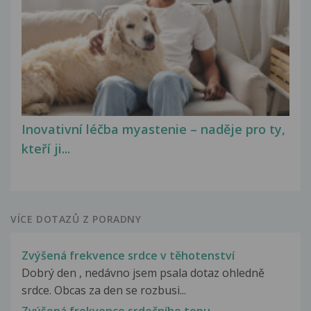
Inovativní léčba myastenie – naděje pro ty,
kteří ji...
VÍCE DOTAZŮ Z PORADNY
Zvýšená frekvence srdce v těhotenství
Dobrý den , nedávno jsem psala dotaz ohledně
srdce. Obcas za den se rozbusi...
Zvýšená frekvence srdečního tepu