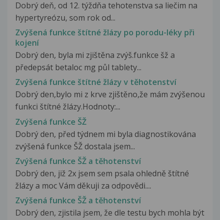
Dobrý deň, od 12. týždňa tehotenstva sa liečim na
hypertyreózu, som rok od...
Zvýšená funkce štítné žlázy po porodu-léky při
kojení
Dobrý den, byla mi zjištěna zvýš.funkce šž a
předepsát betaloc mg půl tablety...
Zvýšená funkce štítné žlázy v těhotenství
Dobrý den,bylo mi z krve zjištěno,že mám zvýšenou
funkci štítné žlázy.Hodnoty:...
Zvýšená funkce ŠŽ
Dobrý den, před týdnem mi byla diagnostikována
zvýšená funkce ŠŽ dostala jsem...
Zvýšená funkce ŠŽ a těhotenství
Dobrý den, již 2x jsem sem psala ohledně štítné
žlázy a moc Vám děkuji za odpovědi....
Zvýšená funkce ŠŽ a těhotenství
Dobrý den, zjistila jsem, že dle testu bych mohla být