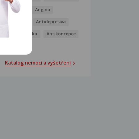
Analgetika
Angína
Antibiotika
Antidepresiva
Antihistaminika
Antikoncepce
Antivirotika
Katalog nemocí a vyšetření