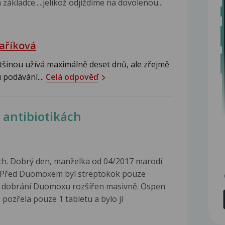
ákladce.....jelikož odjíždíme na dovolenou...
aříková
šinou užívá maximálně deset dnů, ale zřejmě
 podávání....
Celá odpověď
 antibiotikách
ách. Dobrý den, manželka od 04/2017 marodí
. Před Duomoxem byl streptokok pouze
po dobrání Duomoxu rozšířen masivně. Ospen
pozřela pouze 1 tabletu a bylo jí