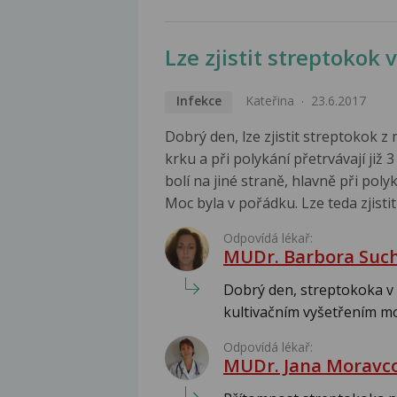
Lze zjistit streptokok 
Infekce
Kateřina
23.6.2017
Dobrý den, lze zjistit streptokok z 
krku a při polykání přetrvávají již
bolí na jiné straně, hlavně při poly
Moc byla v pořádku. Lze teda zjist
Odpovídá lékař:
MUDr. Barbora Suc
Dobrý den, streptokoka v m
kultivačním vyšetřením moči
Odpovídá lékař:
MUDr. Jana Moravc