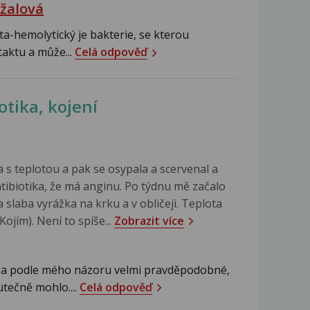
žalová
a-hemolytický je bakterie, se kterou
taktu a může...
Celá odpověď
otika, kojení
a s teplotou a pak se osypala a scervenal a
antibiotika, že má anginu. Po týdnu mě začalo
a slaba vyrážka na krku a v obličeji. Teplota
(Kojím). Není to spíše...
Zobrazit více
 a podle mého názoru velmi pravděpodobné,
utečně mohlo....
Celá odpověď