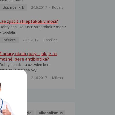
Uši, nos, krk
24.6.2017
Robert
Lze zjistit streptokok v moči?
Dobrý den, lze zjistit streptokok z moči?
Prodělala...
Infekce
23.6.2017
Kateřina
2 opary okolo pusy - jak je to
možné, bere antibiotika?
Dobry den,dcera uz tyden bere
antibiotika,ma spalovy...
Uši, nos, krk
21.6.2017
Milena
MOCI
Kašel
Alergie
Alkoholismus