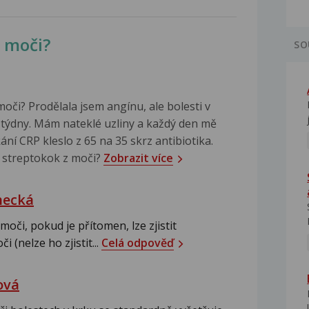
v moči?
SO
moči? Prodělala jsem angínu, ale bolesti v
 3 týdny. Mám nateklé uzliny a každý den mě
kání CRP kleslo z 65 na 35 skrz antibiotika.
it streptokok z moči?
Zobrazit více
hecká
oči, pokud je přítomen, lze zjistit
 (nelze ho zjistit...
Celá odpověď
ová