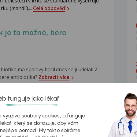
i bolestech v krku se standardně vyšetřuje
ku (mandlí)....
Celá odpověď
ak je to možné, bere
iotika,ma spalovy bacil.dnes se ji udelali 2
bere antibiotika?
Zobrazit více
u přípravky, které působí na baktérie, v
b funguje jako lékař
o streptokoka...
Celá odpověď
NE
 využívá soubory cookies, a funguje
 lékař, který se dotazuje, aby vám
čové trubici
 nejlépe pomoci. My takto sbíráme