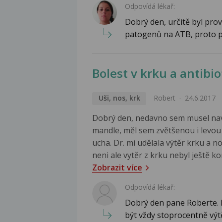
Odpovídá lékař:
Dobrý den, určitě byl prov
patogenů na ATB, proto p
Bolest v krku a antibio
Uši, nos, krk
Robert
24.6.2017
Dobrý den, nedavno sem musel navšt
mandle, měl sem zvětšenou i levou 
ucha. Dr. mi udělala výtěr krku a n
neni ale vytěr z krku nebyl ještě kom
Zobrazit více
Odpovídá lékař:
Dobrý den pane Roberte. D
být vždy stoprocentně výtě