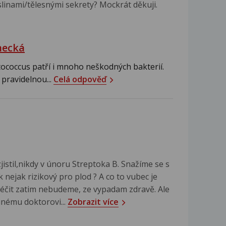
slinami/tělesnými sekrety? Mockrát děkuji.
hecká
ococcus patří i mnoho neškodných bakterií.
 pravidelnou...
Celá odpověď
zjistil,nikdy v únoru Streptoka B. Snažíme se s
nejak rizikový pro plod ? A co to vubec je
 léčit zatim nebudeme, ze vypadam zdravě. Ale
jinému doktorovi...
Zobrazit více