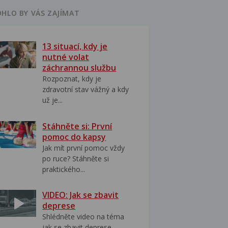
HLO BY VÁS ZAJÍMAT
13 situací, kdy je
nutné volat
záchrannou službu
Rozpoznat, kdy je
zdravotní stav vážný a kdy
už je...
Stáhněte si: První
pomoc do kapsy
Jak mít první pomoc vždy
po ruce? Stáhněte si
praktického...
VIDEO: Jak se zbavit
deprese
Shlédněte video na téma
jak se zbavit deprese..