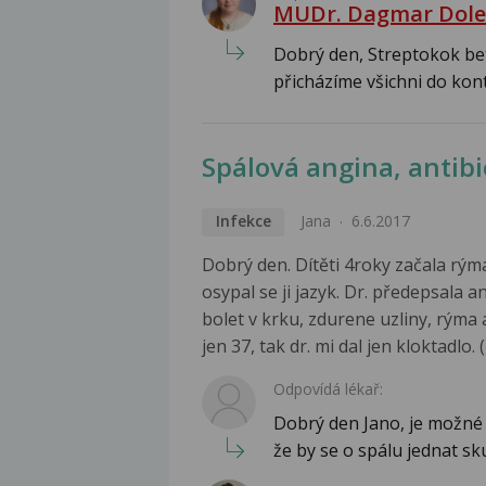
MUDr. Dagmar Dole
Dobrý den, Streptokok bet
přicházíme všichni do kon
Spálová angina, antibi
Infekce
Jana
6.6.2017
Dobrý den. Dítěti 4roky začala rým
osypal se ji jazyk. Dr. předepsala 
bolet v krku, zdurene uzliny, rýma 
jen 37, tak dr. mi dal jen kloktadlo. 
Odpovídá lékař:
Dobrý den Jano, je možné
že by se o spálu jednat sk