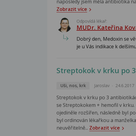
naposledy jsem měla antibiotika na z
Zobrazit více
Odpovídá lékař:
MUDr. Kateřina Kov
Dobrý den, Medoxin se vět
je u Vás indikace k delšímu
Streptokok v krku po 3
Uši, nos, krk
Jaroslav
24.6.2017
Streptokok v krku po 3 antibiotik
se Streptokokem + hemofil v krku
ojediněle rozšířen, následně byl 
byl ordinován lékařkou a manželka 
neuvěřitelně...
Zobrazit více