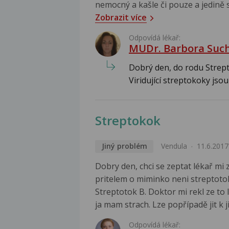
nemocný a kašle či pouze a jedině 
Zobrazit více
Odpovídá lékař:
MUDr. Barbora Suc
Dobrý den, do rodu Strept
Viridující streptokoky jsou
Streptokok
Jiný problém
Vendula
11.6.2017
Dobry den, chci se zeptat lékař mi 
pritelem o miminko neni streptotok 
Streptotok B. Doktor mi rekl ze to
ja mam strach. Lze popřípadě jit k 
Odpovídá lékař: