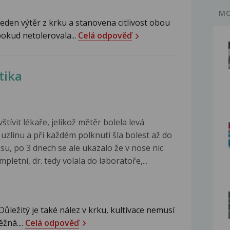
MO
eden výtěr z krku a stanovena citlivost obou
okud netolerovala...
Celá odpověď
tika
ívit lékaře, jelikož mětěr bolela levá
uzlinu a při každém polknutí šla bolest až do
osu, po 3 dnech se ale ukazalo že v nose nic
pletní, dr. tedy volala do laboratoře,...
ůležitý je také nález v krku, kultivace nemusí
žná....
Celá odpověď