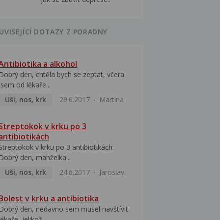
UVISEJÍCÍ DOTAZY Z PORADNY
Antibiotika a alkohol
Dobrý den, chtěla bych se zeptat, včera
jsem od lékaře...
Uši, nos, krk
29.6.2017
Martina
Streptokok v krku po 3
antibiotikách
Streptokok v krku po 3 antibiotikách.
Dobrý den, manželka...
Uši, nos, krk
24.6.2017
Jaroslav
Bolest v krku a antibiotika
Dobrý den, nedavno sem musel navštívit
lékaře, jelikož...