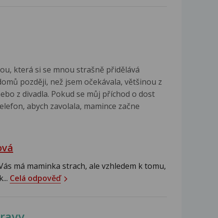
u, která si se mnou strašně přidělává
 domů později, než jsem očekávala, většinou z
ebo z divadla. Pokud se můj příchod o dost
elefon, abych zavolala, mamince začne
ová
o Vás má maminka strach, ale vzhledem k tomu,
...
Celá odpověď
travy