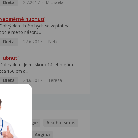
Dieta
2.7.2017
Michaela
Nadměrné hubnutí
Dobrý den chtěla bych se zeptat na
podle mého názoru...
Dieta
27.6.2017
Nela
Hubnutí
Dobrý den....Je mi skoro 14 let,měřím
cca 160 cm a...
Dieta
24.6.2017
Tereza
MOCI
Kašel
Alergie
Alkoholismus
Analgetika
Angína