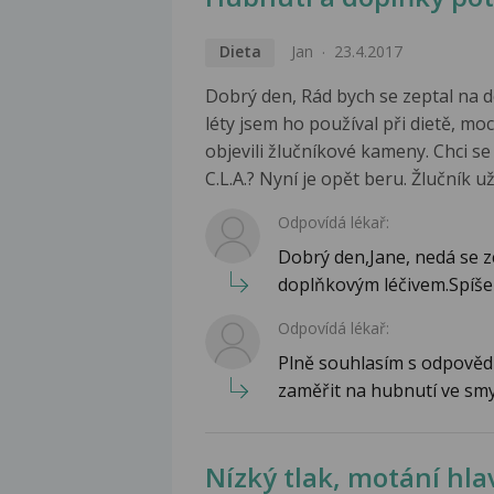
Dieta
Jan
23.4.2017
Dobrý den, Rád bych se zeptal na do
léty jsem ho používal při dietě, m
objevili žlučníkové kameny. Chci se
C.L.A.? Nyní je opět beru. Žlučník u
Odpovídá lékař:
Dobrý den,Jane, nedá se zce
doplňkovým léčivem.Spíše s
Odpovídá lékař:
Plně souhlasím s odpověd
zaměřit na hubnutí ve smy
Nízký tlak, motání hla