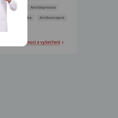
Antibiotika
Antidepresiva
Antihistaminika
Antikoncepce
Antivirotika
Katalog nemocí a vyšetření