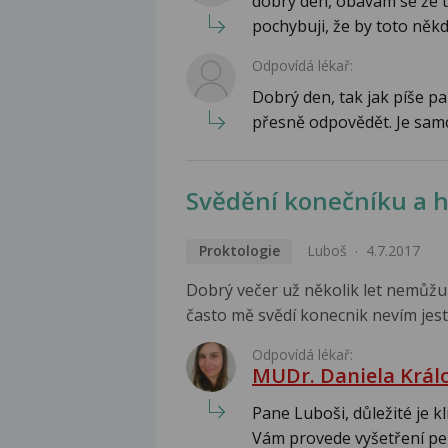
dobrý den, obávám se že 
pochybuji, že by toto někd
Odpovídá lékař:
Dobrý den, tak jak píše p
přesně odpovědět. Je samo
Svědění konečníku a 
Proktologie
Luboš
4.7.2017
Dobrý večer už několik let nemůžu p
často mě svědí konecnik nevím jestl
Odpovídá lékař:
MUDr. Daniela Král
Pane Luboši, důležité je k
Vám provede vyšetření per