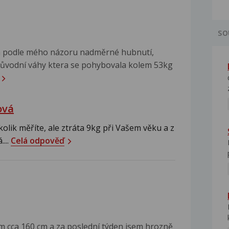
SO
na podle mého názoru nadměrné hubnutí,
 původní váhy ktera se pohybovala kolem 53kg
ová
kolik měříte, ale ztráta 9kg při Vašem věku a z
...
Celá odpověď
řím cca 160 cm a za poslední týden jsem hrozně