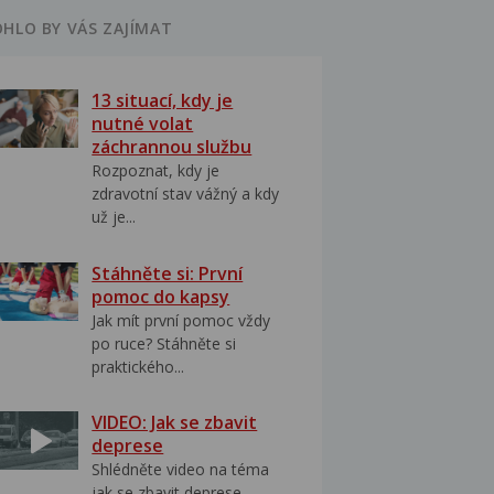
HLO BY VÁS ZAJÍMAT
13 situací, kdy je
nutné volat
záchrannou službu
Rozpoznat, kdy je
zdravotní stav vážný a kdy
už je...
Stáhněte si: První
pomoc do kapsy
Jak mít první pomoc vždy
po ruce? Stáhněte si
praktického...
VIDEO: Jak se zbavit
deprese
Shlédněte video na téma
jak se zbavit deprese..