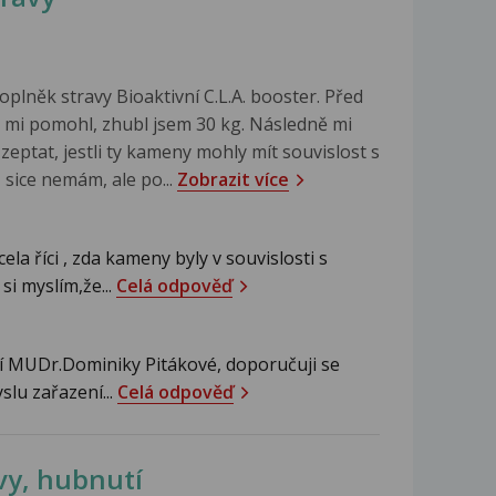
plněk stravy Bioaktivní C.L.A. booster. Před
oc mi pomohl, zhubl jsem 30 kg. Následně mi
 zeptat, jestli ty kameny mohly mít souvislost s
ž sice nemám, ale po...
Zobrazit více
la říci , zda kameny byly v souvislosti s
i myslím,že...
Celá odpověď
í MUDr.Dominiky Pitákové, doporučuji se
slu zařazení...
Celá odpověď
vy, hubnutí