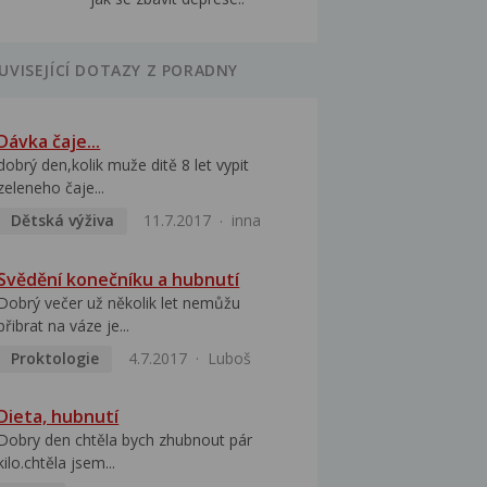
UVISEJÍCÍ DOTAZY Z PORADNY
Dávka čaje...
dobrý den,kolik muže ditě 8 let vypit
zeleneho čaje...
Dětská výživa
11.7.2017
inna
Svědění konečníku a hubnutí
Dobrý večer už několik let nemůžu
přibrat na váze je...
Proktologie
4.7.2017
Luboš
Dieta, hubnutí
Dobry den chtěla bych zhubnout pár
kilo.chtěla jsem...