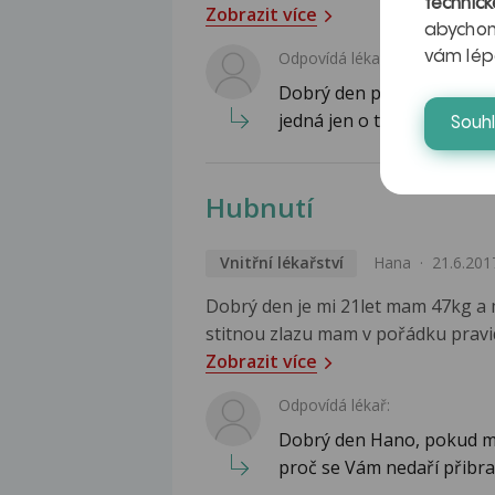
technick
Zobrazit více
abychom
vám lép
Odpovídá lékař:
Dobrý den paní Evo. Nepíš
jedná jen o tzv."subklinic
Souh
Hubnutí
Vnitřní lékařství
Hana
21.6.201
Dobrý den je mi 21let mam 47kg a 
stitnou zlazu mam v pořádku pravi
Zobrazit více
Odpovídá lékař:
Dobrý den Hano, pokud má
proč se Vám nedaří přibrat