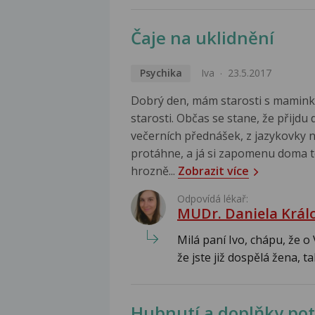
Čaje na uklidnění
Psychika
Iva
23.5.2017
Dobrý den, mám starosti s maminko
starosti. Občas se stane, že přijdu
večerních přednášek, z jazykovky n
protáhne, a já si zapomenu doma t
hrozně...
Zobrazit více
Odpovídá lékař:
MUDr. Daniela Král
Milá paní Ivo, chápu, že 
že jste již dospělá žena, tak
Hubnutí a doplňky po