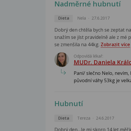
Nadměrné hubnutí
Dieta
Nela
27.6.2017
Dobrý den chtěla bych se zeptat 
snažím se jíst pravidelně ale z mé
se zmenšila na 44kg.
Zobrazit více
Odpovídá lékař:
MUDr. Daniela Král
Paní/ slečno Nelo, nevím, 
původní váhy 53kg je velká.
Hubnutí
Dieta
Tereza
24.6.2017
Dobrý den....Je mi skoro 14 let,mě