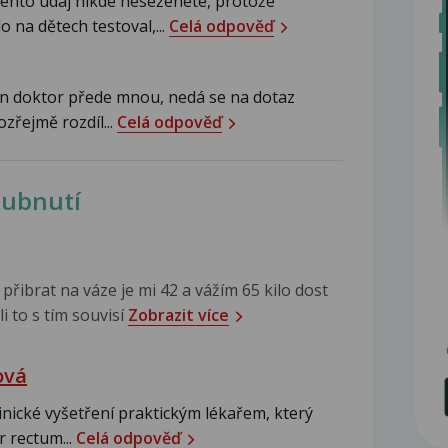
tento údaj nikde neseženete, protože
o na dětech testoval,...
Celá odpověď
an doktor přede mnou, nedá se na dotaz
zřejmě rozdíl...
Celá odpověď
hubnutí
řibrat na váze je mi 42 a vážím 65 kilo dost
i to s tím souvisí
Zobrazit více
ová
linické vyšetření praktickým lékařem, který
 rectum...
Celá odpověď