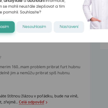
é
,
analytické
a
obchodní
informace,
 se mohli neustále zlepšovat a tím
e pomohli. Souhlasíte?
ete, jaké hodnoty ŠŽ jste měla. Pokud se
kou hypotyreosu"...
Celá odpověď
lasím
Nesouhlasím
Nastavení
7
merim 160...mam problem pribrat furt hubnu
delně jim a nemůžu pribrat spíš hubnu.
te štítnou žlázou v pořádku, bude na vině,
, zřejmě...
Celá odpověď