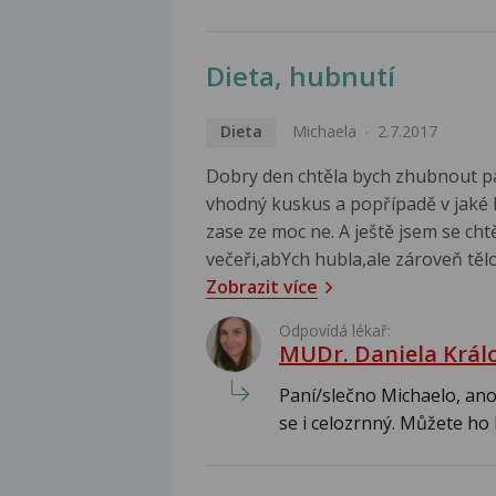
Dieta, hubnutí
Dieta
Michaela
2.7.2017
Dobry den chtěla bych zhubnout pár 
vhodný kuskus a popřípadě v jaké k
zase ze moc ne. A ještě jsem se chtě
večeři,abYch hubla,ale zároveň tělo
Zobrazit více
Odpovídá lékař:
MUDr. Daniela Král
Paní/slečno Michaelo, ano
se i celozrnný. Můžete ho