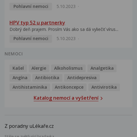
Pohlavní nemoci
5.10.2023
HPV typ 52 u partnerky
Dobrý deň prajem. Prosím Vás ako sa dá vyliečiť vírus...
Pohlavní nemoci
5.10.2023
NEMOCI
Kašel
Alergie
Alkoholismus
Analgetika
Angína
Antibiotika
Antidepresiva
Antihistaminika
Antikoncepce
Antivirotika
Katalog nemocí a vyšetření
Z poradny uLékaře.cz
Stále se zvětšující bradavka