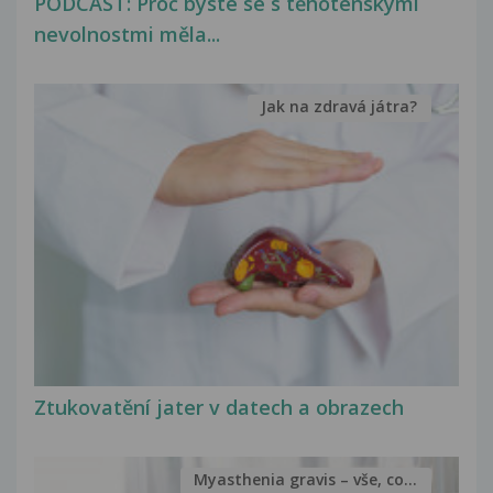
PODCAST: Proč byste se s těhotenskými
nevolnostmi měla...
Jak na zdravá játra?
Ztukovatění jater v datech a obrazech
Myasthenia gravis – vše, co...