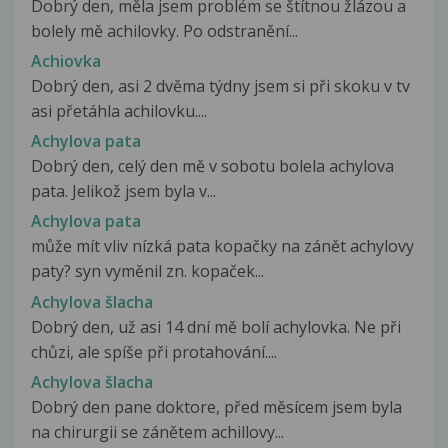
Dobrý den, měla jsem problém se štítnou žlázou a
bolely mě achilovky. Po odstranění...
Achiovka
Dobrý den, asi 2 dvěma týdny jsem si při skoku v tv
asi přetáhla achilovku....
Achylova pata
Dobrý den, celý den mě v sobotu bolela achylova
pata. Jelikož jsem byla v...
Achylova pata
může mít vliv nízká pata kopačky na zánět achylovy
paty? syn vyměnil zn. kopaček...
Achylova šlacha
Dobrý den, už asi 14 dní mě bolí achylovka. Ne při
chůzi, ale spíše při protahování....
Achylova šlacha
Dobrý den pane doktore, před měsícem jsem byla
na chirurgii se zánětem achillovy...