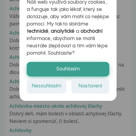
Náš web využívá soubory cookies,
Achilovka
a funguje tak jako lékař, který se
Vážený pane doktore, dovoluji si požádat o radu:
dotazuje, aby vám mohl co nejlépe
jsem 4 týdny po suture achilovy...
pomoci. My takto sbíráme
technické
,
analytické
a
obchodní
Achilovka
informace, abychom se mohli
Dobrý den , je mi 17let a jsem po operaci
neustále zlepšovat a tím vám lépe
kotníku,kotník mám sešroubovaný.Po...
pomohli. Souhlasíte?
Achilovka - zánět
Dobrý den, v mládí jsem dělal dost aktivně běhy na
Souhlasím
dlouhé tratě a z toho pramenily...
Achilovka a kotník
Nesouhlasím
Nastavení
Dobrý den, Měl bych dotaz už kdysi jsem měl zánět
achilovky,a 14dní klid,a...
Achilovka-miesto okolo achilovej šľachy
Dobrý deň, mám bolesti v oblasti achylovej šľachy.
Neviem si spomenúť, či bolesť...
Achilovky