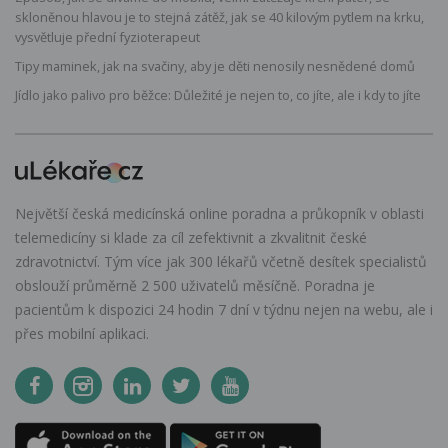
skloněnou hlavou je to stejná zátěž, jak se 40 kilovým pytlem na krku,
vysvětluje přední fyzioterapeut
Tipy maminek, jak na svačiny, aby je děti nenosily nesnědené domů
Jídlo jako palivo pro běžce: Důležité je nejen to, co jíte, ale i kdy to jíte
Největší česká medicínská online poradna a průkopník v oblasti
telemedicíny si klade za cíl zefektivnit a zkvalitnit české
zdravotnictví. Tým více jak 300 lékařů včetně desítek specialistů
obslouží průměrně 2 500 uživatelů měsíčně. Poradna je
pacientům k dispozici 24 hodin 7 dní v týdnu nejen na webu, ale i
přes mobilní aplikaci.