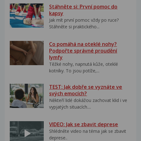
Stáhněte si: První pomoc do
kapsy
Jak mít první pomoc vždy po ruce?
Stáhněte si praktického...
Co pomáhá na oteklé nohy?
Podpořte správné proudění
lymfy
Těžké nohy, napnutá kůže, oteklé
kotníky. To jsou potíže,...
TEST: Jak dobře se vyznáte ve
svých emocích?
Někteří lidé dokážou zachovat klid i ve
vypjatých situacích....
VIDEO: Jak se zbavit deprese
Shlédněte video na téma jak se zbavit
deprese..