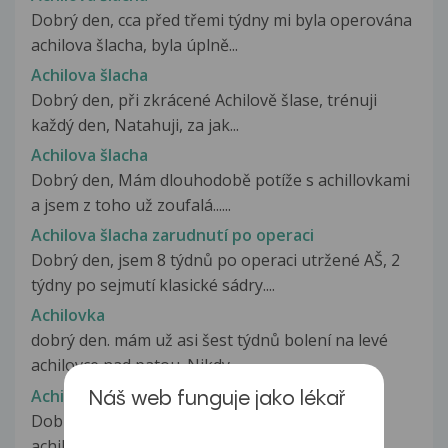
Dobrý den, cca před třemi týdny mi byla operována
achilova šlacha, byla úplně...
Achilova šlacha
Dobrý den, při zkrácené Achilově šlase, trénuji
každý den, Natahuji, za jak...
Achilova šlacha
Dobrý den, Mám dlouhodobě potíže s achillovkami
a jsem z toho už zoufalá......
Achilova šlacha zarudnutí po operaci
Dobrý den, jsem 8 týdnů po operaci utržené AŠ, 2
týdny po sejmutí klasické sádry....
Achilovka
dobrý den. mám už asi šest týdnů bolení na levé
achilovce,nad patou. Nikdy...
Achilovka
Náš web funguje jako lékař
Dobry den chtel bych se zeptat utrhl jsem si
achilovku pri behu na vytrvalost...