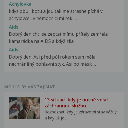
Achylovka
kdyz obuji botu a jdu tak me strasne píchá v
achylovce , v nemocnici mi rekli...
Aids
Dobrý den chci se zeptat mímu přítely zemřela
kamarádka na AIDS a když žila...
Aids
Dobrý den. Asi před půl rokem sem měla
nechráněný pohlavní styk. Asi po měsíci...
MOHLO BY VÁS ZAJÍMAT
13 situací, kdy je nutné volat
záchrannou službu
Rozpoznat, kdy je zdravotní stav vážný
a kdy už je...