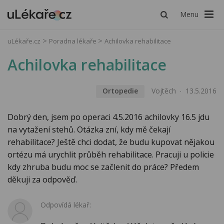
Menu
uLékaře.cz
Poradna lékaře
Achilovka rehabilitace
Achilovka rehabilitace
Ortopedie
Vojtěch
13.5.2016
Dobrý den, jsem po operaci 4.5.2016 achilovky 16.5 jdu
na vytažení stehů. Otázka zní, kdy mě čekají
rehabilitace? Ještě chci dodat, že budu kupovat nějakou
ortézu má urychlit průběh rehabilitace. Pracuji u policie
kdy zhruba budu moc se začlenit do práce? Předem
děkuji za odpověď.
Odpovídá lékař: