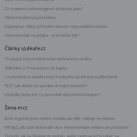
Co znamená nehomogenní struktura jater?
Občasné píchnutí pod žebry
Dyspepsie: Větry i při malé námaze, nepravidelná stolice
Zelený povlak na jazyku - co to může být?
Články uLékaře.cz
13 situací, kdy je nutné volat záchrannou službu
Stáhněte si: První pomoc do kapsy
Co pomáhá na oteklé nohy? Podpořte správné proudění lymfy
TEST: Jak dobře se vyznáte ve svých emocích?
Výsledky testu EQ: Co prozradil váš emoční kompas?
Žena-in.cz
Kvůli migréně jsem málem neměla ani děti, svěřuje se Helena
Pět tipů, jak začít dokonalé ráno. Nevynechejte snídani ani protažení
Způsob, jak se díváme do mobilu, velmi zatěžuje krční páteř, se