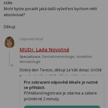
stále.
Mohl byste poradit jaká další vyšetření bychom měli
absolvovat?
Děkuji
Odpovídá lékař:
MUDr. Lada Novotná
Specializace:
Dermatovenerologie, Korektivní
dermatologie
Dobrý den Terezo, děkuji za Váš dotaz. Určitě
se nebojte, že je Váš přítel na Vás alergi...
Pro zobrazení odpovědi lékaře je nutné
se přihlásit.
Přihlášení/registrace je zdarma a zabere
průměrně 2 minuty.