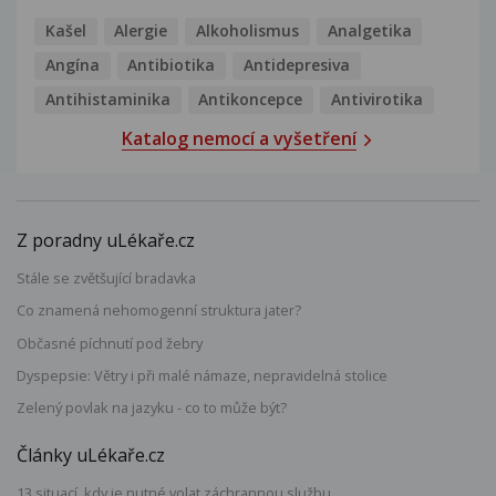
Kašel
Alergie
Alkoholismus
Analgetika
Angína
Antibiotika
Antidepresiva
Antihistaminika
Antikoncepce
Antivirotika
Katalog nemocí a vyšetření
Z poradny uLékaře.cz
Stále se zvětšující bradavka
Co znamená nehomogenní struktura jater?
Občasné píchnutí pod žebry
Dyspepsie: Větry i při malé námaze, nepravidelná stolice
Zelený povlak na jazyku - co to může být?
Články uLékaře.cz
13 situací, kdy je nutné volat záchrannou službu