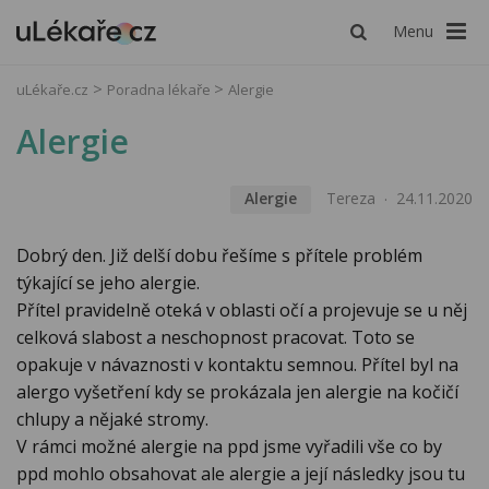
Menu
uLékaře.cz
Poradna lékaře
Alergie
Alergie
Alergie
Tereza
24.11.2020
Dobrý den. Již delší dobu řešíme s přítele problém
týkající se jeho alergie.
Přítel pravidelně oteká v oblasti očí a projevuje se u něj
celková slabost a neschopnost pracovat. Toto se
opakuje v návaznosti v kontaktu semnou. Přítel byl na
alergo vyšetření kdy se prokázala jen alergie na kočičí
chlupy a nějaké stromy.
V rámci možné alergie na ppd jsme vyřadili vše co by
ppd mohlo obsahovat ale alergie a její následky jsou tu