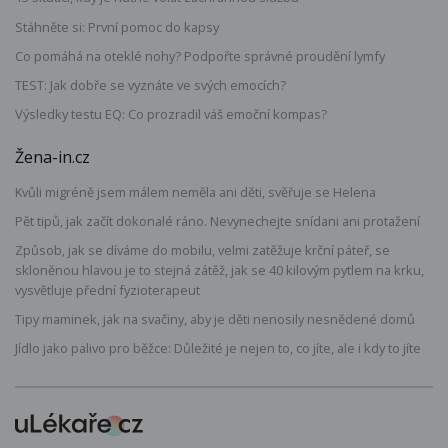
Stáhněte si: První pomoc do kapsy
Co pomáhá na oteklé nohy? Podpořte správné proudění lymfy
TEST: Jak dobře se vyznáte ve svých emocích?
Výsledky testu EQ: Co prozradil váš emoční kompas?
Žena-in.cz
Kvůli migréně jsem málem neměla ani děti, svěřuje se Helena
Pět tipů, jak začít dokonalé ráno. Nevynechejte snídani ani protažení
Způsob, jak se díváme do mobilu, velmi zatěžuje krční páteř, se
skloněnou hlavou je to stejná zátěž, jak se 40 kilovým pytlem na krku,
vysvětluje přední fyzioterapeut
Tipy maminek, jak na svačiny, aby je děti nenosily nesnědené domů
Jídlo jako palivo pro běžce: Důležité je nejen to, co jíte, ale i kdy to jíte