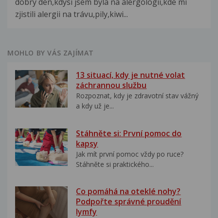
dobrý den,kdysi jsem byla na alergologii,kde mi
zjistili alergii na trávu,pily,kiwi...
MOHLO BY VÁS ZAJÍMAT
13 situací, kdy je nutné volat
záchrannou službu
Rozpoznat, kdy je zdravotní stav vážný
a kdy už je...
Stáhněte si: První pomoc do
kapsy
Jak mít první pomoc vždy po ruce?
Stáhněte si praktického...
Co pomáhá na oteklé nohy?
Podpořte správné proudění
lymfy