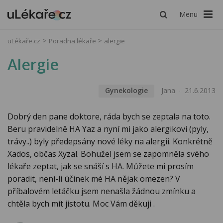
Menu
uLékaře.cz
Poradna lékaře
alergie
Alergie
Gynekologie
Jana
21.6.2013
Dobrý den pane doktore, ráda bych se zeptala na toto.
Beru pravidelně HA Yaz a nyní mi jako alergikovi (pyly,
trávy..) byly předepsány nové léky na alergii. Konkrétně
Xados, občas Xyzal. Bohužel jsem se zapomněla svého
lékaře zeptat, jak se snáší s HA. Můžete mi prosím
poradit, není-li účinek mé HA nějak omezen? V
příbalovém letáčku jsem nenašla žádnou zmínku a
chtěla bych mít jistotu. Moc Vám děkuji .