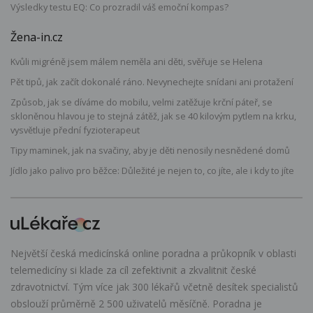
Výsledky testu EQ: Co prozradil váš emoční kompas?
Žena-in.cz
Kvůli migréně jsem málem neměla ani děti, svěřuje se Helena
Pět tipů, jak začít dokonalé ráno. Nevynechejte snídani ani protažení
Způsob, jak se díváme do mobilu, velmi zatěžuje krční páteř, se
skloněnou hlavou je to stejná zátěž, jak se 40 kilovým pytlem na krku,
vysvětluje přední fyzioterapeut
Tipy maminek, jak na svačiny, aby je děti nenosily nesnědené domů
Jídlo jako palivo pro běžce: Důležité je nejen to, co jíte, ale i kdy to jíte
Největší česká medicínská online poradna a průkopník v oblasti
telemedicíny si klade za cíl zefektivnit a zkvalitnit české
zdravotnictví. Tým více jak 300 lékařů včetně desítek specialistů
obslouží průměrně 2 500 uživatelů měsíčně. Poradna je