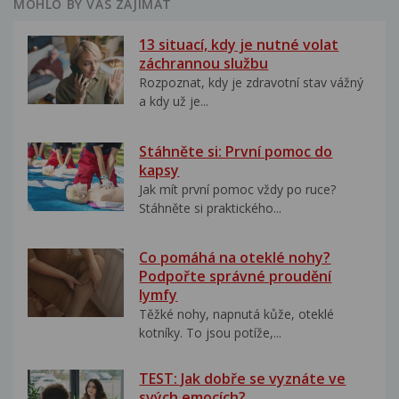
MOHLO BY VÁS ZAJÍMAT
13 situací, kdy je nutné volat
záchrannou službu
Rozpoznat, kdy je zdravotní stav vážný
a kdy už je...
Stáhněte si: První pomoc do
kapsy
Jak mít první pomoc vždy po ruce?
Stáhněte si praktického...
Co pomáhá na oteklé nohy?
Podpořte správné proudění
lymfy
Těžké nohy, napnutá kůže, oteklé
kotníky. To jsou potíže,...
TEST: Jak dobře se vyznáte ve
svých emocích?