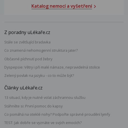
Katalog nemocí a vyšetření
Z poradny uLékaře.cz
Stále se zvětšující bradavka
Co znamená nehomogenní struktura jater?
Občasné píchnutí pod žebry
Dyspepsie: Větry i při malé námaze, nepravidelná stolice
Zelený povlak na jazyku - co to může být?
Články uLékaře.cz
13 situací, kdy je nutné volat záchrannou službu
Stáhněte si: První pomoc do kapsy
Co pomáhá na oteklé nohy? Podpořte správné proudění lymfy
TEST: Jak dobře se vyznáte ve svých emocích?