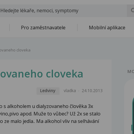
Pro zaměstnavatele
Mobilní aplikace
zovaneho cloveka
zovaneho cloveka
MO
Ledviny
vladka
24.10.2013
 to s alkoholem u dialyzovaneho člověka 3x
vino,pivo apod. Muže to vůbec? Už 2x se stalo
ho ze malo jedla.. Ma alkohol vliv na selhávání