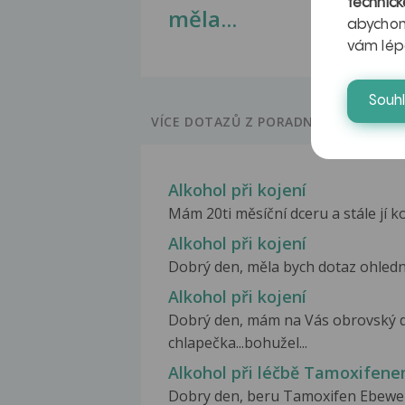
technick
měla...
abychom
vám lép
Souh
VÍCE DOTAZŮ Z PORADNY
Alkohol při kojení
Mám 20ti měsíční dceru a stále jí ko
Alkohol při kojení
Dobrý den, měla bych dotaz ohledně
Alkohol při kojení
Dobrý den, mám na Vás obrovský do
chlapečka...bohužel...
Alkohol při léčbě Tamoxifen
Dobry den, beru Tamoxifen Ebewe 2