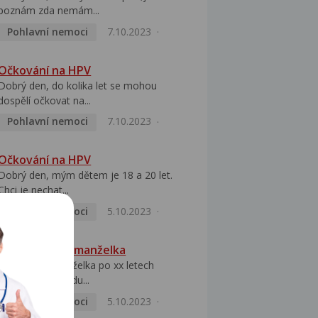
poznám zda nemám...
Pohlavní nemoci
7.10.2023
Očkování na HPV
Dobrý den, do kolika let se mohou
dospělí očkovat na...
Pohlavní nemoci
7.10.2023
Očkování na HPV
Dobrý den, mým dětem je 18 a 20 let.
Chci je nechat...
Pohlavní nemoci
5.10.2023
HPV pozitivní manželka
Dobrý den, manželka po xx letech
přivezla z Východu...
Pohlavní nemoci
5.10.2023