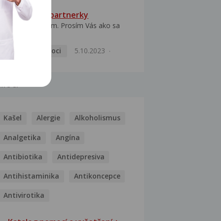
HPV typ 52 u partnerky
Dobrý deň prajem. Prosím Vás ako sa
dá vyliečiť vírus...
Pohlavní nemoci
5.10.2023
MOCI
Kašel
Alergie
Alkoholismus
Analgetika
Angína
Antibiotika
Antidepresiva
Antihistaminika
Antikoncepce
Antivirotika