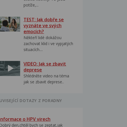
potíže,...
TEST: Jak dobře se
vyznáte ve svých
emocích?
Někteří lidé dokážou
zachovat klid i ve vypjatých
situacích....
VIDEO: Jak se zbavit
deprese
Shlédněte video na téma
jak se zbavit deprese..
UVISEJÍCÍ DOTAZY Z PORADNY
Informace o HPV virech
Dobrý den,chtěl bych se zeptat,jak