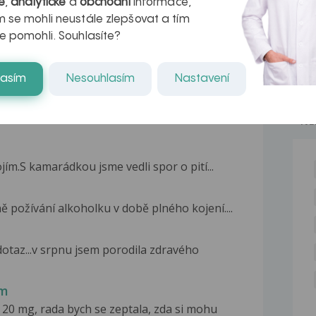
é
,
analytické
a
obchodní
informace,
kteří ji...
 se mohli neustále zlepšovat a tím
e pomohli. Souhlasíte?
lasím
Nesouhlasím
Nastavení
NE
jím.S kamarádkou jsme vedli spor o pití...
 požívání alkoholku v době plného kojení....
taz...v srpnu jsem porodila zdravého
em
0 mg, rada bych se zeptala, zda si mohu