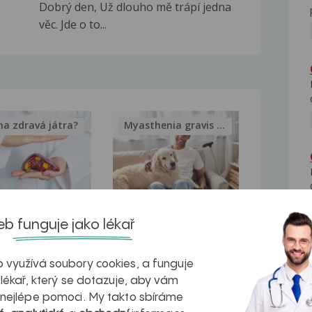
Dobrý den, Už dlouho mě trápí jedna
věc. Jde o to...
na zdravá játra?
Myasthenia gravis – vše, co...
kovatění
Inovativní
b funguje jako lékař
r v datech a
léčba
 využívá soubory cookies, a funguje
azech
myastenie –
 lékař, který se dotazuje, aby vám
naděje pro ty,
 nejlépe pomoci. My takto sbíráme