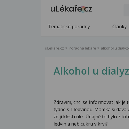
Tematické poradny
Články
uLékaře.cz
Poradna lékaře
alkohol u dialy
Alkohol u dialy
Zdravím, chci se Informovat jak je
týdne s 1 ledvinou. Mamka si dává 
ze ji klesl cukr. Údajné to bylo z to
ledvin a neb cukru v krvi?