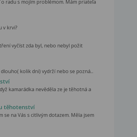
ť o radu s mojím problémom. Mám priateľa
 v krvi?
ření vyčíst zda byl, nebo nebyl požit
dlouho( kolik dni) vydrží nebo se pozná...
ství
když kamarádka nevěděla ze je těhotná a
u těhotenství
 se na Vás s citlivým dotazem. Měla jsem