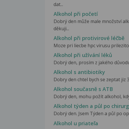
dat...
Alkohol při početí
Dobrý den může male množství alko
děkuji...
Alkohol při protivirové léčbě
Moze pri liecbe hpc virusu prilezi
Alkohol při užívání léků
Dobrý den, prosím z jakého důvodu 
Alkohol s antibiotiky
Dobry den chtel bych se zeptat jiz 
Alkohol současně s ATB
Dobrý den, mohu požít alkohol, kdy
Alkohol týden a půl po chirur
Dobrý den. Jsem Týden a půl po ope
Alkohol u priateľa