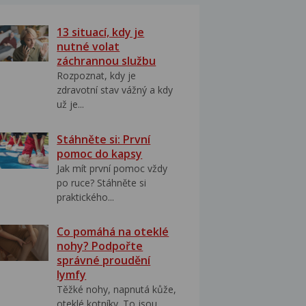
13 situací, kdy je
nutné volat
záchrannou službu
Rozpoznat, kdy je
zdravotní stav vážný a kdy
už je...
Stáhněte si: První
pomoc do kapsy
Jak mít první pomoc vždy
po ruce? Stáhněte si
praktického...
Co pomáhá na oteklé
nohy? Podpořte
správné proudění
lymfy
Těžké nohy, napnutá kůže,
oteklé kotníky. To jsou