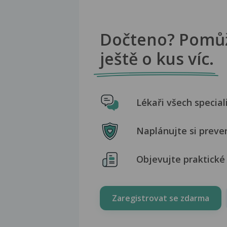
Dočteno? Pomů
ještě o kus víc.
Lékaři všech special
Naplánujte si preve
Objevujte praktické 
Zaregistrovat se zdarma