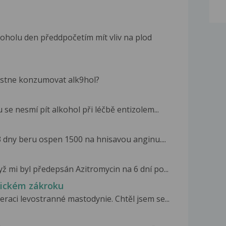
holu den předdpočetím mít vliv na plod
tostne konzumovat alk9hol?
se nesmí pít alkohol při léčbě entizolem...
3 dny beru ospen 1500 na hnisavou anginu....
ž mi byl předepsán Azitromycin na 6 dní po...
gickém zákroku
raci levostranné mastodynie. Chtěl jsem se...