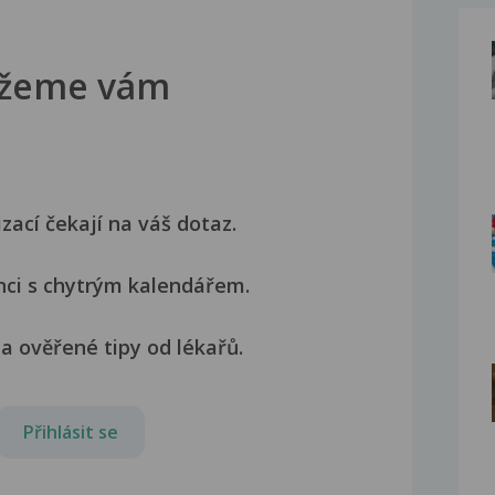
žeme vám
izací čekají na váš dotaz.
nci s chytrým kalendářem.
a ověřené tipy od lékařů.
Přihlásit se