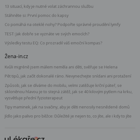
13 situací, kdy je nutné volat záchrannou službu
Stáhněte si: První pomoc do kapsy
Co pomáhá na oteklé nohy? Podpořte správné proudění lymfy
TEST: Jak dobře se vyznáte ve svých emocích?
Výsledky testu EQ: Co prozradil váš emoční kompas?
Žena-in.cz
Kvůli migréně jsem málem neměla ani děti, svěřuje se Helena
Pět tipů, jak začít dokonalé ráno. Nevynechejte snídani ani protažení
Způsob, jak se díváme do mobilu, velmi zatěžuje krční páteř, se
skloněnou hlavou je to stejná zátěž, jak se 40 kilovým pytlem na krku,
vysvětluje přední fyzioterapeut
Tipy maminek, jak na svačiny, aby je děti nenosily nesnědené domů
Jídlo jako palivo pro běžce: Důležité je nejen to, co jíte, ale i kdy to jíte