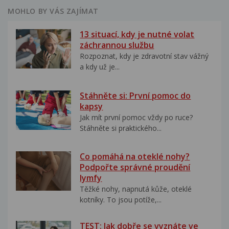
MOHLO BY VÁS ZAJÍMAT
13 situací, kdy je nutné volat
záchrannou službu
Rozpoznat, kdy je zdravotní stav vážný
a kdy už je...
Stáhněte si: První pomoc do
kapsy
Jak mít první pomoc vždy po ruce?
Stáhněte si praktického...
Co pomáhá na oteklé nohy?
Podpořte správné proudění
lymfy
Těžké nohy, napnutá kůže, oteklé
kotníky. To jsou potíže,...
TEST: Jak dobře se vyznáte ve