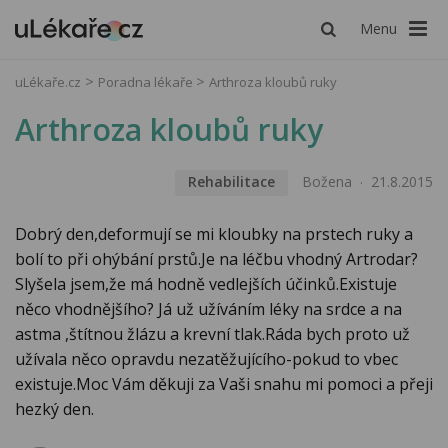
Menu
uLékaře.cz
Poradna lékaře
Arthroza kloubů ruky
Arthroza kloubů ruky
Rehabilitace
Božena
21.8.2015
Dobrý den,deformují se mi kloubky na prstech ruky a
bolí to při ohýbání prstů.Je na léčbu vhodný Artrodar?
Slyšela jsem,že má hodně vedlejších účinků.Existuje
něco vhodnějšího? Já už užíváním léky na srdce a na
astma ,štítnou žlázu a krevní tlak.Ráda bych proto už
užívala něco opravdu nezatěžujícího-pokud to vbec
existuje.Moc Vám děkuji za Vaši snahu mi pomoci a přeji
hezký den.