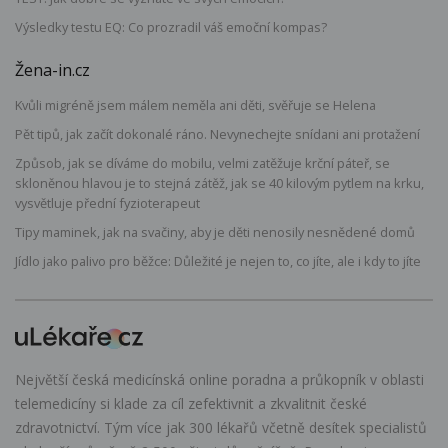
Výsledky testu EQ: Co prozradil váš emoční kompas?
Žena-in.cz
Kvůli migréně jsem málem neměla ani děti, svěřuje se Helena
Pět tipů, jak začít dokonalé ráno. Nevynechejte snídani ani protažení
Způsob, jak se díváme do mobilu, velmi zatěžuje krční páteř, se
skloněnou hlavou je to stejná zátěž, jak se 40 kilovým pytlem na krku,
vysvětluje přední fyzioterapeut
Tipy maminek, jak na svačiny, aby je děti nenosily nesnědené domů
Jídlo jako palivo pro běžce: Důležité je nejen to, co jíte, ale i kdy to jíte
Největší česká medicínská online poradna a průkopník v oblasti
telemedicíny si klade za cíl zefektivnit a zkvalitnit české
zdravotnictví. Tým více jak 300 lékařů včetně desítek specialistů