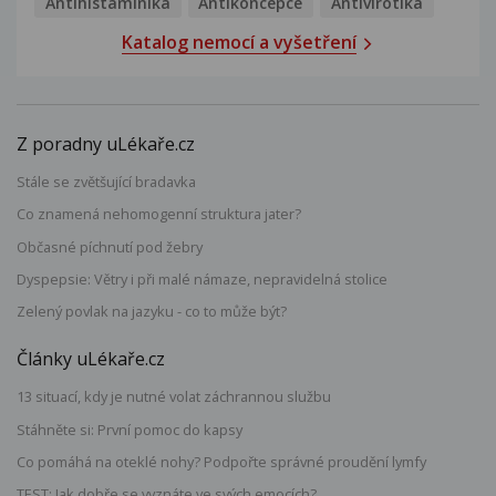
Antihistaminika
Antikoncepce
Antivirotika
Katalog nemocí a vyšetření
Z poradny uLékaře.cz
Stále se zvětšující bradavka
Co znamená nehomogenní struktura jater?
Občasné píchnutí pod žebry
Dyspepsie: Větry i při malé námaze, nepravidelná stolice
Zelený povlak na jazyku - co to může být?
Články uLékaře.cz
13 situací, kdy je nutné volat záchrannou službu
Stáhněte si: První pomoc do kapsy
Co pomáhá na oteklé nohy? Podpořte správné proudění lymfy
TEST: Jak dobře se vyznáte ve svých emocích?