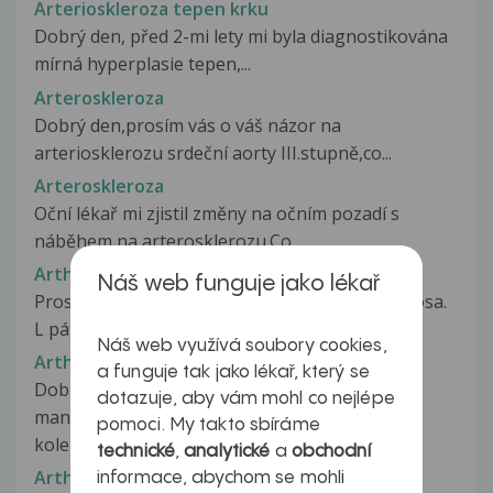
Arterioskleroza tepen krku
Dobrý den, před 2-mi lety mi byla diagnostikována
mírná hyperplasie tepen,...
Arteroskleroza
Dobrý den,prosím vás o váš názor na
arteriosklerozu srdeční aorty III.stupně,co...
Arteroskleroza
Oční lékař mi zjistil změny na očním pozadí s
náběhem na arterosklerozu.Co...
Arthrosa
Náš web funguje jako lékař
Prosím o vysvětlení textu: Poč. RC až DIP arthrosa.
L páteř. sinistrokonvexní...
Náš web využívá soubory cookies,
Arthroskopie
a funguje tak jako lékař, který se
Dobrý den,chtěla bych se zeptat ohledně
dotazuje, aby vám mohl co nejlépe
manžela.Je měsíc po arthroskopii
pomoci. My takto sbíráme
kolena(úlomek),ale...
technické
,
analytické
a
obchodní
Arthroza
informace, abychom se mohli