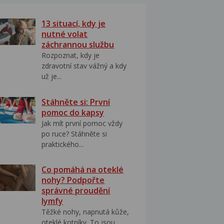
13 situací, kdy je
nutné volat
záchrannou službu
Rozpoznat, kdy je
zdravotní stav vážný a kdy
už je...
Stáhněte si: První
pomoc do kapsy
Jak mít první pomoc vždy
po ruce? Stáhněte si
praktického...
Co pomáhá na oteklé
nohy? Podpořte
správné proudění
lymfy
Těžké nohy, napnutá kůže,
oteklé kotníky. To jsou