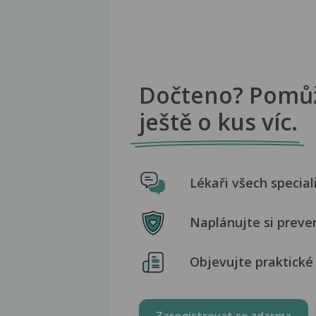
Dočteno? Pomů
ještě o kus víc.
Lékaři všech special
Naplánujte si preve
Objevujte praktické 
Zaregistrovat se zdarma