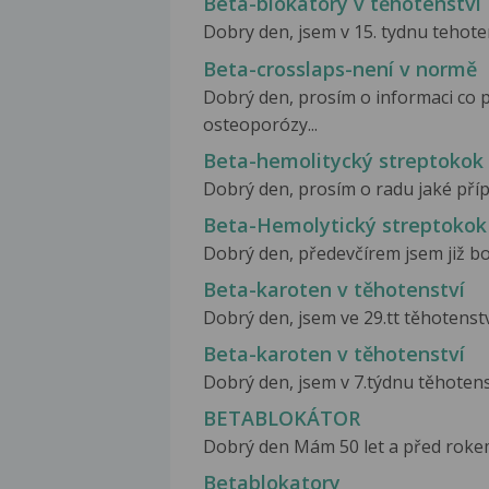
Beta-blokátory v těhotenství
Dobry den, jsem v 15. tydnu tehoten
Beta-crosslaps-není v normě
Dobrý den, prosím o informaci co 
osteoporózy...
Beta-hemolitycký streptokok
Dobrý den, prosím o radu jaké příp
Beta-Hemolytický streptokok
Dobrý den, předevčírem jsem již bole
Beta-karoten v těhotenství
Dobrý den, jsem ve 29.tt těhotenství.
Beta-karoten v těhotenství
Dobrý den, jsem v 7.týdnu těhotens
BETABLOKÁTOR
Dobrý den Mám 50 let a před rokem 
Betablokatory