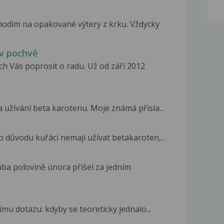
hodím na opakované výtery z krku. Vždycky
 v pochvě
h Vás poprosit o radu. Už od září 2012
 užívání beta karotenu. Moje známá přisla...
o důvodu kuřáci nemají užívat betakaroten,...
ba polovině února přišel za jedním
u dotazu: kdyby se teoreticky jednalo...