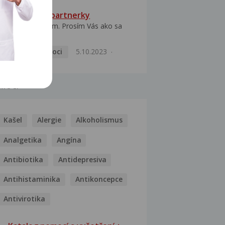
HPV typ 52 u partnerky
Dobrý deň prajem. Prosím Vás ako sa
dá vyliečiť vírus...
Pohlavní nemoci
5.10.2023
MOCI
Kašel
Alergie
Alkoholismus
Analgetika
Angína
Antibiotika
Antidepresiva
Antihistaminika
Antikoncepce
Antivirotika