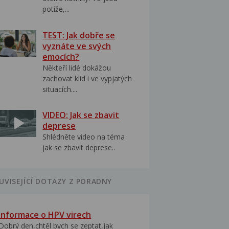
potíže,...
TEST: Jak dobře se
vyznáte ve svých
emocích?
Někteří lidé dokážou
zachovat klid i ve vypjatých
situacích....
VIDEO: Jak se zbavit
deprese
Shlédněte video na téma
jak se zbavit deprese..
UVISEJÍCÍ DOTAZY Z PORADNY
Informace o HPV virech
Dobrý den,chtěl bych se zeptat,jak