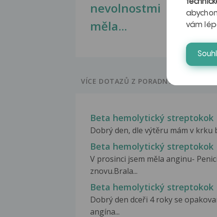
technick
nevolnostmi
abychom
měla...
vám lép
Souh
VÍCE DOTAZŮ Z PORADNY
Beta hemolytický streptokok
Dobrý den, dle výtěru mám v krku b
Beta hemolytický streptokok
V prosinci jsem měla anginu- Penici
znovu.Brala...
Beta hemolytický streptokok
Dobrý den dceři 4 roky se opakova
angína...