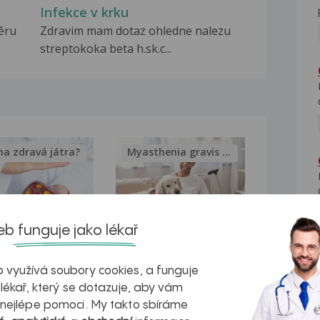
Infekce v krku
těru
Zdravim mam dotaz ohledne nalezu
streptokoka beta h.sk.c...
na zdravá játra?
Myasthenia gravis – vše, co...
b funguje jako lékař
kovatění
Inovativní
 využívá soubory cookies, a funguje
r v datech a
léčba
 lékař, který se dotazuje, aby vám
azech
myastenie –
 nejlépe pomoci. My takto sbíráme