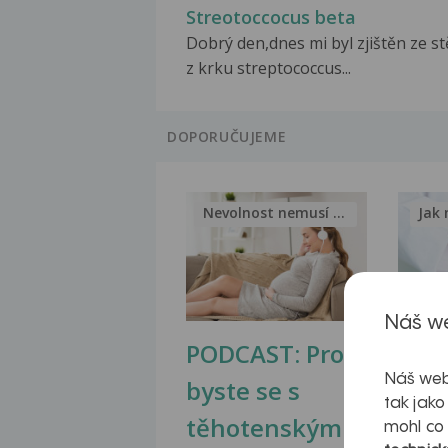
Streotoccocus beta
Dobrý den,dnes mi byl zjištěn ze s
z krku streptococcus...
DOPORUČUJEME
Nevolnost nemusí být nutnou...
Jak 
Náš we
PODCAST: Proč
Ztu
Náš web
byste se s
jate
tak jako
těhotenskými
obr
mohl co