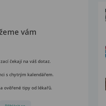
žeme vám
izací čekají na váš dotaz.
nci s chytrým kalendářem.
a ověřené tipy od lékařů.
Přihlásit se