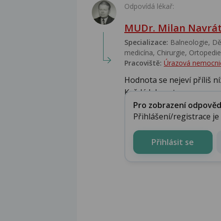
Odpovídá lékař:
MUDr. Milan Navrát
Specializace:
Balneologie, Dět
medicína, Chirurgie, Ortopedie,
Pracoviště:
Úrazová nemocni
Hodnota se nejeví příliš ní
Každá laborato...
Pro zobrazení odpovědi 
Přihlášení/registrace j
Přihlásit se