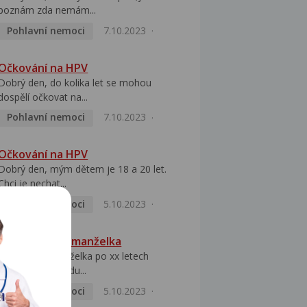
poznám zda nemám...
Pohlavní nemoci
7.10.2023
Očkování na HPV
Dobrý den, do kolika let se mohou
dospělí očkovat na...
Pohlavní nemoci
7.10.2023
Očkování na HPV
Dobrý den, mým dětem je 18 a 20 let.
Chci je nechat...
Pohlavní nemoci
5.10.2023
HPV pozitivní manželka
Dobrý den, manželka po xx letech
přivezla z Východu...
Pohlavní nemoci
5.10.2023