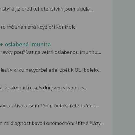
stvi a jiz pred tehotenstvim jsem trpela...
pro mě znamená když při kontrole
 + oslabená imunita
ravky používat na velmi oslabenou imunitu....
st v krku nevydržel a šel zpět k OL (bolelo...
 Posledních cca. 5 dní jsem si spolu s...
tví a užívala jsem 15mg betakarotenu/den....
mi diagnostikovali onemocnění štítné žlázy...