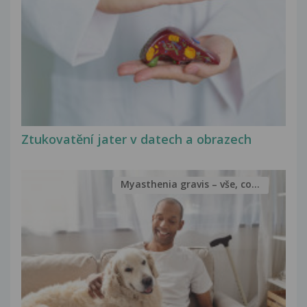
Ztukovatění jater v datech a obrazech
Myasthenia gravis – vše, co...