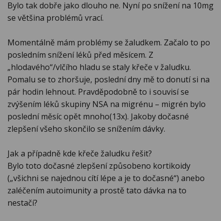
Bylo tak dobře jako dlouho ne. Nyní po snížení na 10mg
se většina problémů vrací.
Momentálně mám problémy se žaludkem. Začalo to po
posledním snížení léků před měsícem. Z
„hlodavého“/vlčího hladu se staly křeče v žaludku.
Pomalu se to zhoršuje, poslední dny mě to donutí si na
pár hodin lehnout. Pravděpodobně to i souvisí se
zvýšením léků skupiny NSA na migrénu – migrén bylo
poslední měsíc opět mnoho(13x). Jakoby dočasné
zlepšení všeho skončilo se snížením dávky.
Jak a případně kde křeče žaludku řešit?
Bylo toto dočasné zlepšení způsobeno kortikoidy
(„všichni se najednou cítí lépe a je to dočasné“) anebo
zaléčením autoimunity a prostě tato dávka na to
nestačí?