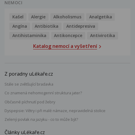
NEMOCI
Kašel
Alergie
Alkoholismus
Analgetika
Angína
Antibiotika
Antidepresiva
Antihistaminika
Antikoncepce
Antivirotika
Katalog nemocí a vyšetření
Z poradny uLékaře.cz
Stále se zvětšující bradavka
Co znamená nehomogenní struktura jater?
Občasné píchnutí pod žebry
Dyspepsie: Větry i při malé námaze, nepravidelná stolice
Zelený povlak na jazyku - co to může být?
Články uLékaře.cz