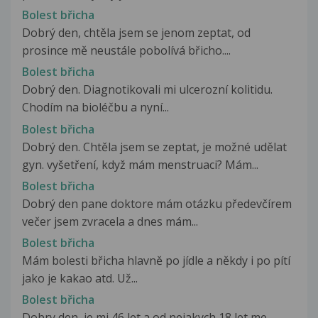
Bolest břicha
Dobrý den, chtěla jsem se jenom zeptat, od
prosince mě neustále pobolívá břicho....
Bolest břicha
Dobrý den. Diagnotikovali mi ulcerozní kolitidu.
Chodím na bioléčbu a nyní...
Bolest břicha
Dobrý den. Chtěla jsem se zeptat, je možné udělat
gyn. vyšetření, když mám menstruaci? Mám...
Bolest břicha
Dobrý den pane doktore mám otázku předevčírem
večer jsem zvracela a dnes mám...
Bolest břicha
Mám bolesti břicha hlavně po jídle a někdy i po pítí
jako je kakao atd. Už...
Bolest břicha
Dobry den, je mi 46 let a od nejakych 18 let me