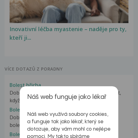
Inovativní léčba myastenie – naděje pro ty,
kteří ji...
VÍCE DOTAZŮ Z PORADNY
Bolest břicha
Dobrý den, chtěla bych se zeptat co to může být,
Náš web funguje jako lékař
když mám již 2 měsíce bolesti...
Bolest břicha
Náš web využívá soubory cookies,
Dobrý večer, před asi 4 týdny mě začaly trápit
a funguje tak jako lékař, který se
bolesti břicha kolem pupku,...
dotazuje, aby vám mohl co nejlépe
Bolest břicha
pomoci. My takto sbíráme