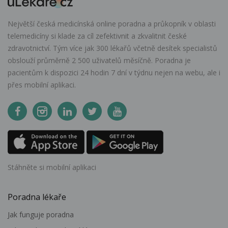
Největší česká medicínská online poradna a průkopník v oblasti
telemedicíny si klade za cíl zefektivnit a zkvalitnit české
zdravotnictví. Tým více jak 300 lékařů včetně desítek specialistů
obslouží průměrně 2 500 uživatelů měsíčně. Poradna je
pacientům k dispozici 24 hodin 7 dní v týdnu nejen na webu, ale i
přes mobilní aplikaci.
Stáhněte si mobilní aplikaci
Poradna lékaře
Jak funguje poradna