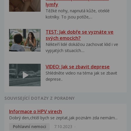
lymfy
Těžké nohy, napnutá kůže, oteklé
kotníky. To jsou potíže,...
TEST: Jak dobře se vyznáte ve
svých emocích?
Někteří lidé dokážou zachovat klid i ve
vypjatých situacích....
VIDEO: Jak se zbavit deprese
Shlédněte video na téma jak se zbavit
deprese..
SOUVISEJÍCÍ DOTAZY Z PORADNY
Informace o HPV virech
Dobrý den,chtěl bych se zeptat,jak poznám zda nemám...
Pohlavní nemoci
7.10.2023