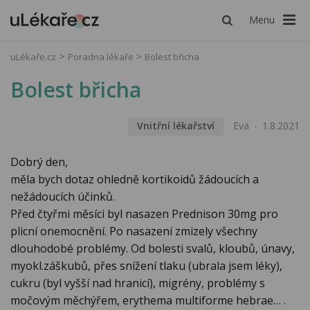
Menu
uLékaře.cz
Poradna lékaře
Bolest břicha
Bolest břicha
Vnitřní lékařství
Eva
1.8.2021
Dobrý den,
měla bych dotaz ohledně kortikoidů žádoucích a
nežádoucích účinků.
Před čtyřmi měsíci byl nasazen Prednison 30mg pro
plicní onemocnění. Po nasazení zmizely všechny
dlouhodobé problémy. Od bolesti svalů, kloubů, únavy,
myokl.záškubů, přes snížení tlaku (ubrala jsem léky),
cukru (byl vyšší nad hranicí), migrény, problémy s
močovým měchýřem, erythema multiforme hebrae… .