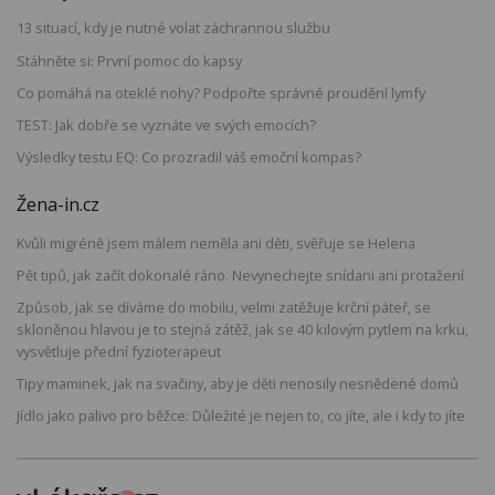
13 situací, kdy je nutné volat záchrannou službu
Stáhněte si: První pomoc do kapsy
Co pomáhá na oteklé nohy? Podpořte správné proudění lymfy
TEST: Jak dobře se vyznáte ve svých emocích?
Výsledky testu EQ: Co prozradil váš emoční kompas?
Žena-in.cz
Kvůli migréně jsem málem neměla ani děti, svěřuje se Helena
Pět tipů, jak začít dokonalé ráno. Nevynechejte snídani ani protažení
Způsob, jak se díváme do mobilu, velmi zatěžuje krční páteř, se
skloněnou hlavou je to stejná zátěž, jak se 40 kilovým pytlem na krku,
vysvětluje přední fyzioterapeut
Tipy maminek, jak na svačiny, aby je děti nenosily nesnědené domů
Jídlo jako palivo pro běžce: Důležité je nejen to, co jíte, ale i kdy to jíte