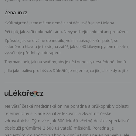
Žena-in.cz
Kvůli migréně jsem málem neměla ani děti, svěřuje se Helena
Pět tipů, jak začít dokonalé ráno. Nevynechejte snídani ani protažení
Způsob, jak se díváme do mobilu, velmi zatěžuje krční páteř, se
skloněnou hlavou je to stejná zátěž, jak se 40 kilovým pytlem na krku,
vysvětluje přední fyzioterapeut
Tipy maminek, jak na svačiny, aby je děti nenosily nesnědené domů
Jídlo jako palivo pro běžce: Důležité je nejen to, co jíte, ale i kdy to jíte
Největší česká medicínská online poradna a průkopník v oblasti
telemedicíny si klade za cíl zefektivnit a zkvalitnit české
zdravotnictví. Tým více jak 300 lékařů včetně desítek specialistů
obslouží průměrně 2 500 uživatelů měsíčně. Poradna je
pacientům k dispozici 24 hodin 7 dní v týdnu nejen na webu, ale i