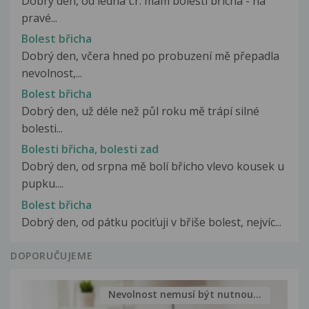
Dobrý den, od ledna t.r. mám bolesti břicha - na
pravé...
Bolest břicha
Dobrý den, včera hned po probuzení mě přepadla
nevolnost,...
Bolest břicha
Dobrý den, už déle než půl roku mě trápí silné
bolesti...
Bolesti břicha, bolesti zad
Dobrý den, od srpna mě bolí břicho vlevo kousek u
pupku....
Bolest břicha
Dobrý den, od pátku pociťuji v břiše bolest, nejvíc...
DOPORUČUJEME
Nevolnost nemusí být nutnou...