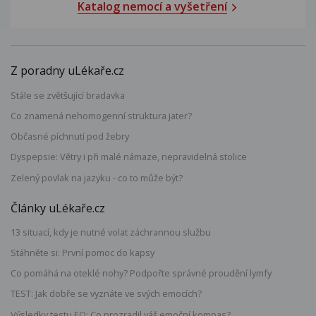
Katalog nemocí a vyšetření
Z poradny uLékaře.cz
Stále se zvětšující bradavka
Co znamená nehomogenní struktura jater?
Občasné píchnutí pod žebry
Dyspepsie: Větry i při malé námaze, nepravidelná stolice
Zelený povlak na jazyku - co to může být?
Články uLékaře.cz
13 situací, kdy je nutné volat záchrannou službu
Stáhněte si: První pomoc do kapsy
Co pomáhá na oteklé nohy? Podpořte správné proudění lymfy
TEST: Jak dobře se vyznáte ve svých emocích?
Výsledky testu EQ: Co prozradil váš emoční kompas?