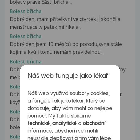
bolet v pravé části břicha....
Bolest břicha
Dobrý den, mam přítelkyni ve ctvrtek ji skončila
menstruace ,v patek mi rikala...
Bolest břicha
Dobrý den,jsem 19 měsíců po porodu,syna stále
kojím a kvůli tomu nemám pravidelnou...
Bolest břicha
Dobry den, Chtela bych se zeptat uz skoro 4tydny
Náš web funguje jako lékař
me boli bricho okolo pupku...
Bolest břicha
Náš web využívá soubory cookies,
Dobrý den, chtěla bych se zeptat co to může být,
a funguje tak jako lékař, který se
když mám již 2 měsíce bolesti...
dotazuje, aby vám mohl co nejlépe
Bolest břicha
pomoci. My takto sbíráme
Dobrý večer, před asi 4 týdny mě začaly trápit
technické
,
analytické
a
obchodní
bolesti břicha kolem pupku,...
informace, abychom se mohli
Bolest břicha
neustále zlepšovat a tím vám lépe