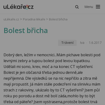
Menu
uLékaře.cz
Poradna lékaře
Bolest břicha
Bolest břicha
Trávení
Iva
1.6.2017
Dobrý den, ležím v nemocnici...Mám pichave bolesti pod
levnými zebry a tupou bolest pod levou lopatkou.
Udělali mi sono, krev, moč a na konec CT vyšetření.
Bolest je jen občasná třeba jednou denně,ale
nepříjemná. Dle výsledků se na nic nepřišlo a zítra mě
mají propustit. Já mám stále podezření na slinivku mám
strach z rakoviny, ukázalo by to CT vyšetření? Jsem půl
roku po porodu a dost mě bolí záda,mohlo by to být
třeba od páteře? Jsem vystrasena,protože bolest trvá