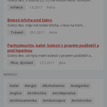
Dobrý den, v sobotu (27.5.) mě kouslo klíště. Bohužel...
Infekce
1.6.2017
Petra
Bolesti břicha pod žebry
Dobrý den, trápí mě boleti břicha, v levo na hoře...
Trávení
29.5.2017
Anna
Pachypleuritis, kašel, bolesti v pravém podžebří a
pod lopatkou
Dobrý den, od října mám bolesti v pravém podžebří a...
Plíce, dýchání
12.5.2017
Jitka
NEMOCI
Kašel
Alergie
Alkoholismus
Analgetika
Angína
Antibiotika
Antidepresiva
Antihistaminika
Antikoncepce
Antivirotika