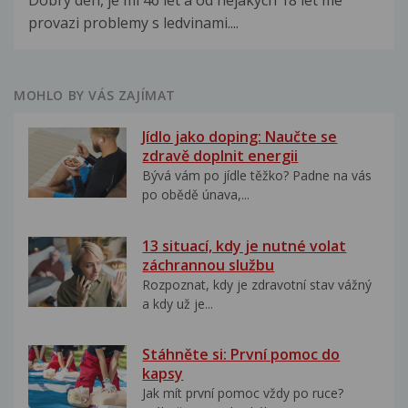
Dobry den, je mi 46 let a od nejakych 18 let me
provazi problemy s ledvinami....
MOHLO BY VÁS ZAJÍMAT
Jídlo jako doping: Naučte se
zdravě doplnit energii
Bývá vám po jídle těžko? Padne na vás
po obědě únava,...
13 situací, kdy je nutné volat
záchrannou službu
Rozpoznat, kdy je zdravotní stav vážný
a kdy už je...
Stáhněte si: První pomoc do
kapsy
Jak mít první pomoc vždy po ruce?