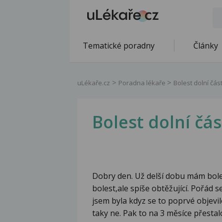
Tematické poradny
Články
uLékaře.cz
Poradna lékaře
Bolest dolní část
Bolest dolní čás
Dobry den. Už delší dobu mám bole
bolest,ale spíše obtěžující. Pořád 
jsem byla kdyz se to poprvé objevi
taky ne. Pak to na 3 měsíce přestal