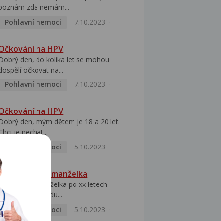
poznám zda nemám...
Pohlavní nemoci
7.10.2023
Očkování na HPV
Dobrý den, do kolika let se mohou
dospělí očkovat na...
Pohlavní nemoci
7.10.2023
Očkování na HPV
Dobrý den, mým dětem je 18 a 20 let.
Chci je nechat...
Pohlavní nemoci
5.10.2023
HPV pozitivní manželka
Dobrý den, manželka po xx letech
přivezla z Východu...
Pohlavní nemoci
5.10.2023