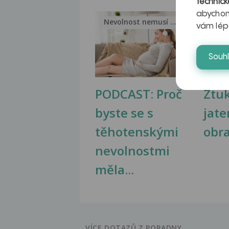
technick
abychom
Nevolnost nemusí být nutnou...
Jak 
vám lép
Souh
PODCAST: Proč
Ztu
byste se s
jate
těhotenskými
obr
nevolnostmi
měla...
VÍCE DOTAZŮ Z PORADNY