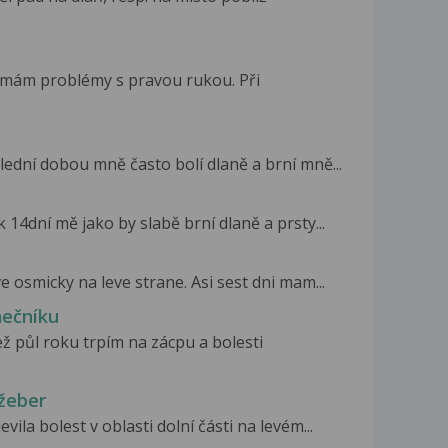
 mám problémy s pravou rukou. Při
lední dobou mně často bolí dlaně a brní mně...
 14dní mě jako by slabě brní dlaně a prsty...
e osmicky na leve strane. Asi sest dni mam...
nečníku
ež půl roku trpím na zácpu a bolesti
 žeber
ila bolest v oblasti dolní části na levém...