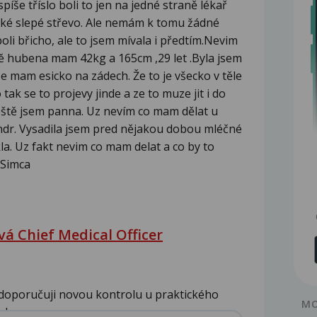
spíše tříslo boli to jen na jedné straně lékař
ické slepé střevo. Ale nemám k tomu žádné
oli břicho, ale to jsem mívala i předtím.Nevim
dně hubena mam 42kg a 165cm ,29 let .Byla jsem
že mam esicko na zádech. Že to je všecko v těle
ak se to projevy jinde a ze to muze jit i do
ště jsem panna. Uz nevím co mam dělat u
ndr. Vysadila jsem pred nějakou dobou mléčné
a. Uz fakt nevim co mam delat a co by to
 Simca
á Chief Medical Officer
 doporučuji novou kontrolu u praktického
MO
...