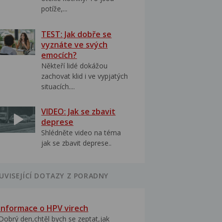
potíže,...
TEST: Jak dobře se
vyznáte ve svých
emocích?
Někteří lidé dokážou
zachovat klid i ve vypjatých
situacích....
VIDEO: Jak se zbavit
deprese
Shlédněte video na téma
jak se zbavit deprese..
UVISEJÍCÍ DOTAZY Z PORADNY
Informace o HPV virech
Dobrý den,chtěl bych se zeptat,jak