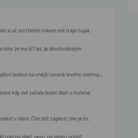
 let a už asi třetím rokem mě trápí tupá...
a otce. Je mu 67 let, je dlouhodobým
láštní bolest na vnější straně levého stehna....
sícem kdy mě začala bolet dlaň u kořene
est v dlani. Čím blíž zápěstí, tím je to...
l pád na dlaň, resp. na místo poblíž