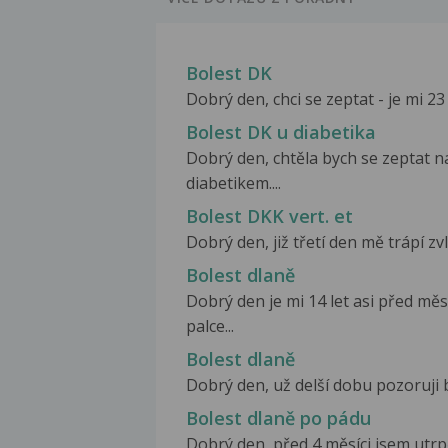
Bolest DK
Dobrý den, chci se zeptat - je mi 23
Bolest DK u diabetika
Dobrý den, chtěla bych se zeptat n
diabetikem....
Bolest DKK vert. et
Dobrý den, již třetí den mě trápí zv
Bolest dlaně
Dobrý den je mi 14 let asi před mě
palce...
Bolest dlaně
Dobrý den, už delší dobu pozoruji bol
Bolest dlaně po pádu
Dobrý den, před 4 měsíci jsem utrpě