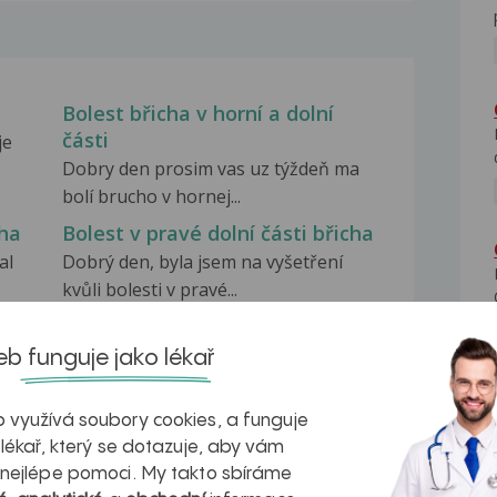
Bolest břicha v horní a dolní
části
je
Dobry den prosim vas uz týždeň ma
bolí brucho v hornej...
cha
Bolest v pravé dolní části břicha
al
Dobrý den, byla jsem na vyšetření
kvůli bolesti v pravé...
y
Bolesti břicha
Dobry den trapi me bolest bricha
b funguje jako lékař
ktera nekdy vystreluje...
 využívá soubory cookies, a funguje
 lékař, který se dotazuje, aby vám
 nejlépe pomoci. My takto sbíráme