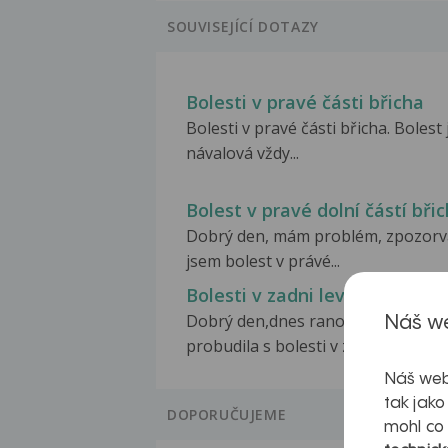
SOUVISEJÍCÍ DOTAZY
Bolesti v pravé části břicha
Bolesti v pravé části břicha. Bolest 
návalová vždy...
Bolest v pravé dolní částí bři
Dobrý den, mám problém, zpozorv
jsem bolest v právé...
Bolesti v zadni leve casti pus
Dobrý den,dnes rano jsem se
Náš we
probudila s bolesti v zadni...
Náš web
tak jako
DOPORUČUJEME
mohl co