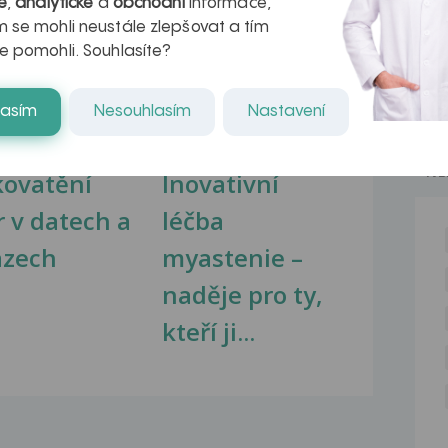
é
,
analytické
a
obchodní
informace,
 se mohli neustále zlepšovat a tím
na zdravá játra?
Myasthenia gravis – vše, co...
e pomohli. Souhlasíte?
lasím
Nesouhlasím
Nastavení
NE
kovatění
Inovativní
r v datech a
léčba
azech
myastenie –
naděje pro ty,
kteří ji...