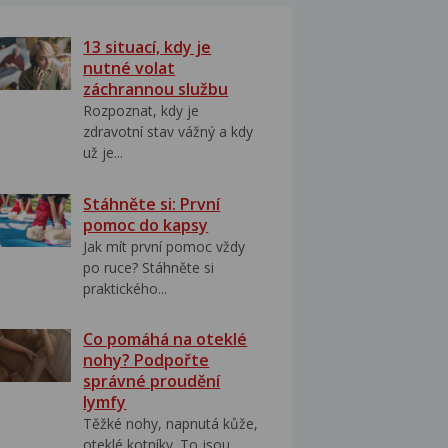
13 situací, kdy je
nutné volat
záchrannou službu
Rozpoznat, kdy je
zdravotní stav vážný a kdy
už je...
Stáhněte si: První
pomoc do kapsy
Jak mít první pomoc vždy
po ruce? Stáhněte si
praktického...
Co pomáhá na oteklé
nohy? Podpořte
správné proudění
lymfy
Těžké nohy, napnutá kůže,
oteklé kotníky. To jsou