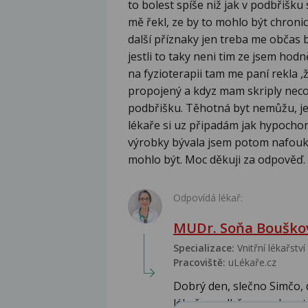
to bolest spíše niž jak v podbřišku 
mě řekl, ze by to mohlo být chron
další příznaky jen treba me občas b
jestli to taky neni tim ze jsem ho
na fyzioterapii tam me paní rekla ,
propojený a kdyz mam skriply neco t
podbřišku. Těhotná byt nemůžu, je
lékaře si uz připadám jak hypocho
výrobky bývala jsem potom nafoukl
mohlo být. Moc děkuji za odpověď.
Odpovídá lékař:
MUDr. Soňa Bouškov
Specializace:
Vnitřní lékařství
Pracoviště:
uLékaře.cz
Dobrý den, slečno Simčo,
lékaře s odběry na ukazetal