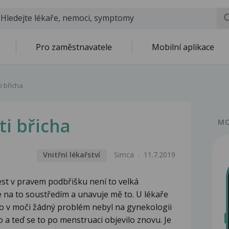
Pro zaměstnavatele
Mobilní aplikace
i břicha
ti břicha
MO
Vnitřní lékařství
Simca
11.7.2019
st v pravem podbřišku není to velká
se na to soustředím a unavuje mě to. U lékaře
lo v moči žádný problém nebyl na gynekologii
o a teď se to po menstruaci objevilo znovu. Je