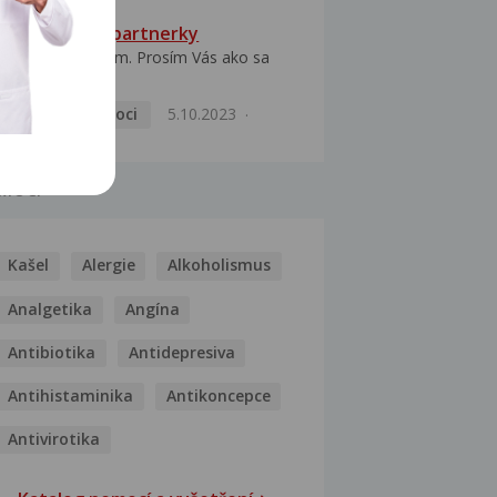
HPV typ 52 u partnerky
Dobrý deň prajem. Prosím Vás ako sa
dá vyliečiť vírus...
Pohlavní nemoci
5.10.2023
MOCI
Kašel
Alergie
Alkoholismus
Analgetika
Angína
Antibiotika
Antidepresiva
Antihistaminika
Antikoncepce
Antivirotika