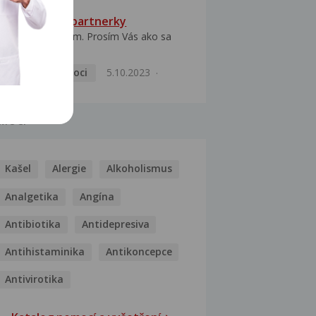
HPV typ 52 u partnerky
Dobrý deň prajem. Prosím Vás ako sa
dá vyliečiť vírus...
Pohlavní nemoci
5.10.2023
MOCI
Kašel
Alergie
Alkoholismus
Analgetika
Angína
Antibiotika
Antidepresiva
Antihistaminika
Antikoncepce
Antivirotika