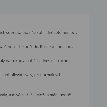
h se zeptat na něco ohledně této nemoci....
svalů horních končetin. Ruce zvednu max...
aly na rukou a nohách, dnes mi trochu i...
i pobolievat svaly, pri normalnych
 svaly, a mívám křeče. Možná mám hodně