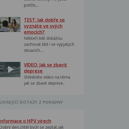
potíže,...
TEST: Jak dobře se
vyznáte ve svých
emocích?
Někteří lidé dokážou
zachovat klid i ve vypjatých
situacích....
VIDEO: Jak se zbavit
deprese
Shlédněte video na téma
jak se zbavit deprese..
UVISEJÍCÍ DOTAZY Z PORADNY
Informace o HPV virech
Dobrý den,chtěl bych se zeptat,jak