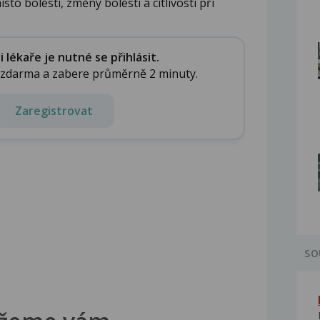
to bolesti, změny bolesti a citlivosti při
lékaře je nutné se přihlásit.
e zdarma a zabere průměrně 2 minuty.
Zaregistrovat
SO