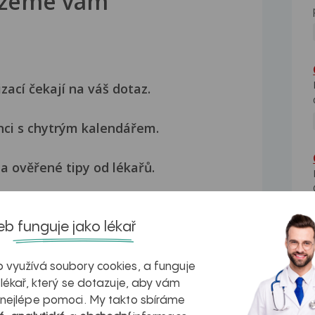
žeme vám
izací čekají na váš dotaz.
nci s chytrým kalendářem.
a ověřené tipy od lékařů.
Přihlásit se
b funguje jako lékař
 využívá soubory cookies, a funguje
 lékař, který se dotazuje, aby vám
 nejlépe pomoci. My takto sbíráme