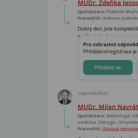
MUDr. Zdeňka Jano
Specializace:
Praktické lékařs
Pracoviště:
Ordinace praktické
Dobrý den. Jste kompletně
potíže vyloučeny. ...
Pro zobrazení odpovědi 
Přihlášení/registrace j
Přihlásit se
Odpovídá lékař:
MUDr. Milan Navrát
Specializace:
Balneologie, Dět
medicína, Chirurgie, Ortopedie,
Pracoviště:
Úrazová nemocni