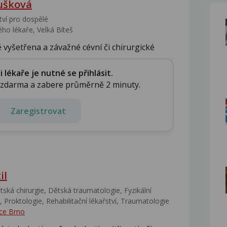
ušková
tví pro dospělé
ho lékaře, Velká Bíteš
 vyšetřena a závažné cévní či chirurgické
lékaře je nutné se přihlásit.
e zdarma a zabere průměrně 2 minuty.
Zaregistrovat
il
ská chirurgie, Dětská traumatologie, Fyzikální
 Proktologie, Rehabilitační lékařství‎, Traumatologie
ce Brno