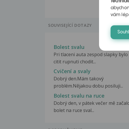
technick
abychom
vám lép
SOUVISEJÍCÍ DOTAZY
Souh
Bolest svalu
Pri tlaceni auta zespod slapky bylo
citit rupnuti chodit...
Cvičení a svaly
Dobrý den.Mám takový
problém.Nějakou dobu posiluji...
Bolest svalu na ruce
Dobrý den, v pátek večer mě začal
bolet na ruce sval...