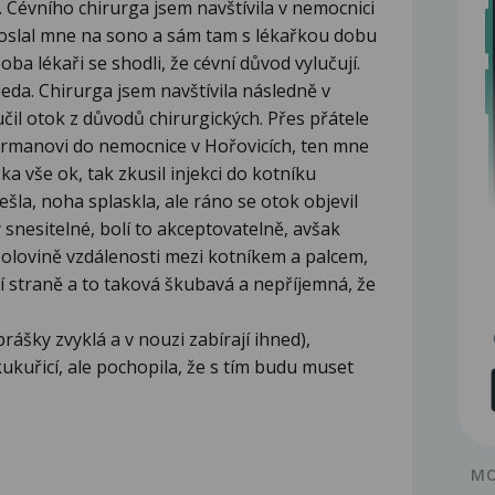
. Cévního chirurga jsem navštívila v nemocnici
 poslal mne na sono a sám tam s lékařkou dobu
ba lékaři se shodli, že cévní důvod vylučují.
eda. Chirurga jsem navštívila následně v
čil otok z důvodů chirurgických. Přes přátele
ormanovi do nemocnice v Hořovicích, ten mne
ka vše ok, tak zkusil injekci do kotníku
ešla, noha splaskla, ale ráno se otok objevil
 snesitelné, bolí to akceptovatelně, avšak
polovině vzdálenosti mezi kotníkem a palcem,
ní straně a to taková škubavá a nepříjemná, že
rášky zvyklá a v nouzi zabírají ihned),
kuřicí, ale pochopila, že s tím budu muset
MO