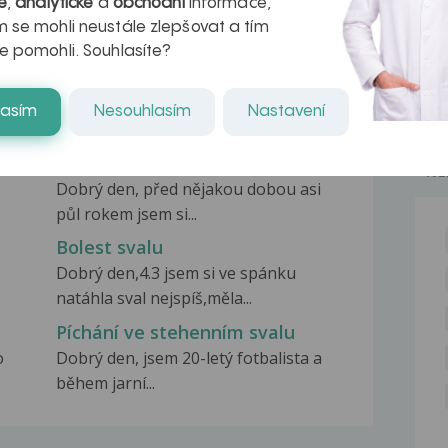
é
,
analytické
a
obchodní
informace,
 se mohli neustále zlepšovat a tím
e pomohli. Souhlasíte?
lasím
Nesouhlasím
Nastavení
Bolest svalu
NE
Dobrý den, před nějakou dobou asi
půl rokem jsem si...
Bolest svalu
Dobrý den,4.3 jsem si ve spánku
natáhla sval nejspíš,měla...
Píchání ve stehenním svalu
o
Dobrý den, jsem 20-letý fotbalista a
během jarní...