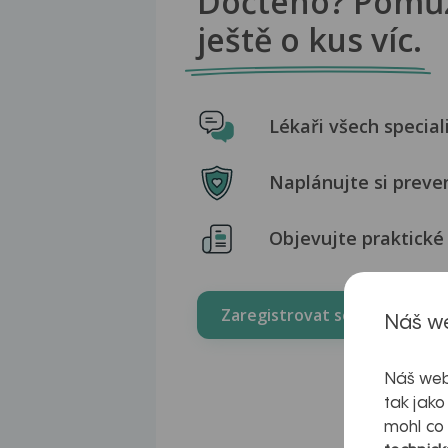
Dočteno? Pomů
ještě o kus víc.
Lékaři všech special
Naplánujte si preve
Objevujte praktické 
Zaregistrovat se zdarma
Náš we
Náš web
tak jako
mohl co