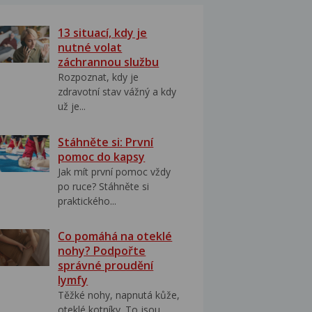
13 situací, kdy je
nutné volat
záchrannou službu
Rozpoznat, kdy je
zdravotní stav vážný a kdy
už je...
Stáhněte si: První
pomoc do kapsy
Jak mít první pomoc vždy
po ruce? Stáhněte si
praktického...
Co pomáhá na oteklé
nohy? Podpořte
správné proudění
lymfy
Těžké nohy, napnutá kůže,
oteklé kotníky. To jsou