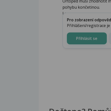
Ortoped musí zhodnotit mís
pohybu končetinou.
Lze ...
Pro zobrazení odpovědi 
Přihlášení/registrace j
Přihlásit se