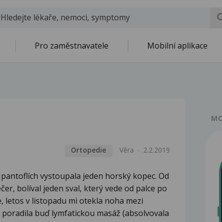
Pro zaměstnavatele
Mobilní aplikace
MO
Ortopedie
Věra
2.2.2019
pantoflích vystoupala jeden horský kopec. Od
čer, bolíval jeden sval, který vede od palce po
, letos v listopadu mi otekla noha mezi
 poradila buď lymfatickou masáž (absolvovala