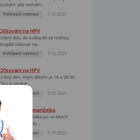
poznám zda nemám...
Pohlavní nemoci
7.10.2023
Očkování na HPV
Dobrý den, do kolika let se mohou
dospělí očkovat na...
Pohlavní nemoci
7.10.2023
Očkování na HPV
Dobrý den, mým dětem je 18 a 20 let.
Chci je nechat...
Pohlavní nemoci
5.10.2023
HPV pozitivní manželka
Dobrý den, manželka po xx letech
přivezla z Východu...
Pohlavní nemoci
5.10.2023