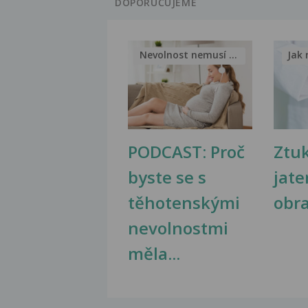
DOPORUČUJEME
Nevolnost nemusí být nutnou...
Jak 
PODCAST: Proč
Ztu
byste se s
jate
těhotenskými
obr
nevolnostmi
měla...