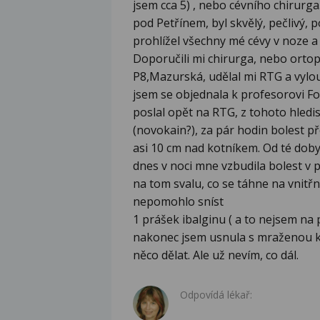
jsem cca 5) , nebo cévního chirurga
pod Petřínem, byl skvělý, pečlivý,
prohlížel všechny mé cévy v noze a o
Doporučili mi chirurga, nebo ortop
P8,Mazurská, udělal mi RTG a vylou
jsem se objednala k profesorovi F
poslal opět na RTG, z tohoto hledis
(novokain?), za pár hodin bolest př
asi 10 cm nad kotníkem. Od té doby
dnes v noci mne vzbudila bolest v 
na tom svalu, co se táhne na vnitř
nepomohlo sníst
1 prášek ibalginu ( a to nejsem na p
nakonec jsem usnula s mraženou ku
něco dělat. Ale už nevím, co dál.
Odpovídá lékař: