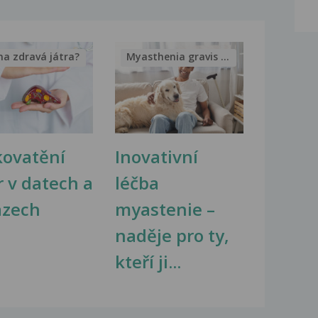
na zdravá játra?
Myasthenia gravis – vše, co...
kovatění
Inovativní
r v datech a
léčba
azech
myastenie –
naděje pro ty,
kteří ji...