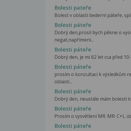
Bolesti pateře
Bolest v oblasti bederní páteře, spíš
Bolesti páteře
Dobrý den,prosil bych pěkne o vys
negat,napřímení...
Bolesti páteře
Dobrý den, je mi 62 let cca před 10-ti
Bolesti páteře
prosím o konzultaci k výsledkům r
oblasti...
Bolesti páteře
Dobrý den, neustále mám bolesti krč
Bolesti páteře
Prosím o vysvětlení MR. MR: C+L ús
Bolesti páteře