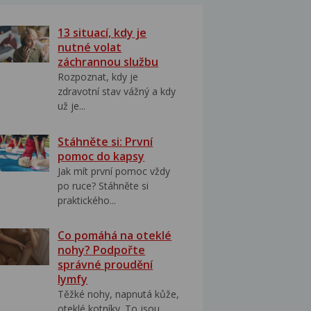
13 situací, kdy je
nutné volat
záchrannou službu
Rozpoznat, kdy je
zdravotní stav vážný a kdy
už je...
Stáhněte si: První
pomoc do kapsy
Jak mít první pomoc vždy
po ruce? Stáhněte si
praktického...
Co pomáhá na oteklé
nohy? Podpořte
správné proudění
lymfy
Těžké nohy, napnutá kůže,
oteklé kotníky. To jsou