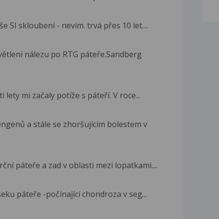
e SI skloubení - nevím. trvá přes 10 let....
větleni nálezu po RTG páteře.Sandberg
 lety mi začaly potíže s páteří. V roce...
engenů a stále se zhoršujícím bolestem v
ní páteře a zad v oblasti mezi lopatkami....
eku páteře -počínající chondroza v seg...