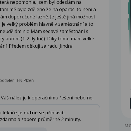
, která nepomohla, jsem byl odeslám na
 tam mě bylo zděleno že na oparaci to není a
 mám doporučené lazně. Je ještě jiná možnost
o je velký problém hlavně v zaměstnání a to
 neudělám nic. Mám sedavé zaměstnání s
ty autem (1-2 dýdně). Díky tomu mám velké
ání. Předem děkuji za radu. Jindra
oddělení FN Plzeň
Váš nález je k operačnímu řešení nebo ne,
lékaře je nutné se přihlásit.
e zdarma a zabere průměrně 2 minuty.
MO