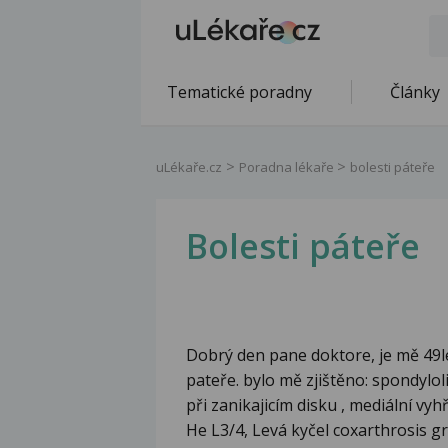
Tematické poradny
Články
uLékaře.cz
Poradna lékaře
bolesti páteře
Bolesti páteře
Dobrý den pane doktore, je mě 49le
pateře. bylo mě zjištěno: spondylol
při zanikajicím disku , mediální v
He L3/4, Levá kyčel coxarthrosis gr 