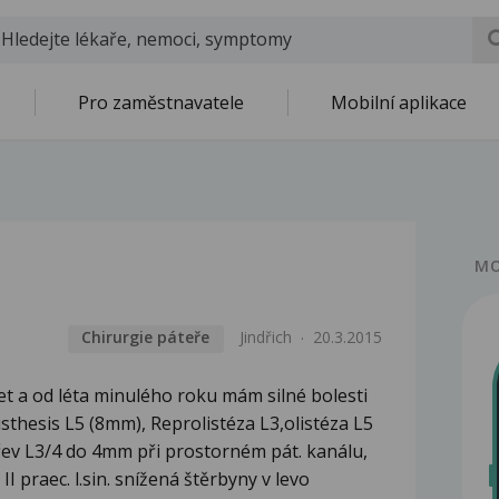
Pro zaměstnavatele
Mobilní aplikace
MO
Chirurgie páteře
Jindřich
20.3.2015
t a od léta minulého roku mám silné bolesti
isthesis L5 (8mm), Reprolistéza L3,olistéza L5
yhřev L3/4 do 4mm při prostorném pát. kanálu,
II praec. l.sin. snížená štěrbyny v levo