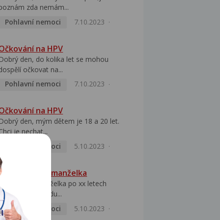
poznám zda nemám...
Pohlavní nemoci
7.10.2023
Očkování na HPV
Dobrý den, do kolika let se mohou
dospělí očkovat na...
Pohlavní nemoci
7.10.2023
Očkování na HPV
Dobrý den, mým dětem je 18 a 20 let.
Chci je nechat...
Pohlavní nemoci
5.10.2023
HPV pozitivní manželka
Dobrý den, manželka po xx letech
přivezla z Východu...
Pohlavní nemoci
5.10.2023