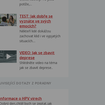
potíže,...
TEST: Jak dobře se
vyznáte ve svých
emocích?
Někteří lidé dokážou
zachovat klid i ve vypjatých
situacích....
VIDEO: Jak se zbavit
deprese
Shlédněte video na téma
jak se zbavit deprese..
UVISEJÍCÍ DOTAZY Z PORADNY
Informace o HPV virech
Dobrý den,chtěl bych se zeptat,jak