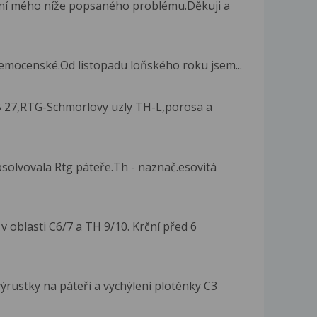
ení mého níže popsaného problému.Děkuji a
nemocenské.Od listopadu loňského roku jsem...
 B 27,RTG-Schmorlovy uzly TH-L,porosa a
solvovala Rtg páteře.Th - naznač.esovitá
v oblasti C6/7 a TH 9/10. Krční před 6
rustky na páteři a vychýlení ploténky C3