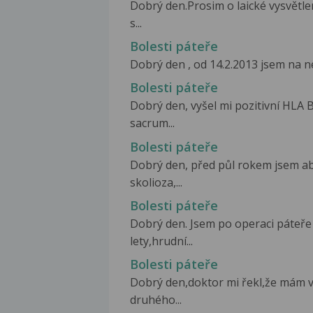
Dobrý den.Prosim o laické vysvětl
s...
Bolesti páteře
Dobrý den , od 14.2.2013 jsem na 
Bolesti páteře
Dobrý den, vyšel mi pozitivní HLA
sacrum...
Bolesti páteře
Dobrý den, před půl rokem jsem ab
skolioza,...
Bolesti páteře
Dobrý den. Jsem po operaci páteře 
lety,hrudní...
Bolesti páteře
Dobrý den,doktor mi řekl,že mám vý
druhého...