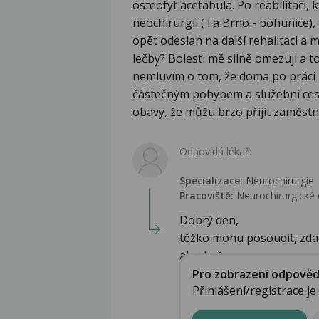
osteofyt acetabula. Po reabilitaci
neochirurgii ( Fa Brno - bohunice),
opět odeslan na další rehalitaci a
lečby? Bolesti mě silně omezuji a t
nemluvím o tom, že doma po práci
částečným pohybem a služební ces
obavy, že můžu brzo přijít zaměstn
Odpovídá lékař:
Specializace:
Neurochirurgie
Pracoviště:
Neurochirurgické 
Dobrý den,
těžko mohu posoudit, zda 
ale zkuš...
Pro zobrazení odpovědi 
Přihlášení/registrace j