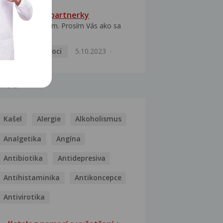
HPV typ 52 u partnerky
Dobrý deň prajem. Prosím Vás ako sa
dá vyliečiť vírus...
Pohlavní nemoci
5.10.2023
MOCI
Kašel
Alergie
Alkoholismus
Analgetika
Angína
Antibiotika
Antidepresiva
Antihistaminika
Antikoncepce
Antivirotika