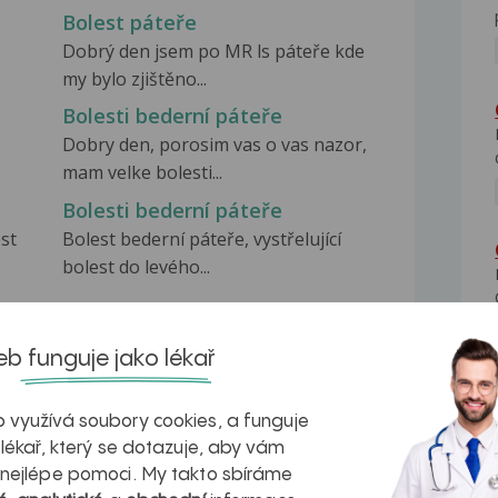
Bolest páteře
Dobrý den jsem po MR ls páteře kde
my bylo zjištěno...
Bolesti bederní páteře
Dobry den, porosim vas o vas nazor,
mam velke bolesti...
Bolesti bederní páteře
st
Bolest bederní páteře, vystřelující
bolest do levého...
b funguje jako lékař
 využívá soubory cookies, a funguje
na zdravá játra?
Myasthenia gravis – vše, co...
 lékař, který se dotazuje, aby vám
 nejlépe pomoci. My takto sbíráme