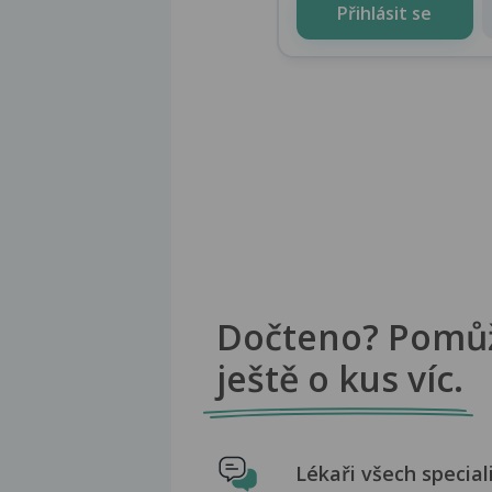
Přihlásit se
Dočteno? Pomů
ještě o kus víc.
Lékaři všech special