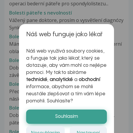
operaci bederní páteře pro spondylolistezu...
Bolesti páteře s nevolností
Vážený pane doktore, prosím o vysvětlení diagnózy
Synkonvexní skolióza přechodu...
Náš web funguje jako lékař
Bolesti páteře v bederní oblasti
Mám už několik let bolesti páteře hlavně v bederní
oblasti. CT: ploténka L5-S1přesahuje...
Náš web využívá soubory cookies,
a funguje tak jako lékař, který se
Bolesti páteře v oblasti pánve
dotazuje, aby vám mohl co nejlépe
Dobrý den , mohli byste mi přeložit do češtiny
pomoci. My takto sbíráme
závěr rtg vyšetření LS + Pánev: dextrolioza...
technické
,
analytické
a
obchodní
Bolesti páteře, bolesti hrudníku
informace, abychom se mohli
Před rokem jsem měla silnou blokaci páteře s
neustále zlepšovat a tím vám lépe
následným propichováním do hrudníku...
pomohli. Souhlasíte?
Bolesti páteře, výsledek RTG
Dobrý den, mám bolesti v oblasti Hrud. a beder.
Souhlasím
páteři. Výsledky RTG: lehká...
Bolesti páteře.