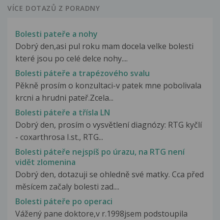
VÍCE DOTAZŮ Z PORADNY
Bolesti pateře a nohy
Dobrý den,asi pul roku mam docela velke bolesti
které jsou po celé delce nohy....
Bolesti páteře a trapézového svalu
Pěkně prosím o konzultaci-v patek mne pobolivala
krcni a hrudni pateř.Zcela...
Bolesti páteře a třísla LN
Dobrý den, prosím o vysvětlení diagnózy: RTG kyčlí
- coxarthrosa I.st., RTG...
Bolesti páteře nejspíš po úrazu, na RTG není
vidět zlomenina
Dobrý den, dotazuji se ohledně své matky. Cca před
měsícem začaly bolesti zad....
Bolesti páteře po operaci
Vážený pane doktore,v r.1998jsem podstoupila