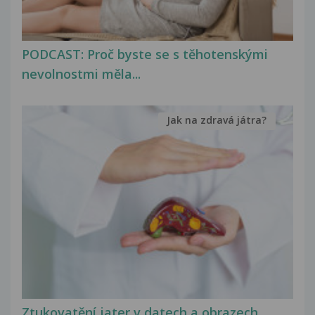
PODCAST: Proč byste se s těhotenskými
nevolnostmi měla...
Jak na zdravá játra?
Ztukovatění jater v datech a obrazech