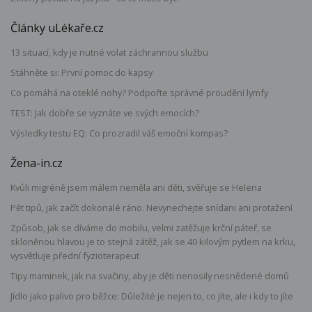
Články uLékaře.cz
13 situací, kdy je nutné volat záchrannou službu
Stáhněte si: První pomoc do kapsy
Co pomáhá na oteklé nohy? Podpořte správné proudění lymfy
TEST: Jak dobře se vyznáte ve svých emocích?
Výsledky testu EQ: Co prozradil váš emoční kompas?
Žena-in.cz
Kvůli migréně jsem málem neměla ani děti, svěřuje se Helena
Pět tipů, jak začít dokonalé ráno. Nevynechejte snídani ani protažení
Způsob, jak se díváme do mobilu, velmi zatěžuje krční páteř, se
skloněnou hlavou je to stejná zátěž, jak se 40 kilovým pytlem na krku,
vysvětluje přední fyzioterapeut
Tipy maminek, jak na svačiny, aby je děti nenosily nesnědené domů
Jídlo jako palivo pro běžce: Důležité je nejen to, co jíte, ale i kdy to jíte