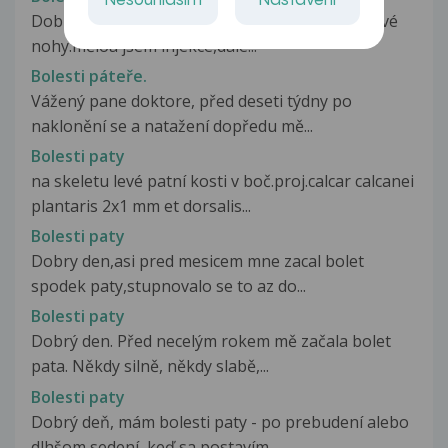
Nesouhlasím
Nastavení
Dobrý den.Mám bolesti páteře které střílí do lévé
nohy.měloa jsem injekce,dále...
Bolesti páteře.
Vážený pane doktore, před deseti týdny po
naklonění se a natažení dopředu mě...
Bolesti paty
na skeletu levé patní kosti v boč.proj.calcar calcanei
plantaris 2x1 mm et dorsalis...
Bolesti paty
Dobry den,asi pred mesicem mne zacal bolet
spodek paty,stupnovalo se to az do...
Bolesti paty
Dobrý den. Před necelým rokem mě začala bolet
pata. Někdy silně, někdy slabě,...
Bolesti paty
Dobrý deň, mám bolesti paty - po prebudení alebo
dlhšom sedení, keď sa postavím...