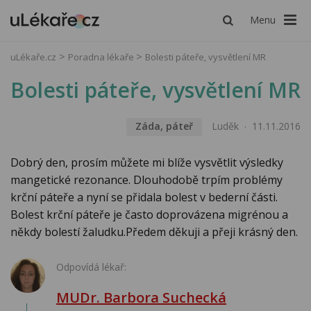
Menu
uLékaře.cz
Poradna lékaře
Bolesti páteře, vysvětlení MR
Bolesti páteře, vysvětlení MR
Záda, páteř
Luděk
11.11.2016
Dobrý den, prosím můžete mi blíže vysvětlit výsledky
mangetické rezonance. Dlouhodobě trpím problémy
krční páteře a nyní se přidala bolest v bederní části.
Bolest krční páteře je často doprovázena migrénou a
někdy bolestí žaludku.Předem děkuji a přeji krásný den.
Odpovídá lékař:
MUDr. Barbora Suchecká