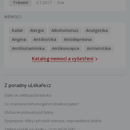
Trávení
3.7.2017
Eva
NEMOCI
Kašel
Alergie
Alkoholismus
Analgetika
Angína
Antibiotika
Antidepresiva
Antihistaminika
Antikoncepce
Antivirotika
Katalog nemocí a vyšetření
Z poradny uLékaře.cz
Stále se zvětšující bradavka
Co znamená nehomogenní struktura jater?
Občasné píchnutí pod žebry
Dyspepsie: Větry i při malé námaze, nepravidelná stolice
Zelený povlak na jazyku - co to může být?