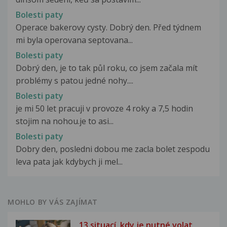
Bolesti paty
Operace bakerovy cysty. Dobrý den. Před týdnem
mi byla operovana septovana...
Bolesti paty
Dobrý den, je to tak půl roku, co jsem začala mít
problémy s patou jedné nohy....
Bolesti paty
je mi 50 let pracuji v provoze 4 roky a 7,5 hodin
stojim na nohou.je to asi...
Bolesti paty
Dobry den, posledni dobou me zacla bolet zespodu
leva pata jak kdybych ji mel...
MOHLO BY VÁS ZAJÍMAT
13 situací, kdy je nutné volat