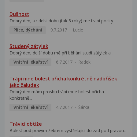
Dušnost
Dobry den, uz delsi dobu (tak 3 roky) me trapi pocity...
Plíce, dýchání
9.7.2017
Lucie
Studený zátylek
Dobrý den, delší dobu mě při běhání studí zátylek a...
Vnitřní lékařství
6.7.2017
Radek
Trápí mne bolest břicha konkrétně nadbříšek
jako žaludek
Dobrý den mám prosbu trápí mne bolest břicha
konkrétně...
Vnitřní lékařství
4.7.2017
Šárka
Trávicí obtíže
Bolest pod pravým žebrem vystřelující do zad pod pravou...