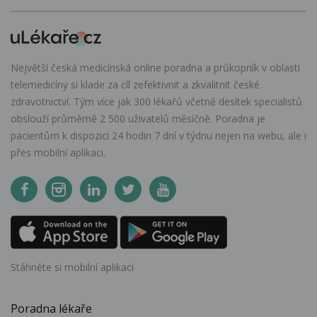
Největší česká medicínská online poradna a průkopník v oblasti
telemedicíny si klade za cíl zefektivnit a zkvalitnit české
zdravotnictví. Tým více jak 300 lékařů včetně desítek specialistů
obslouží průměrně 2 500 uživatelů měsíčně. Poradna je
pacientům k dispozici 24 hodin 7 dní v týdnu nejen na webu, ale i
přes mobilní aplikaci.
Stáhněte si mobilní aplikaci
Poradna lékaře