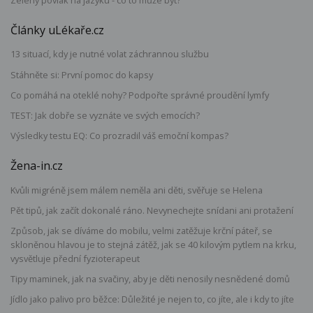
Zelený povlak na jazyku - co to může být?
Články uLékaře.cz
13 situací, kdy je nutné volat záchrannou službu
Stáhněte si: První pomoc do kapsy
Co pomáhá na oteklé nohy? Podpořte správné proudění lymfy
TEST: Jak dobře se vyznáte ve svých emocích?
Výsledky testu EQ: Co prozradil váš emoční kompas?
Žena-in.cz
Kvůli migréně jsem málem neměla ani děti, svěřuje se Helena
Pět tipů, jak začít dokonalé ráno. Nevynechejte snídani ani protažení
Způsob, jak se díváme do mobilu, velmi zatěžuje krční páteř, se
skloněnou hlavou je to stejná zátěž, jak se 40 kilovým pytlem na krku,
vysvětluje přední fyzioterapeut
Tipy maminek, jak na svačiny, aby je děti nenosily nesnědené domů
Jídlo jako palivo pro běžce: Důležité je nejen to, co jíte, ale i kdy to jíte