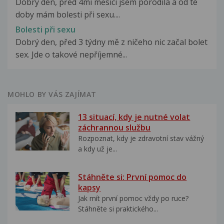
Dobrý den, před 4mi měsici jsem porodila a od té
doby mám bolesti při sexu....
Bolesti při sexu
Dobrý den, před 3 týdny mě z ničeho nic začal bolet
sex. Jde o takové nepříjemné...
MOHLO BY VÁS ZAJÍMAT
13 situací, kdy je nutné volat
záchrannou službu
Rozpoznat, kdy je zdravotní stav vážný
a kdy už je...
Stáhněte si: První pomoc do
kapsy
Jak mít první pomoc vždy po ruce?
Stáhněte si praktického...