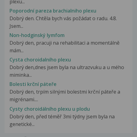
plexu...
Poporodní pareza brachialniho plexu
Dobrý den. Chtěla bych vás požádat o radu. 4.8.
Jsem...
Non-hodginský lymfom
Dobrý den, pracuji na rehabilitaci a momentálně
mám...
Cysta choroidalního plexu
Dobrý den,dnes jsem byla na ultrazvuku a u mého
miminka...
Bolesti krční páteře
Dobrý den, trpím silnými bolestmi krční páteře a
migrénami....
Cysty choroidálního plexu u plodu
Dobrý den, před téměř 3mi týdny jsem byla na
genetické...