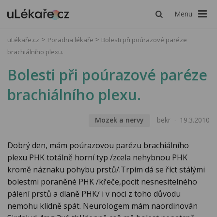
Menu
uLékaře.cz
Poradna lékaře
Bolesti při poúrazové paréze
brachiálního plexu.
Bolesti při poúrazové paréze
brachiálního plexu.
Mozek a nervy
bekr
19.3.2010
Dobrý den, mám poúrazovou parézu brachiálního
plexu PHK totálně horní typ /zcela nehybnou PHK
kromě náznaku pohybu prstů/.Trpím dá se říct stálými
bolestmi poraněné PHK /křeče,pocit nesnesitelného
pálení prstů a dlaně PHK/ i v noci z toho důvodu
nemohu klidně spát. Neurologem mám naordinován