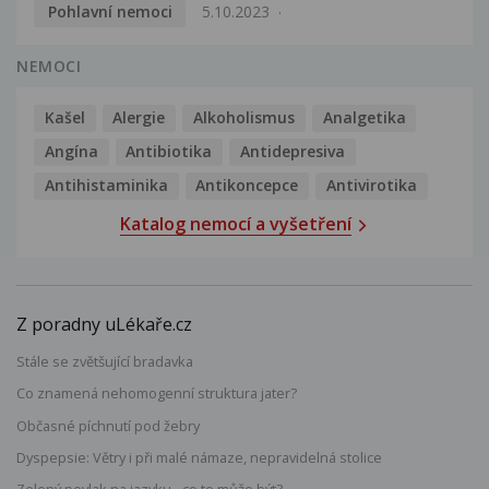
Pohlavní nemoci
5.10.2023
NEMOCI
Kašel
Alergie
Alkoholismus
Analgetika
Angína
Antibiotika
Antidepresiva
Antihistaminika
Antikoncepce
Antivirotika
Katalog nemocí a vyšetření
Z poradny uLékaře.cz
Stále se zvětšující bradavka
Co znamená nehomogenní struktura jater?
Občasné píchnutí pod žebry
Dyspepsie: Větry i při malé námaze, nepravidelná stolice