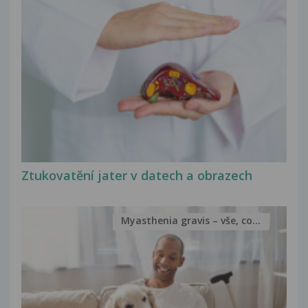
Ztukovatění jater v datech a obrazech
Myasthenia gravis – vše, co...