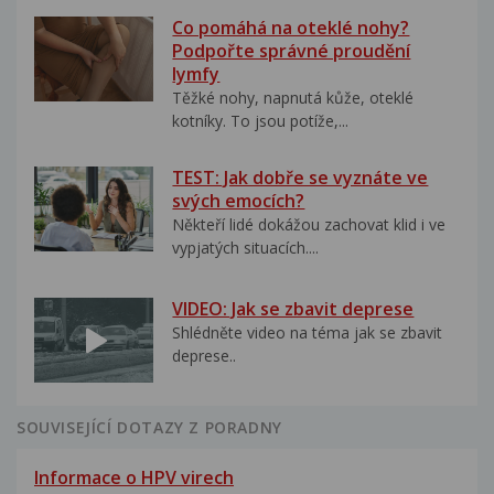
Co pomáhá na oteklé nohy?
Podpořte správné proudění
lymfy
Těžké nohy, napnutá kůže, oteklé
kotníky. To jsou potíže,...
TEST: Jak dobře se vyznáte ve
svých emocích?
Někteří lidé dokážou zachovat klid i ve
vypjatých situacích....
VIDEO: Jak se zbavit deprese
Shlédněte video na téma jak se zbavit
deprese..
SOUVISEJÍCÍ DOTAZY Z PORADNY
Informace o HPV virech