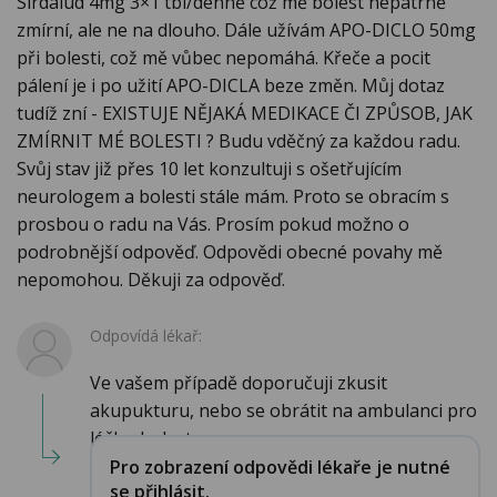
Sirdalud 4mg 3×1 tbl/denně což mě bolest nepatrně
zmírní, ale ne na dlouho. Dále užívám APO-DICLO 50mg
při bolesti, což mě vůbec nepomáhá. Křeče a pocit
pálení je i po užití APO-DICLA beze změn. Můj dotaz
tudíž zní - EXISTUJE NĚJAKÁ MEDIKACE ČI ZPŮSOB, JAK
ZMÍRNIT MÉ BOLESTI ? Budu vděčný za každou radu.
Svůj stav již přes 10 let konzultuji s ošetřujícím
neurologem a bolesti stále mám. Proto se obracím s
prosbou o radu na Vás. Prosím pokud možno o
podrobnější odpověď. Odpovědi obecné povahy mě
nepomohou. Děkuji za odpověď.
Odpovídá lékař:
Ve vašem případě doporučuji zkusit
akupukturu, nebo se obrátit na ambulanci pro
léčbu bolest...
Pro zobrazení odpovědi lékaře je nutné
se přihlásit.