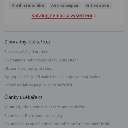
Antihistaminika
Antikoncepce
Antivirotika
Katalog nemocí a vyšetření
Z poradny uLékaře.cz
Stále se zvětšující bradavka
Co znamená nehomogenní struktura jater?
Občasné píchnutí pod žebry
Dyspepsie: Větry i při malé námaze, nepravidelná stolice
Zelený povlak na jazyku - co to může být?
Články uLékaře.cz
13 situací, kdy je nutné volat záchrannou službu
Stáhněte si: První pomoc do kapsy
Co pomáhá na oteklé nohy? Podpořte správné proudění lymfy