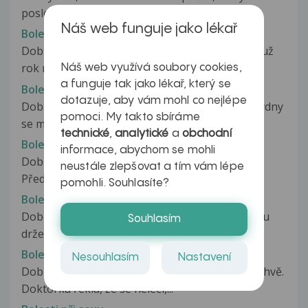
poslední dobou, zvláště v noci,...
Náš web funguje jako lékař
Bolesti při sexu
Dobrý den, chtěla bych se zeptat, je mi 20 let a už
rok mám stálého přítele....
Náš web využívá soubory cookies,
a funguje tak jako lékař, který se
Bolesti při sexu
dotazuje, aby vám mohl co nejlépe
Dobrý den, je mi 30 let a poslední zhruba dva týdny
pomoci. My takto sbíráme
se mi stává že při vyvrcholení...
technické
,
analytické
a
obchodní
Bolesti při sexu
informace, abychom se mohli
Dobrý den, skoro rok a půl chodím s přítelkyní.
neustále zlepšovat a tím vám lépe
Před Vánoci začala brát antikoncepci...
pomohli. Souhlasíte?
Bolesti při sexu
Dobrý den, Je mi 20 let a vždy jsem ohledně sexu
Souhlasím
držela zpátky. První zážitky...
Bolesti při sexu
Nesouhlasím
Nastavení
Dobrý den, mám pozitivního streptokoka v pochvě.
Doktorka řekla, že se neléčí,...