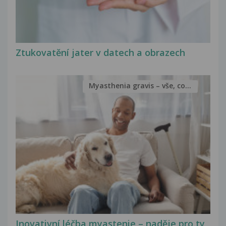
Ztukovatění jater v datech a obrazech
Myasthenia gravis – vše, co...
Inovativní léčba myastenie – naděje pro ty,