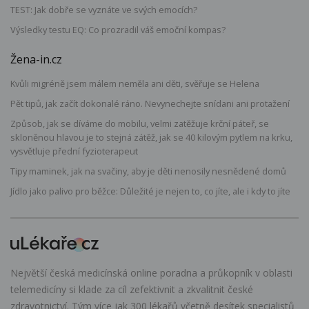
TEST: Jak dobře se vyznáte ve svých emocích?
Výsledky testu EQ: Co prozradil váš emoční kompas?
Žena-in.cz
Kvůli migréně jsem málem neměla ani děti, svěřuje se Helena
Pět tipů, jak začít dokonalé ráno. Nevynechejte snídani ani protažení
Způsob, jak se díváme do mobilu, velmi zatěžuje krční páteř, se
skloněnou hlavou je to stejná zátěž, jak se 40 kilovým pytlem na krku,
vysvětluje přední fyzioterapeut
Tipy maminek, jak na svačiny, aby je děti nenosily nesnědené domů
Jídlo jako palivo pro běžce: Důležité je nejen to, co jíte, ale i kdy to jíte
Největší česká medicínská online poradna a průkopník v oblasti
telemedicíny si klade za cíl zefektivnit a zkvalitnit české
zdravotnictví. Tým více jak 300 lékařů včetně desítek specialistů