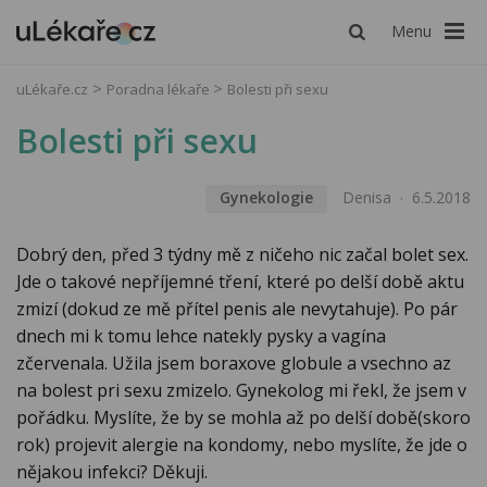
Menu
uLékaře.cz
Poradna lékaře
Bolesti při sexu
Bolesti při sexu
Gynekologie
Denisa
6.5.2018
Dobrý den, před 3 týdny mě z ničeho nic začal bolet sex.
Jde o takové nepříjemné tření, které po delší době aktu
zmizí (dokud ze mě přítel penis ale nevytahuje). Po pár
dnech mi k tomu lehce natekly pysky a vagína
zčervenala. Užila jsem boraxove globule a vsechno az
na bolest pri sexu zmizelo. Gynekolog mi řekl, že jsem v
pořádku. Myslíte, že by se mohla až po delší době(skoro
rok) projevit alergie na kondomy, nebo myslíte, že jde o
nějakou infekci? Děkuji.