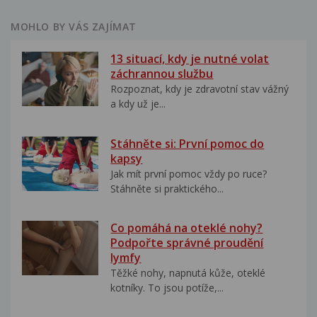
MOHLO BY VÁS ZAJÍMAT
13 situací, kdy je nutné volat
záchrannou službu
Rozpoznat, kdy je zdravotní stav vážný
a kdy už je...
Stáhněte si: První pomoc do
kapsy
Jak mít první pomoc vždy po ruce?
Stáhněte si praktického...
Co pomáhá na oteklé nohy?
Podpořte správné proudění
lymfy
Těžké nohy, napnutá kůže, oteklé
kotníky. To jsou potíže,...