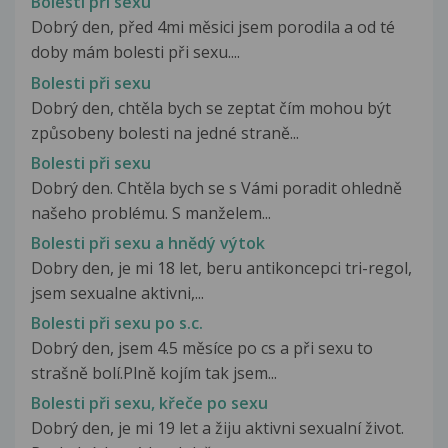
Bolesti při sexu
Dobrý den, před 4mi měsici jsem porodila a od té
doby mám bolesti při sexu....
Bolesti při sexu
Dobrý den, chtěla bych se zeptat čím mohou být
způsobeny bolesti na jedné straně...
Bolesti při sexu
Dobrý den. Chtěla bych se s Vámi poradit ohledně
našeho problému. S manželem...
Bolesti při sexu a hnědý výtok
Dobry den, je mi 18 let, beru antikoncepci tri-regol,
jsem sexualne aktivni,...
Bolesti při sexu po s.c.
Dobrý den, jsem 4.5 měsíce po cs a při sexu to
strašně bolí.Plně kojím tak jsem...
Bolesti při sexu, křeče po sexu
Dobrý den, je mi 19 let a žiju aktivni sexualní život.