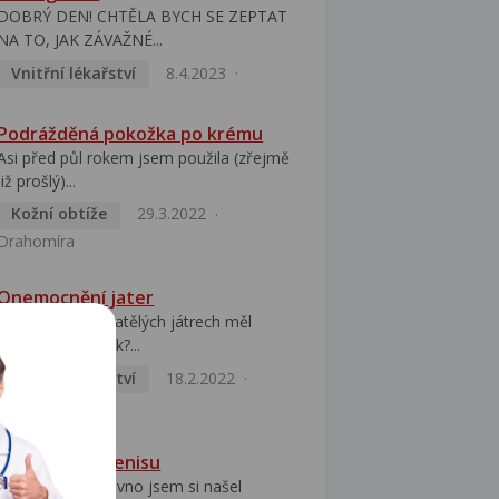
DOBRÝ DEN! CHTĚLA BYCH SE ZEPTAT
NA TO, JAK ZÁVAŽNÉ...
Vnitřní lékařství
8.4.2023
Podrážděná pokožka po krému
Asi před půl rokem jsem použila (zřejmě
již prošlý)...
Kožní obtíže
29.3.2022
Drahomíra
Onemocnění jater
Jak by při ztukovatělých játrech měl
vypadat jídelníček?...
Vnitřní lékařství
18.2.2022
Denis
Čirý výtok z penisu
Dobrý den, nedávno jsem si našel