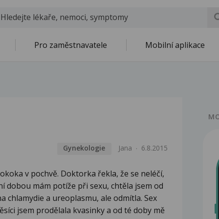
Pro zaměstnavatele
Mobilní aplikace
MO
Gynekologie
Jana
6.8.2015
koka v pochvě. Doktorka řekla, že se neléčí,
ní dobou mám potíže při sexu, chtěla jsem od
na chlamydie a ureoplasmu, ale odmítla. Sex
 měsíci jsem prodělala kvasinky a od té doby mě