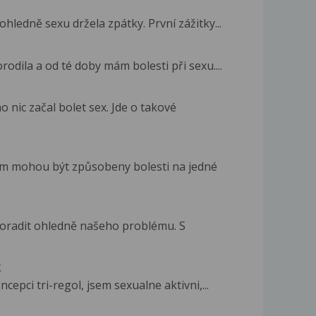
ohledně sexu držela zpátky. První zážitky...
odila a od té doby mám bolesti při sexu....
 nic začal bolet sex. Jde o takové
čím mohou být způsobeny bolesti na jedné
poradit ohledně našeho problému. S
k
cepci tri-regol, jsem sexualne aktivni,...