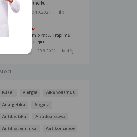
novou novou partnerku...
Urologie
10.10.2021
Filip
Chronická rýma
Dobrý den, prosím o radu. Trápí mě
opakovaně se vracející...
Uši, nos, krk
29.9.2021
Matěj
MOCI
Kašel
Alergie
Alkoholismus
Analgetika
Angína
Antibiotika
Antidepresiva
Antihistaminika
Antikoncepce