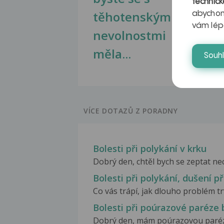
technick
těhotenskými
obr
abychom
vám lép
nevolnostmi
měla...
Souh
VÍCE DOTAZŮ Z PORADNY
Bolesti při polykání v krku
Dobrý den, chtěl bych se zeptat nec
Bolesti při polykání, dušení př
Co vás trápí, jak dlouho problém trv
Bolesti při poúrazové paréze 
Dobrý den, mám poúrazovou parézu