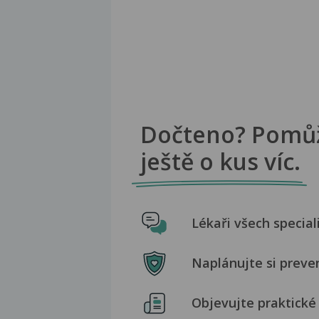
Dočteno? Pomů
ještě o kus víc.
Lékaři všech special
Naplánujte si preve
Objevujte praktické 