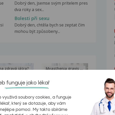
se
Dobrý den, jsemse svým pritelem pres
dva roky a sex...
Bolesti při sexu
si
Dobrý den, chtěla bych se zeptat čím
mohou být způsobeny...
na zdravá játra?
Myasthenia gravis – vše, co...
b funguje jako lékař
 využívá soubory cookies, a funguje
kovatění
Inovativní
 lékař, který se dotazuje, aby vám
 nejlépe pomoci. My takto sbíráme
r v datech a
léčba