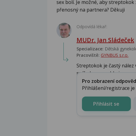
sex bolí. Je možné, aby streptokok
přenosný na partnera? Děkuji
Odpovídá lékař:
MUDr. Jan Sládeček
Specializace:
Dětská gynekolo
Pracoviště:
GYNBUS s.r.o.
Streptokok je častý nález 
spíše by se mohlo je...
Pro zobrazení odpovědi 
Přihlášení/registrace j
Přihlásit se