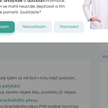
é
,
analytické
a
obchodní
informace,
azech
myastenie –
 se mohli neustále zlepšovat a tím
e pomohli. Souhlasíte?
naděje pro ty,
kteří ji...
lasím
Nesouhlasím
Nastavení
NE
elý týden už mě bolí v krku když polykám...
i polykání
á, berete nějaké léky, proběhlo již nějaké...
brachiálního plexu.
 brachiálního plexu PHK totálně horní typ