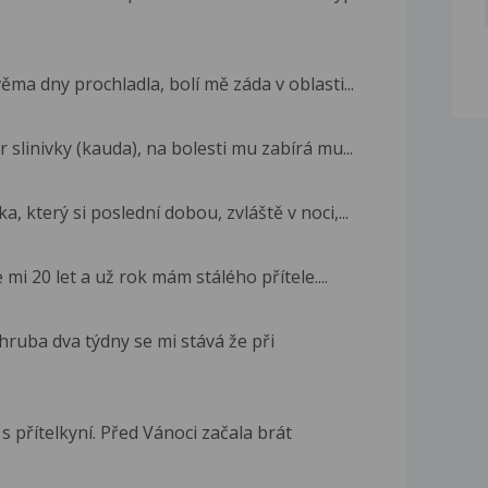
ma dny prochladla, bolí mě záda v oblasti...
slinivky (kauda), na bolesti mu zabírá mu...
 který si poslední dobou, zvláště v noci,...
 mi 20 let a už rok mám stálého přítele....
zhruba dva týdny se mi stává že při
 přítelkyní. Před Vánoci začala brát