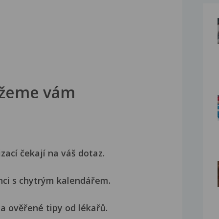
žeme vám
izací čekají na váš dotaz.
nci s chytrým kalendářem.
a ověřené tipy od lékařů.