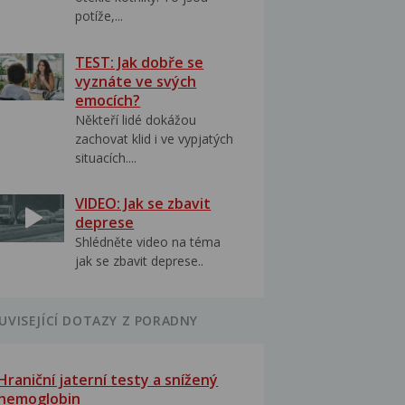
potíže,...
TEST: Jak dobře se
vyznáte ve svých
emocích?
Někteří lidé dokážou
zachovat klid i ve vypjatých
situacích....
VIDEO: Jak se zbavit
deprese
Shlédněte video na téma
jak se zbavit deprese..
UVISEJÍCÍ DOTAZY Z PORADNY
Hraniční jaterní testy a snížený
hemoglobin