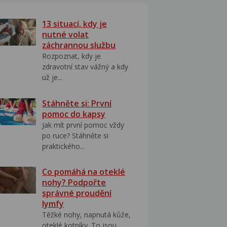
13 situací, kdy je
nutné volat
záchrannou službu
Rozpoznat, kdy je
zdravotní stav vážný a kdy
už je...
Stáhněte si: První
pomoc do kapsy
Jak mít první pomoc vždy
po ruce? Stáhněte si
praktického...
Co pomáhá na oteklé
nohy? Podpořte
správné proudění
lymfy
Těžké nohy, napnutá kůže,
oteklé kotníky. To jsou