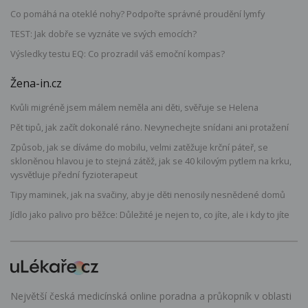
Co pomáhá na oteklé nohy? Podpořte správné proudění lymfy
TEST: Jak dobře se vyznáte ve svých emocích?
Výsledky testu EQ: Co prozradil váš emoční kompas?
Žena-in.cz
Kvůli migréně jsem málem neměla ani děti, svěřuje se Helena
Pět tipů, jak začít dokonalé ráno. Nevynechejte snídani ani protažení
Způsob, jak se díváme do mobilu, velmi zatěžuje krční páteř, se
skloněnou hlavou je to stejná zátěž, jak se 40 kilovým pytlem na krku,
vysvětluje přední fyzioterapeut
Tipy maminek, jak na svačiny, aby je děti nenosily nesnědené domů
Jídlo jako palivo pro běžce: Důležité je nejen to, co jíte, ale i kdy to jíte
Největší česká medicínská online poradna a průkopník v oblasti