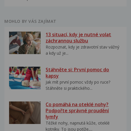
MOHLO BY VÁS ZAJÍMAT
13 situací, kdy je nutné volat
záchrannou službu
Rozpoznat, kdy je zdravotní stav vážný
a kdy už je...
Stáhněte si: První pomoc do
kapsy
Jak mít první pomoc vždy po ruce?
Stáhněte si praktického...
Co pomáhá na oteklé nohy?
Podpořte správné proudění
lymfy
Těžké nohy, napnutá kůže, oteklé
kotníky. To jsou potíže,...