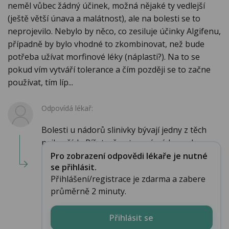
neměl vůbec žádný účinek, možná nějaké ty vedlejší
(ještě větší únava a malátnost), ale na bolesti se to
neprojevilo. Nebylo by něco, co zesiluje účinky Algifenu,
případně by bylo vhodné to zkombinovat, než bude
potřeba užívat morfinové léky (náplasti?). Na to se
pokud vím vytváří tolerance a čím později se to začne
používat, tím líp...
Odpovídá lékař:
Bolesti u nádorů slinivky bývají jedny z těch
nejhorších. Píšete, že otec má nádor pokro...
Pro zobrazení odpovědi lékaře je nutné
se přihlásit.
Přihlášení/registrace je zdarma a zabere
průměrně 2 minuty.
Přihlásit se