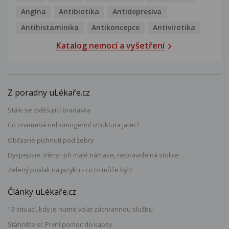
Angína
Antibiotika
Antidepresiva
Antihistaminika
Antikoncepce
Antivirotika
Katalog nemocí a vyšetření
Z poradny uLékaře.cz
Stále se zvětšující bradavka
Co znamená nehomogenní struktura jater?
Občasné píchnutí pod žebry
Dyspepsie: Větry i při malé námaze, nepravidelná stolice
Zelený povlak na jazyku - co to může být?
Články uLékaře.cz
13 situací, kdy je nutné volat záchrannou službu
Stáhněte si: První pomoc do kapsy