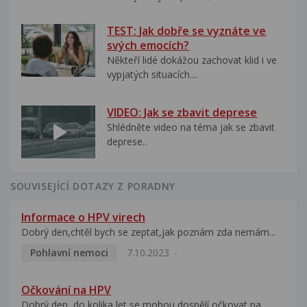
TEST: Jak dobře se vyznáte ve
svých emocích?
Někteří lidé dokážou zachovat klid i ve
vypjatých situacích....
VIDEO: Jak se zbavit deprese
Shlédněte video na téma jak se zbavit
deprese..
SOUVISEJÍCÍ DOTAZY Z PORADNY
Informace o HPV virech
Dobrý den,chtěl bych se zeptat,jak poznám zda nemám...
Pohlavní nemoci
7.10.2023
Očkování na HPV
Dobrý den, do kolika let se mohou dospělí očkovat na...