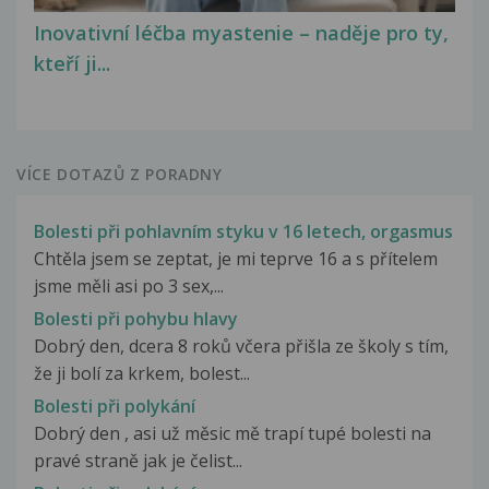
Inovativní léčba myastenie – naděje pro ty,
kteří ji...
VÍCE DOTAZŮ Z PORADNY
Bolesti při pohlavním styku v 16 letech, orgasmus
Chtěla jsem se zeptat, je mi teprve 16 a s přítelem
jsme měli asi po 3 sex,...
Bolesti při pohybu hlavy
Dobrý den, dcera 8 roků včera přišla ze školy s tím,
že ji bolí za krkem, bolest...
Bolesti při polykání
Dobrý den , asi už měsic mě trapí tupé bolesti na
pravé straně jak je čelist...