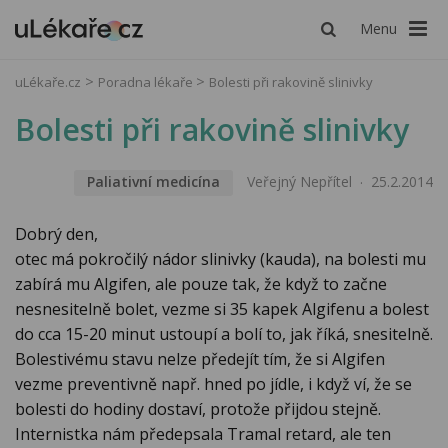
Menu
uLékaře.cz
Poradna lékaře
Bolesti při rakovině slinivky
Bolesti při rakovině slinivky
Paliativní medicína
Veřejný Nepřítel
25.2.2014
Dobrý den,
otec má pokročilý nádor slinivky (kauda), na bolesti mu
zabírá mu Algifen, ale pouze tak, že když to začne
nesnesitelně bolet, vezme si 35 kapek Algifenu a bolest
do cca 15-20 minut ustoupí a bolí to, jak říká, snesitelně.
Bolestivému stavu nelze předejít tím, že si Algifen
vezme preventivně např. hned po jídle, i když ví, že se
bolesti do hodiny dostaví, protože přijdou stejně.
Internistka nám předepsala Tramal retard, ale ten