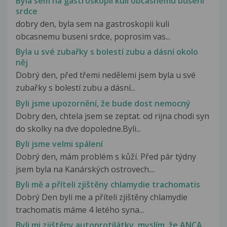
Byla sem na gastroskopii kuli občasnému bušení
srdce
dobry den, byla sem na gastroskopii kuli
obcasnemu buseni srdce, poprosim vas...
Byla u své zubařky s bolestí zubu a dásní okolo
něj
Dobrý den, před třemi nedělemi jsem byla u své
zubařky s bolestí zubu a dásní...
Byli jsme upozornění, že bude dost nemocný
Dobry den, chtela jsem se zeptat. od rijna chodi syn
do skolky na dve dopoledne.Byli...
Byli jsme velmi spálení
Dobrý den, mám problém s kůží. Před pár týdny
jsem byla na Kanárských ostrovech....
Byli mě a příteli zjištěny chlamydie trachomatis
Dobrý Den byli me a příteli zjištěny chlamydie
trachomatis máme 4 letého syna...
Byli mi zjištěny autoprotilátky, myslím, že ANCA