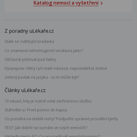
Katalog nemocí a vyšetření
Z poradny uLékaře.cz
Stále se zvětšující bradavka
Co znamená nehomogenní struktura jater?
Občasné píchnutí pod žebry
Dyspepsie: Větry i při malé námaze, nepravidelná stolice
Zelený povlak na jazyku - co to může být?
Články uLékaře.cz
13 situací, kdy je nutné volat záchrannou službu
Stáhněte si: První pomoc do kapsy
Co pomáhá na oteklé nohy? Podpořte správné proudění lymfy
TEST: Jak dobře se vyznáte ve svých emocích?
Výsledky testu EQ: Co prozradil váš emoční kompas?