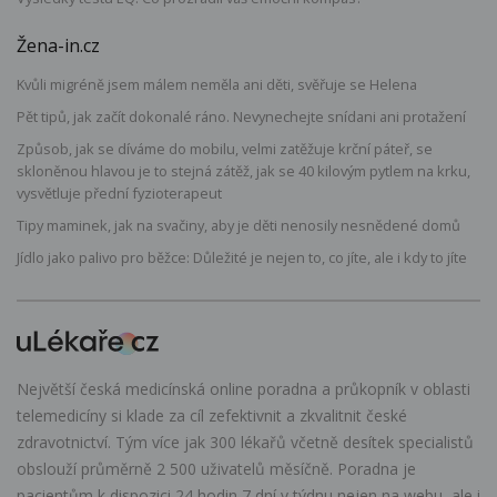
Žena-in.cz
Kvůli migréně jsem málem neměla ani děti, svěřuje se Helena
Pět tipů, jak začít dokonalé ráno. Nevynechejte snídani ani protažení
Způsob, jak se díváme do mobilu, velmi zatěžuje krční páteř, se
skloněnou hlavou je to stejná zátěž, jak se 40 kilovým pytlem na krku,
vysvětluje přední fyzioterapeut
Tipy maminek, jak na svačiny, aby je děti nenosily nesnědené domů
Jídlo jako palivo pro běžce: Důležité je nejen to, co jíte, ale i kdy to jíte
Největší česká medicínská online poradna a průkopník v oblasti
telemedicíny si klade za cíl zefektivnit a zkvalitnit české
zdravotnictví. Tým více jak 300 lékařů včetně desítek specialistů
obslouží průměrně 2 500 uživatelů měsíčně. Poradna je
pacientům k dispozici 24 hodin 7 dní v týdnu nejen na webu, ale i