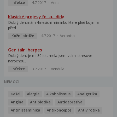
Infekce
4.7.2017
Anna
Klasické projevy folikulidídy
Dobrý den,mám 4mesicni miminko,které plně kojim a
před...
Kožní obtíže
4.7.2017
Veronika
Genitálni herpes
Dobrý den, je mi 30 let, mela jsem velmi stresove
narocnou...
Infekce
3.7.2017
Vendula
NEMOCI
Kašel
Alergie
Alkoholismus
Analgetika
Angína
Antibiotika
Antidepresiva
Antihistaminika
Antikoncepce
Antivirotika