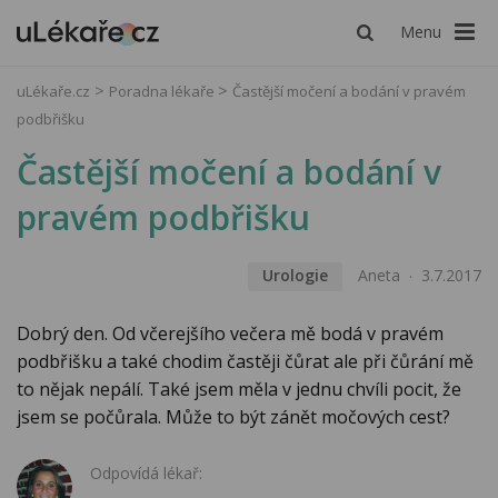
Menu
uLékaře.cz
Poradna lékaře
Častější močení a bodání v pravém
podbřišku
Častější močení a bodání v
pravém podbřišku
Urologie
Aneta
3.7.2017
Dobrý den. Od včerejšího večera mě bodá v pravém
podbřišku a také chodim častěji čůrat ale při čůrání mě
to nějak nepálí. Také jsem měla v jednu chvíli pocit, že
jsem se počůrala. Může to být zánět močových cest?
Odpovídá lékař: