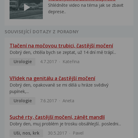
Shlédněte video na téma jak se zbavit
deprese..
SOUVISEJÍCÍ DOTAZY Z PORADNY
Tlačení na močovou trubici, častější močení
Dobrý den, chtěla bych se zeptat, už 14 dní mě trápí...
Urologie
4.7.2017
Kateřina
Vřídek na genitálu a častější močení
Dobrý den, opakovaně se mi dělá u hráze svědivý
pupínek,...
Urologie
7.6.2017
Aneta
Suché rty, častější močení, zánět mandlí
Dobry den, muj problém je trosku obsáhlejší.. posledni...
Uši, nos, krk
30.5.2017
Pavel