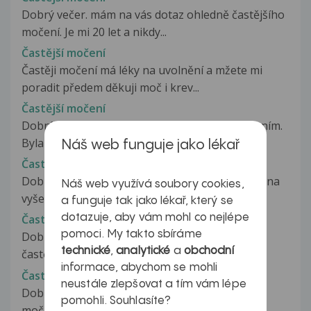
Dobrý večer. mám na vás dotaz ohledně častějšího
močení. Je mi 20 let a nikdy...
Častější močení
Častěji močení má léky na uvolnění a mžete mi
poradit předem děkuji moč i krev...
Častější močení
Dobrý den. Vážím 117 kg a trpím častým močením.
Byla jsem u obvodního lékaře,...
Náš web funguje jako lékař
Častější močení
Dobrý den, moje paní doktorka mě chce poslat na
Náš web využívá soubory cookies,
vyšetření svalů pánevního dna...
a funguje tak jako lékař, který se
dotazuje, aby vám mohl co nejlépe
Častější močení
pomoci. My takto sbíráme
Dobrý den, v poslední době jsem zpozoroval
technické
,
analytické
a
obchodní
častější chození na záchod (2týdny)....
informace, abychom se mohli
Častější močení v těhotenství
neustále zlepšovat a tím vám lépe
Dobrý den, trpím syndromem hyperaktivního
pomohli. Souhlasíte?
moč.měchýře. Léčila jsem se, ale...