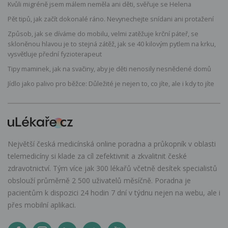
Kvůli migréně jsem málem neměla ani děti, svěřuje se Helena
Pět tipů, jak začít dokonalé ráno. Nevynechejte snídani ani protažení
Způsob, jak se díváme do mobilu, velmi zatěžuje krční páteř, se
skloněnou hlavou je to stejná zátěž, jak se 40 kilovým pytlem na krku,
vysvětluje přední fyzioterapeut
Tipy maminek, jak na svačiny, aby je děti nenosily nesnědené domů
Jídlo jako palivo pro běžce: Důležité je nejen to, co jíte, ale i kdy to jíte
Největší česká medicínská online poradna a průkopník v oblasti
telemedicíny si klade za cíl zefektivnit a zkvalitnit české
zdravotnictví. Tým více jak 300 lékařů včetně desítek specialistů
obslouží průměrně 2 500 uživatelů měsíčně. Poradna je
pacientům k dispozici 24 hodin 7 dní v týdnu nejen na webu, ale i
přes mobilní aplikaci.