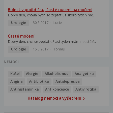
Bolest v podbřišku, časté nucení na močení
Dobry den, chtěla bych se zeptat uz skoro tyden me...
Urologie
30.5.2017
Lucie
Časté močení
Dobrý den, chci se zeptat už asi týden mám neustálé...
Urologie
15.5.2017
Tomáš
NEMOCI
Kašel
Alergie
Alkoholismus
Analgetika
Angína
Antibiotika
Antidepresiva
Antihistaminika
Antikoncepce
Antivirotika
Katalog nemocí a vyšetření