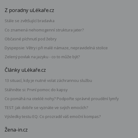
Z poradny uLékaře.cz
Stále se zvětšující bradavka
Co znamená nehomogenní struktura jater?
Občasné píchnutí pod žebry
Dyspepsie: Větry i při malé námaze, nepravidelná stolice
Zelený povlak na jazyku - co to může být?
Články uLékaře.cz
13 situací, kdy je nutné volat záchrannou službu
Stáhněte si: První pomoc do kapsy
Co pomáhá na oteklé nohy? Podpořte správné proudění lymfy
TEST: Jak dobře se vyznáte ve svých emocích?
Výsledky testu EQ: Co prozradil váš emoční kompas?
Žena-in.cz