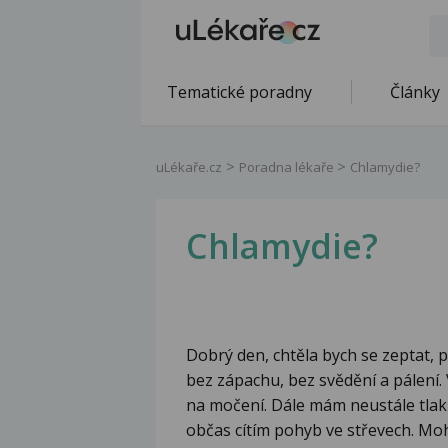
Tematické poradny
Články
uLékaře.cz
Poradna lékaře
Chlamydie?
Chlamydie?
Dobrý den, chtěla bych se zeptat, p
bez zápachu, bez svědění a pálení.
na močení. Dále mám neustále tlak v
občas cítím pohyb ve střevech. Mo