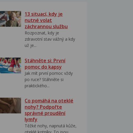
13 situací, kdy je
nutné volat
záchrannou službu
Rozpoznat, kdy je
zdravotní stav vážný a kdy
už je...
Stáhněte si: První
pomoc do kapsy
Jak mít první pomoc vždy
po ruce? Stáhněte si
praktického...
Co pomáhá na oteklé
nohy? Podpořte
správné proudění
lymfy
Těžké nohy, napnutá kůže,
oteklé kotníky. To jsou