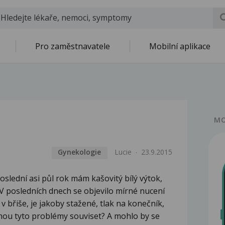
Pro zaměstnavatele
Mobilní aplikace
MO
Gynekologie
Lucie
23.9.2015
oslední asi půl rok mám kašovitý bílý výtok,
 V posledních dnech se objevilo mírné nucení
 břiše, je jakoby stažené, tlak na konečník,
hou tyto problémy souviset? A mohlo by se