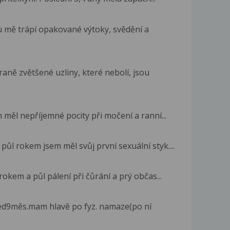
mě trápí opakované výtoky, svědění a
aně zvětšené uzliny, které nebolí, jsou
 měl nepříjemné pocity při močení a ranní...
půl rokem jsem měl svůj první sexuální styk....
rokem a půl pálení při čůrání a prý občas...
řed9měs.mam hlavě po fyz. namaze(po ní