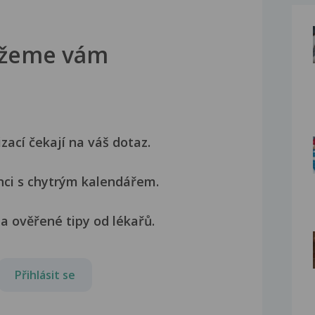
žeme vám
izací čekají na váš dotaz.
nci s chytrým kalendářem.
a ověřené tipy od lékařů.
Přihlásit se