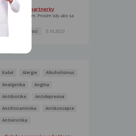
HPV typ 52 u partnerky
Dobrý deň prajem. Prosím Vás ako sa
dá vyliečiť vírus...
Pohlavní nemoci
5.10.2023
MOCI
Kašel
Alergie
Alkoholismus
Analgetika
Angína
Antibiotika
Antidepresiva
Antihistaminika
Antikoncepce
Antivirotika