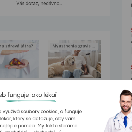
Vás dotaz, nedávno...
na zdravá játra?
Myasthenia gravis – vše, co...
kovatění
Inovativní
b funguje jako lékař
r v datech a
léčba
azech
myastenie –
 využívá soubory cookies, a funguje
naděje pro ty,
 lékař, který se dotazuje, aby vám
 nejlépe pomoci. My takto sbíráme
kteří ji...