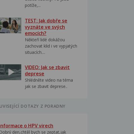
potíže,...
TEST: Jak dobře se
vyznáte ve svých
emocích?
Někteří lidé dokážou
zachovat klid i ve vypjatých
situacích....
VIDEO: Jak se zbavit
deprese
Shlédněte video na téma
jak se zbavit deprese..
UVISEJÍCÍ DOTAZY Z PORADNY
Informace o HPV virech
Dobrý den,chtěl bych se zeptat,jak