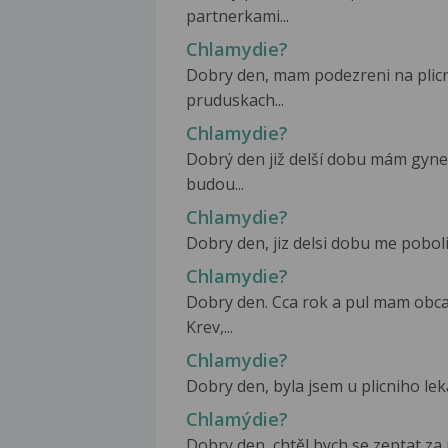
partnerkami...
Chlamydie?
Dobry den, mam podezreni na plicn
pruduskach...
Chlamydie?
Dobrý den již delší dobu mám gyne
budou...
Chlamydie?
Dobry den, jiz delsi dobu me poboli
Chlamydie?
Dobry den. Cca rok a pul mam obcas
Krev,...
Chlamydie?
Dobry den, byla jsem u plicniho lek
Chlamýdie?
Dobry den, chtěl bych se zeptat za p