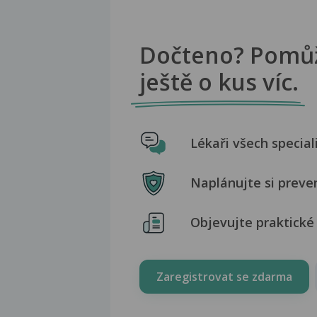
Dočteno? Pomů
ještě o kus víc.
Lékaři všech special
Naplánujte si preve
Objevujte praktické 
Zaregistrovat se zdarma