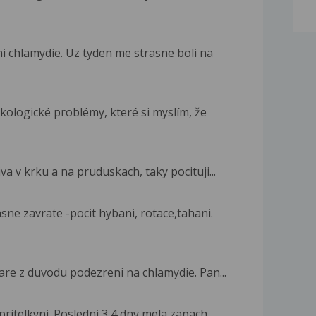
i chlamydie. Uz tyden me strasne boli na
kologické problémy, které si myslím, že
va v krku a na pruduskach, taky pocituji...
ne zavrate -pocit hybani, rotace,tahani.
are z duvodu podezreni na chlamydie. Pan...
ritelkyni. Posledni 3,4 dny mela zapach...