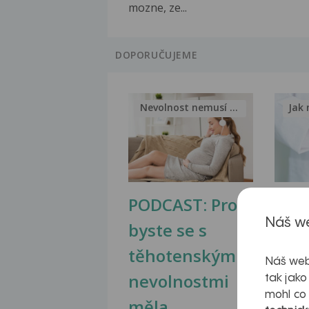
mozne, ze...
DOPORUČUJEME
Nevolnost nemusí být nutnou...
Jak 
PODCAST: Proč
Ztu
Náš we
byste se s
jate
těhotenskými
obr
Náš web
nevolnostmi
tak jako
mohl co
měla...