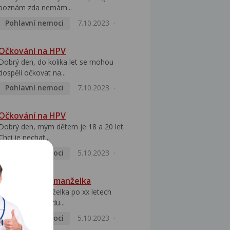
poznám zda nemám...
Pohlavní nemoci
7.10.2023
Očkování na HPV
Dobrý den, do kolika let se mohou
dospělí očkovat na...
Pohlavní nemoci
7.10.2023
Očkování na HPV
Dobrý den, mým dětem je 18 a 20 let.
Chci je nechat...
Pohlavní nemoci
5.10.2023
HPV pozitivní manželka
Dobrý den, manželka po xx letech
přivezla z Východu...
Pohlavní nemoci
5.10.2023