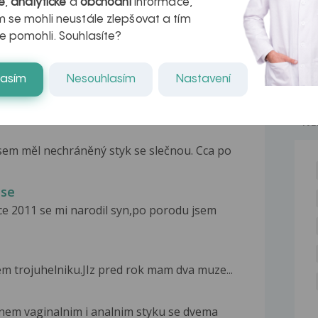
é
,
analytické
a
obchodní
informace,
 se mohli neustále zlepšovat a tím
e pomohli. Souhlasíte?
lasím
Nesouhlasím
Nastavení
NE
sem měl nechráněný styk se slečnou. Cca po
ese
e 2011 se mi narodil syn,po porodu jsem
em trojuhelniku.JIz pred rok mam dva muze...
em vaginalnim i analnim styku se dvema