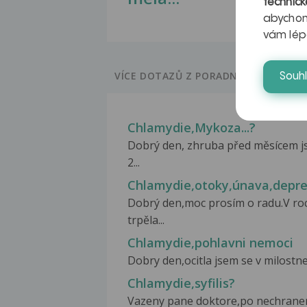
technick
abychom
vám lép
VÍCE DOTAZŮ Z PORADNY
Souh
Chlamydie,Mykoza...?
Dobrý den, zhruba před měsícem j
2...
Chlamydie,otoky,únava,depr
Dobrý den,moc prosím o radu.V roc
trpěla...
Chlamydie,pohlavni nemoci
Dobry den,ocitla jsem se v milostn
Chlamydie,syfilis?
Vazeny pane doktore,po nechranen