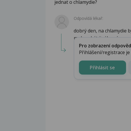
jednat o chlamydie?
Odpovídá lékař:
dobrý den, na chlamydie b
mohou být jiného rázu ne�
Pro zobrazení odpovědi 
Přihlášení/registrace j
Přihlásit se