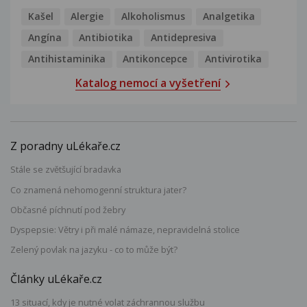
Kašel
Alergie
Alkoholismus
Analgetika
Angína
Antibiotika
Antidepresiva
Antihistaminika
Antikoncepce
Antivirotika
Katalog nemocí a vyšetření
Z poradny uLékaře.cz
Stále se zvětšující bradavka
Co znamená nehomogenní struktura jater?
Občasné píchnutí pod žebry
Dyspepsie: Větry i při malé námaze, nepravidelná stolice
Zelený povlak na jazyku - co to může být?
Články uLékaře.cz
13 situací, kdy je nutné volat záchrannou službu