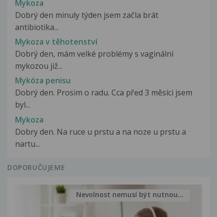
Mykoza
Dobrý den minuly týden jsem začla brát
antibiotika...
Mykoza v těhotenství
Dobrý den, mám velké problémy s vaginální
mykozou již...
Mykóza penisu
Dobrý den. Prosim o radu. Cca před 3 měsíci jsem
byl...
Mykoza
Dobry den. Na ruce u prstu a na noze u prstu a
nartu...
DOPORUČUJEME
Nevolnost nemusí být nutnou...