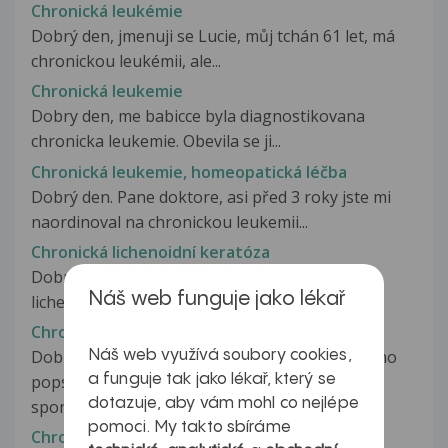
Chronická leukémie
Dobrý den, jmenuji se Lucie, můj tchán 61 let, má
chronickou leukémii, ale...
Chronická leukemie
Dobry den, me babicce byla diagnostikovana
chronicka leukemie. Obevila se ji...
Chronická leukemie, homeopatická léčba
Dobrý den. Pane doktore, asi před 3 roky jste mi
naordinoval na chronickou leukemii...
Chronická lichenoidní keratóza
Dobrý den, byla mi diagnostikovaná chronická
Náš web funguje jako lékař
lichenoidní keratóza. Můžete mi...
Chronická lumbalgie,ventr.listhejesy L5
Dobrý den,nerozumím nálezu z CT,můžete mi ho
Náš web využívá soubory cookies,
a funguje tak jako lékař, který se
popsat abych tomu rozuměla?CT L4-S1-
dotazuje, aby vám mohl co nejlépe
spondylosa...
pomoci. My takto sbíráme
Chronická lymeská borelioza?