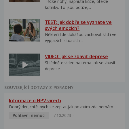
Těžké nohy, napnutá kůže, oteklé
kotníky. To jsou potíže,...
TEST: Jak dobře se vyznáte ve
svých emocích?
Někteří lidé dokážou zachovat klid i ve
vypjatých situacích....
VIDEO: Jak se zbavit deprese
Shlédněte video na téma jak se zbavit
deprese..
SOUVISEJÍCÍ DOTAZY Z PORADNY
Informace o HPV virech
Dobrý den,chtěl bych se zeptat,jak poznám zda nemám...
Pohlavní nemoci
7.10.2023