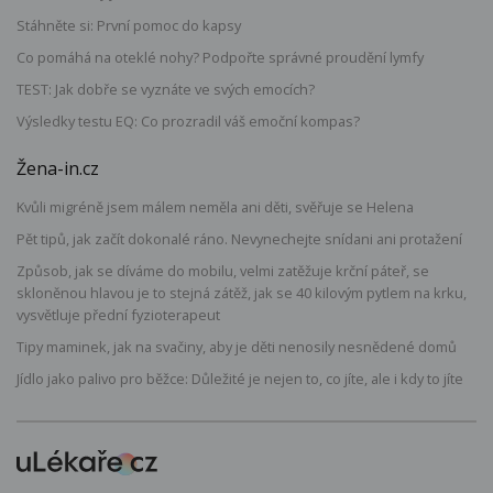
Stáhněte si: První pomoc do kapsy
Co pomáhá na oteklé nohy? Podpořte správné proudění lymfy
TEST: Jak dobře se vyznáte ve svých emocích?
Výsledky testu EQ: Co prozradil váš emoční kompas?
Žena-in.cz
Kvůli migréně jsem málem neměla ani děti, svěřuje se Helena
Pět tipů, jak začít dokonalé ráno. Nevynechejte snídani ani protažení
Způsob, jak se díváme do mobilu, velmi zatěžuje krční páteř, se
skloněnou hlavou je to stejná zátěž, jak se 40 kilovým pytlem na krku,
vysvětluje přední fyzioterapeut
Tipy maminek, jak na svačiny, aby je děti nenosily nesnědené domů
Jídlo jako palivo pro běžce: Důležité je nejen to, co jíte, ale i kdy to jíte