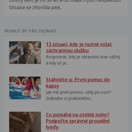
Dobrý den, je mi 58 let a od mládí trpím nespavostí.
Situace se zhoršila ped...
MOHLO BY VÁS ZAJÍMAT
13 situací, kdy je nutné volat
záchrannou službu
Rozpoznat, kdy je zdravotní stav vážný
a kdy už je...
Stáhněte si: První pomoc do
kapsy
Jak mít první pomoc vždy po ruce?
Stáhněte si praktického...
Co pomáhá na oteklé nohy?
Podpořte správné proudění
lymfy