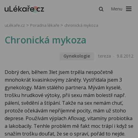
Menu
uLékaře.cz
Poradna lékaře
chronická mykoza
Chronická mykoza
Gynekologie
tereza
9.8.2012
Dobrý den, během 3let jsem trpěla nespočetně
mnohokrát kvasinkovýmy záněty. Vystřídala jsem 3
gynekology. Mám stálého partnera. Mývám kyselé,
trošku hrudkové výtoky, přii sexu mám bolesti! např.
pálení, svědění a štípání. Takže na sex nemám chuť,
protože očekávám nepříjemné pocity, mám už stoho
deprese. Používám výplach Aflovag, vitamíny probiotika
a lakobacily. Tenhle problém mě fakt moc trápí i když se
snažím trošku doufat, že se o spraví, pořád to nejde.