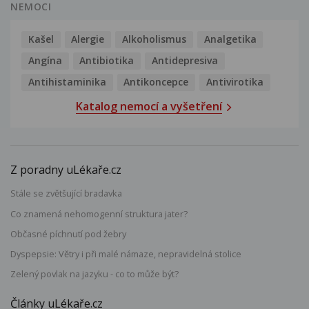
NEMOCI
Kašel
Alergie
Alkoholismus
Analgetika
Angína
Antibiotika
Antidepresiva
Antihistaminika
Antikoncepce
Antivirotika
Katalog nemocí a vyšetření
Z poradny uLékaře.cz
Stále se zvětšující bradavka
Co znamená nehomogenní struktura jater?
Občasné píchnutí pod žebry
Dyspepsie: Větry i při malé námaze, nepravidelná stolice
Zelený povlak na jazyku - co to může být?
Články uLékaře.cz