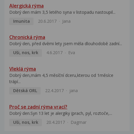
Alergická rýma
Dobrý den mám 3,5 letého syna v listopadu nastoupil...
Imunita
20.6.2017
Jana
Chronická rýma
Dobrý den, před dvěmi lety jsem měla dlouhodobě zadní...
Uši, nos, krk
4.6.2017
Eva
Vleklá rýma
Dobrý den,mám 4,5 měsíční dceru,kterou od 1měsíce
trápí...
Dětská ORL
22.4.2017
jana
Proč se zadní rýma vrací?
Dobrý den.Syn 13 let je alergiky (prach, pyl, roztoče,...
Uši, nos, krk
20.4.2017
Dagmar