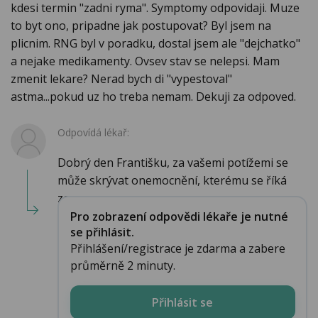
kdesi termin "zadni ryma". Symptomy odpovidaji. Muze
to byt ono, pripadne jak postupovat? Byl jsem na
plicnim. RNG byl v poradku, dostal jsem ale "dejchatko"
a nejake medikamenty. Ovsev stav se nelepsi. Mam
zmenit lekare? Nerad bych di "vypestoval"
astma...pokud uz ho treba nemam. Dekuji za odpoved.
Odpovídá lékař:
Dobrý den Františku, za vašemi potížemi se
může skrývat onemocnění, kterému se říká
za...
Pro zobrazení odpovědi lékaře je nutné
se přihlásit.
Přihlášení/registrace je zdarma a zabere
průměrně 2 minuty.
Přihlásit se