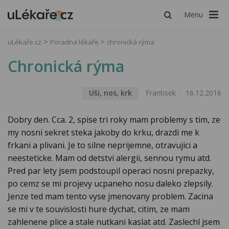
Menu
uLékaře.cz
Poradna lékaře
chronická rýma
Chronická rýma
Uši, nos, krk
Frantisek
16.12.2016
Dobry den. Cca. 2, spise tri roky mam problemy s tim, ze
my nosni sekret steka jakoby do krku, drazdi me k
frkani a plivani. Je to silne neprijemne, otravujici a
neesteticke. Mam od detstvi alergii, sennou rymu atd.
Pred par lety jsem podstoupil operaci nosni prepazky,
po cemz se mi projevy ucpaneho nosu daleko zlepsily.
Jenze ted mam tento vyse jmenovany problem. Zacina
se mi v te souvislosti hure dychat, citim, ze mam
zahlenene plice a stale nutkani kaslat atd. Zaslechl jsem