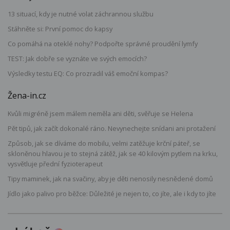
13 situací, kdy je nutné volat záchrannou službu
Stáhněte si: První pomoc do kapsy
Co pomáhá na oteklé nohy? Podpořte správné proudění lymfy
TEST: Jak dobře se vyznáte ve svých emocích?
Výsledky testu EQ: Co prozradil váš emoční kompas?
Žena-in.cz
Kvůli migréně jsem málem neměla ani děti, svěřuje se Helena
Pět tipů, jak začít dokonalé ráno. Nevynechejte snídani ani protažení
Způsob, jak se díváme do mobilu, velmi zatěžuje krční páteř, se
skloněnou hlavou je to stejná zátěž, jak se 40 kilovým pytlem na krku,
vysvětluje přední fyzioterapeut
Tipy maminek, jak na svačiny, aby je děti nenosily nesnědené domů
Jídlo jako palivo pro běžce: Důležité je nejen to, co jíte, ale i kdy to jíte