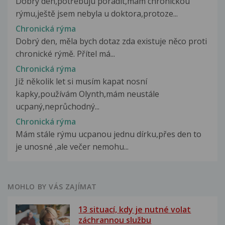
Dobrý den,potřebuju poradit,mám chronickou
rýmu,ještě jsem nebyla u doktora,protoze...
Chronická rýma
Dobrý den, měla bych dotaz zda existuje něco proti
chronické rýmě. Přítel má...
Chronická rýma
Již několik let si musím kapat nosní
kapky,používám Olynth,mám neustále
ucpaný,neprůchodný...
Chronická rýma
Mám stále rýmu ucpanou jednu dírku,přes den to
je unosné ,ale večer nemohu...
MOHLO BY VÁS ZAJÍMAT
13 situací, kdy je nutné volat
záchrannou službu