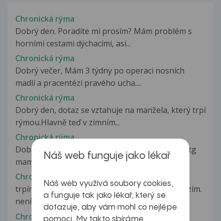
Chronická rýma
Dobrý den. Poradíte mi prosím? Mám problém s
horními cestami dýchacími, asi...
Chronická rýma
Dobrý večer, Mám 3 týdny po operaci nosních
madlí a pracentézi pravého ucha....
Chronická rýma
Dobrý den, dotaz se vztahuje na manžela, který trpí
rýmou.Hlavně teď v zimním...
Chronická rýma
Dobrý den chtěl bych objasnit správu z orl po rtg
Náš web funguje jako lékař
mam ve zprávě napsáno zavoj...
Chronická rýma
Náš web využívá soubory cookies,
trpím celoročně s rýmou. vráží se mi do oční, slzím.
a funguje tak jako lékař, který se
není spojená s nachlazením....
dotazuje, aby vám mohl co nejlépe
Chronická rýma
pomoci. My takto sbíráme