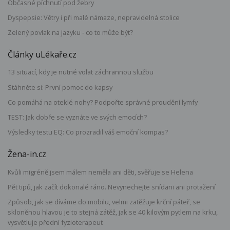
Občasné píchnutí pod žebry
Dyspepsie: Větry i při malé námaze, nepravidelná stolice
Zelený povlak na jazyku - co to může být?
Články uLékaře.cz
13 situací, kdy je nutné volat záchrannou službu
Stáhněte si: První pomoc do kapsy
Co pomáhá na oteklé nohy? Podpořte správné proudění lymfy
TEST: Jak dobře se vyznáte ve svých emocích?
Výsledky testu EQ: Co prozradil váš emoční kompas?
Žena-in.cz
Kvůli migréně jsem málem neměla ani děti, svěřuje se Helena
Pět tipů, jak začít dokonalé ráno. Nevynechejte snídani ani protažení
Způsob, jak se díváme do mobilu, velmi zatěžuje krční páteř, se
skloněnou hlavou je to stejná zátěž, jak se 40 kilovým pytlem na krku,
vysvětluje přední fyzioterapeut