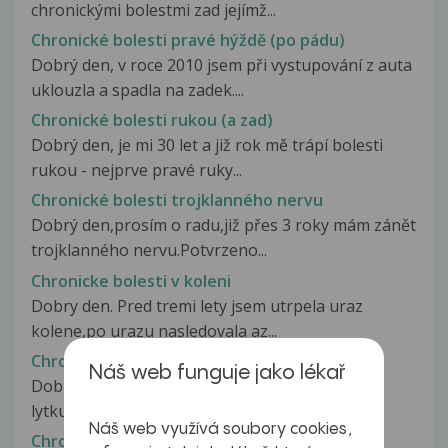
chronickými bolestmi zad jejímž...
Chronické bolesti pravé hýždě (po pádu)
Dobrý den, v roce 2010 jsem při vystupování z auta
uklouzla a spadla na zadek....
Chronické bolesti rukou (a zad)
Dobrý den, je mi 30 let a již rok mě trápí bolesti
rukou - nejprve pravé ruky...
Chronické bolesti trojklanného nervu
Dobrý den,prosím o radu,již přes 3 roky mám zánět
trojklanného nervu.Potvrzeno...
Chronicke bolesti v koleni
Dobry den. Pred tremi lety jsem utrpela uraz
kolene,po urazu nasledovala az...
Chronicke bolesti v P lytku
Náš web funguje jako lékař
Dobry den, mam temer stale mirne bolesti v P
lytku, ktere me zacinaji obtezovat...
Náš web využívá soubory cookies,
Chronické bolesti v podbřišku