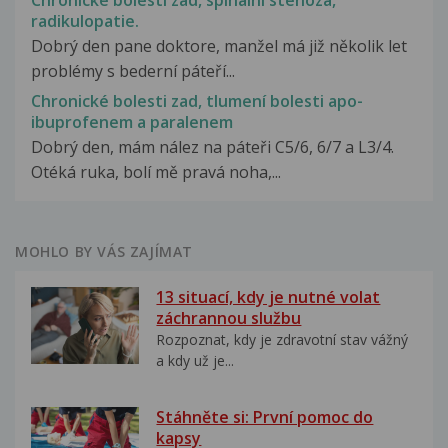
Chronické bolesti zad, spinální stenóza,
radikulopatie.
Dobrý den pane doktore, manžel má již několik let
problémy s bederní páteří...
Chronické bolesti zad, tlumení bolesti apo-
ibuprofenem a paralenem
Dobrý den, mám nález na páteři C5/6, 6/7 a L3/4.
Otéká ruka, bolí mě pravá noha,...
MOHLO BY VÁS ZAJÍMAT
13 situací, kdy je nutné volat
záchrannou službu
Rozpoznat, kdy je zdravotní stav vážný
a kdy už je...
Stáhněte si: První pomoc do
kapsy