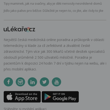
Tipy maminek, jak na svačiny, aby je děti nenosily nesnědené domů
Jídlo jako palivo pro běžce: Důležité je nejen to, co jíte, ale i kdy to jíte
Největší česká medicínská online poradna a průkopník v oblasti
telemedicíny si klade za cíl zefektivnit a zkvalitnit české
zdravotnictví. Tým více jak 300 lékařů včetně desítek specialistů
obslouží průměrně 2 500 uživatelů měsíčně. Poradna je
pacientům k dispozici 24 hodin 7 dní v týdnu nejen na webu, ale i
přes mobilní aplikaci.
Stáhněte si mobilní aplikaci