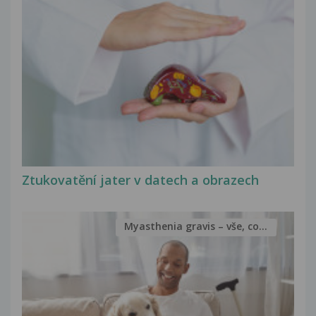
Ztukovatění jater v datech a obrazech
Myasthenia gravis – vše, co...