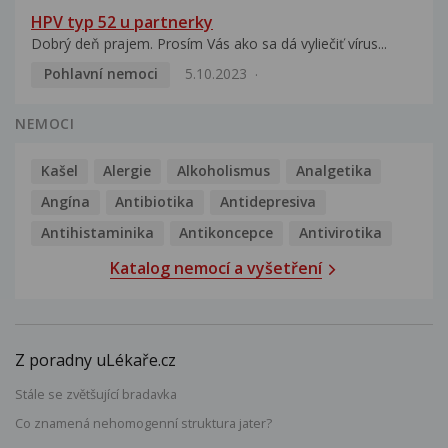
HPV typ 52 u partnerky
Dobrý deň prajem. Prosím Vás ako sa dá vyliečiť vírus...
Pohlavní nemoci
5.10.2023
NEMOCI
Kašel
Alergie
Alkoholismus
Analgetika
Angína
Antibiotika
Antidepresiva
Antihistaminika
Antikoncepce
Antivirotika
Katalog nemocí a vyšetření
Z poradny uLékaře.cz
Stále se zvětšující bradavka
Co znamená nehomogenní struktura jater?