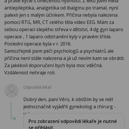
a pravé kyčle s omezenou hybností. Z léků jsem měla
antiepileptika, analgetika od ibalginu po tramal, nyní
palexii jen s malým účinkem. Příčina nebyla nalezena
pomocí RTG, MR, CT celého těla video EEG. Mám za
sebou operaci slepého střeva v dětství, 4 dg gyn laparo
operace , 1 laparo odstranění kyly v pravém třísle.
Poslední operace byla v r. 2016.
Samozřejmě jsem péči psychologů a psychiatrů ale
příčina není stále nalezena a já už nevím kam se obrátit.
Za jakékoli doporučení bych byla moc vděčná.
Vzdálenost nehraje roli.
Odpovídá lékař:
Dobrý den, paní Věro, k obtížím by se měl
jednoznačně vyjádřit gynekolog a chirurg -
vylo...
Pro zobrazení odpovědi lékaře je nutné
se přihlásit.