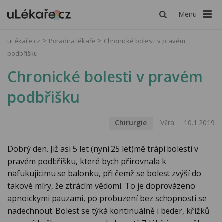
Menu
uLékaře.cz
Poradna lékaře
Chronické bolesti v pravém
podbřišku
Chronické bolesti v pravém
podbřišku
Chirurgie
Věra
10.1.2019
Dobrý den. Již asi 5 let (nyni 25 let)mě trápí bolesti v
pravém podbřišku, které bych přirovnala k
nafukujicimu se balonku, při čemž se bolest zvýší do
takové míry, že ztrácím vědomí. To je doprovázeno
apnoickymi pauzami, po probuzení bez schopnosti se
nadechnout. Bolest se týká kontinuálně i beder, křížků