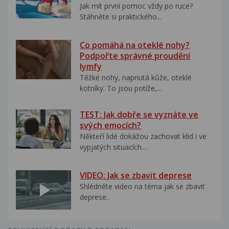
Jak mít první pomoc vždy po ruce?
Stáhněte si praktického...
Co pomáhá na oteklé nohy?
Podpořte správné proudění
lymfy
Těžké nohy, napnutá kůže, oteklé
kotníky. To jsou potíže,...
TEST: Jak dobře se vyznáte ve
svých emocích?
Někteří lidé dokážou zachovat klid i ve
vypjatých situacích....
VIDEO: Jak se zbavit deprese
Shlédněte video na téma jak se zbavit
deprese..