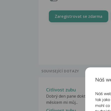
Zaregistrovat se zdarma
SOUVISEJÍCÍ DOTAZY
Náš we
Citlivost zubu
Náš web
Dobrý den pane doktore, před zhr
tak jako
měsícem mi můj...
mohl co
Citlivost zubu