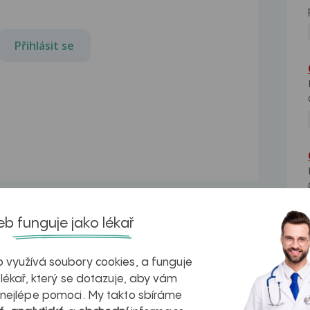
Přihlásit se
b funguje jako lékař
Citlivost zubu po kazu
 využívá soubory cookies, a funguje
uba
Dobrý den, v pátek jsem byla u
 lékař, který se dotazuje, aby vám
zubaře, protože jsem...
 nejlépe pomoci. My takto sbíráme
Citlivost zubu