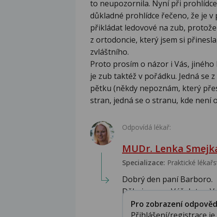
to neupozornila. Nyní při prohlídce
důkladné prohlídce řečeno, že je v 
přikládat ledovové na zub, protože 
z ortodoncie, který jsem si přinesl
zvláštního.
Proto prosím o názor i Vás, jiného l
je zub taktéž v pořádku. Jedná se 
pětku (někdy nepoznám, který přesn
stran, jedná se o stranu, kde není
Odpovídá lékař:
MUDr. Lenka Smejk
Specializace:
Praktické lékařs
Dobrý den paní Barboro.
Děkujeme za Váš dotaz. Vzh
Pro zobrazení odpovědi 
Přihlášení/registrace j