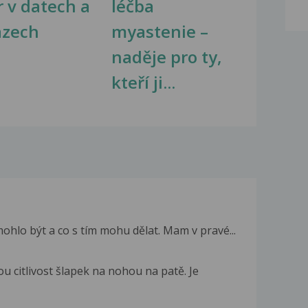
r v datech a
léčba
azech
myastenie –
naděje pro ty,
kteří ji...
ohlo být a co s tím mohu dělat. Mam v pravé...
u citlivost šlapek na nohou na patě. Je