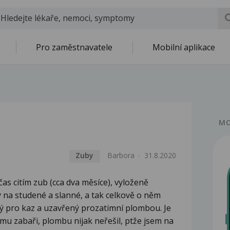
Pro zaměstnavatele
Mobilní aplikace
MO
Zuby
Barbora
31.8.2020
čas citím zub (cca dva měsíce), vyloženě
ý na studené a slanné, a tak celkově o něm
ný pro kaz a uzavřený prozatimní plombou. Je
ému zabaři, plombu nijak neřešil, ptže jsem na