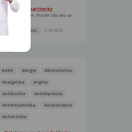
HPV typ 52 u partnerky
Dobrý deň prajem. Prosím Vás ako sa
dá vyliečiť vírus...
Pohlavní nemoci
5.10.2023
MOCI
Kašel
Alergie
Alkoholismus
Analgetika
Angína
Antibiotika
Antidepresiva
Antihistaminika
Antikoncepce
Antivirotika