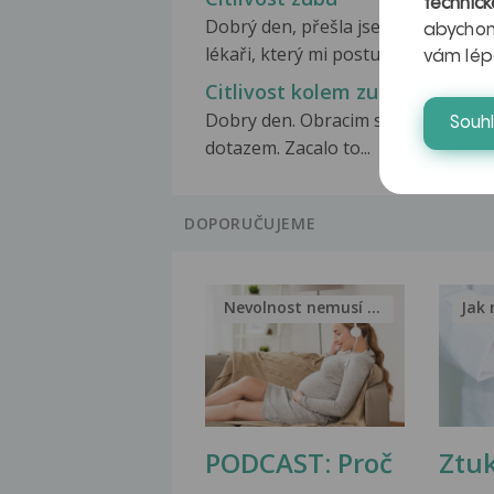
technick
Dobrý den, přešla jsem k novému
abychom
lékaři, který mi postupně...
vám lép
Citlivost kolem zubu
Dobry den. Obracim se na Vas s
Souh
dotazem. Zacalo to...
DOPORUČUJEME
Nevolnost nemusí být nutnou...
Jak 
PODCAST: Proč
Ztu