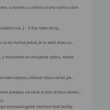
m, u kotniku z vnitrni strany nohou citim
oslední cca. 2 - 3 dny mám divný,...
 co se možná jedná. Je to delší dobu co...
it, s manželem se věnujeme zpěvu, máme
d mám stejnou citlivost obou varlat jak...
stem poklepu na varle a cítím lehkou bolest,...
bu
pil stomatologické ošetření levé šestky