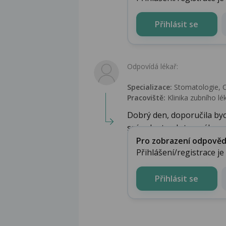
Přihlásit se
Odpovídá lékař:
Specializace:
Stomatologie‎, 
Pracoviště:
Klinika zubního l
Dobrý den, doporučila byc
snímek - tzv. Intraoráln...
Pro zobrazení odpovědi 
Přihlášení/registrace j
Přihlásit se