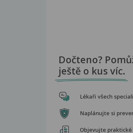
Dočteno? Pomů
ještě o kus víc.
Lékaři všech special
Naplánujte si preve
Objevujte praktické 