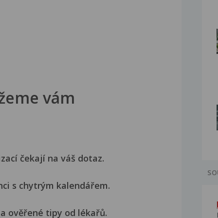
žeme vám
izací čekají na váš dotaz.
SO
nci s chytrým kalendářem.
a ověřené tipy od lékařů.