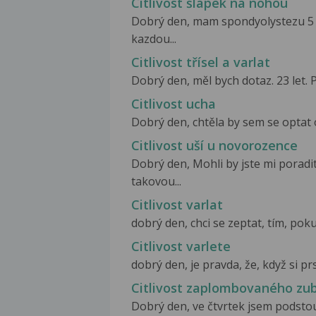
Citlivost šlapek na nohou
Dobrý den, mam spondyolystezu 5 m
kazdou...
Citlivost třísel a varlat
Dobrý den, měl bych dotaz. 23 let. P
Citlivost ucha
Dobrý den, chtěla by sem se optat o
Citlivost uší u novorozence
Dobrý den, Mohli by jste mi porad
takovou...
Citlivost varlat
dobrý den, chci se zeptat, tím, poku
Citlivost varlete
dobrý den, je pravda, že, když si pr
Citlivost zaplombovaného zu
Dobrý den, ve čtvrtek jsem podstou