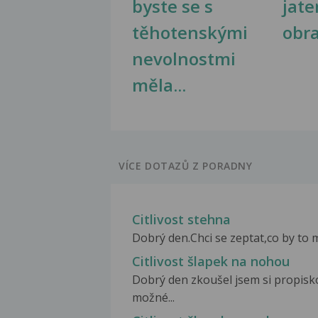
byste se s
jate
těhotenskými
obr
nevolnostmi
měla...
VÍCE DOTAZŮ Z PORADNY
Citlivost stehna
Dobrý den.Chci se zeptat,co by to m
Citlivost šlapek na nohou
Dobrý den zkoušel jsem si propisko
možné...