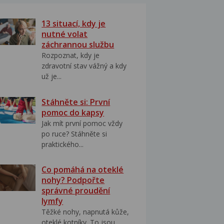
13 situací, kdy je
nutné volat
záchrannou službu
Rozpoznat, kdy je
zdravotní stav vážný a kdy
už je...
Stáhněte si: První
pomoc do kapsy
Jak mít první pomoc vždy
po ruce? Stáhněte si
praktického...
Co pomáhá na oteklé
nohy? Podpořte
správné proudění
lymfy
Těžké nohy, napnutá kůže,
oteklé kotníky. To jsou