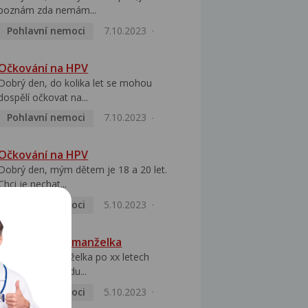
poznám zda nemám...
Pohlavní nemoci
7.10.2023
Očkování na HPV
Dobrý den, do kolika let se mohou
dospělí očkovat na...
Pohlavní nemoci
7.10.2023
Očkování na HPV
Dobrý den, mým dětem je 18 a 20 let.
Chci je nechat...
Pohlavní nemoci
5.10.2023
HPV pozitivní manželka
Dobrý den, manželka po xx letech
přivezla z Východu...
Pohlavní nemoci
5.10.2023