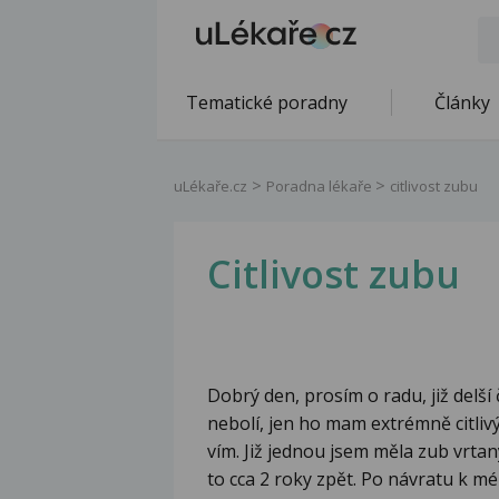
Tematické poradny
Články
uLékaře.cz
Poradna lékaře
citlivost zubu
Citlivost zubu
Dobrý den, prosím o radu, již delší 
nebolí, jen ho mam extrémně citliv
vím. Již jednou jsem měla zub vrta
to cca 2 roky zpět. Po návratu k m