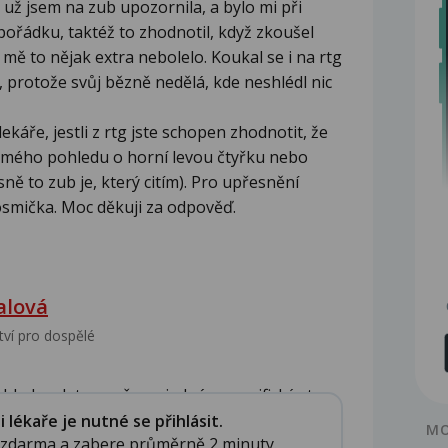
 už jsem na zub upozornila, a bylo mi při
pořádku, taktéž to zhodnotil, když zkoušel
mě to nějak extra nebolelo. Koukal se i na rtg
a, protože svůj bězně nedělá, kde neshlédl nic
ekáře, jestli z rtg jste schopen zhodnotit, že
z mého pohledu o horní levou čtyřku nebo
ě to zub je, který citím). Pro upřesnění
 osmička. Moc děkuji za odpověď.
alová
tví pro dospělé
ledem k tomu, že se jedná o specifický st...
lékaře je nutné se přihlásit.
MO
e zdarma a zabere průměrně 2 minuty.