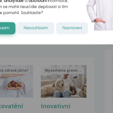
é
,
analytické
a
obchodní
informace,
Dobry den, v utery vecer jsem byl na
 se mohli neustále zlepšovat a tím
pohotovosti v...
e pomohli. Souhlasíte?
Citlivost zubu
Dobrý den, včera mi byly nasazeny
lasím
Nesouhlasím
Nastavení
zubní korunky. Z...
NE
na zdravá játra?
Myasthenia gravis – vše, co...
kovatění
Inovativní