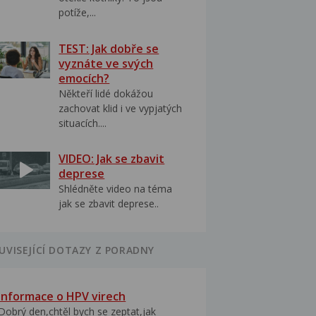
potíže,...
TEST: Jak dobře se
vyznáte ve svých
emocích?
Někteří lidé dokážou
zachovat klid i ve vypjatých
situacích....
VIDEO: Jak se zbavit
deprese
Shlédněte video na téma
jak se zbavit deprese..
UVISEJÍCÍ DOTAZY Z PORADNY
Informace o HPV virech
Dobrý den,chtěl bych se zeptat,jak