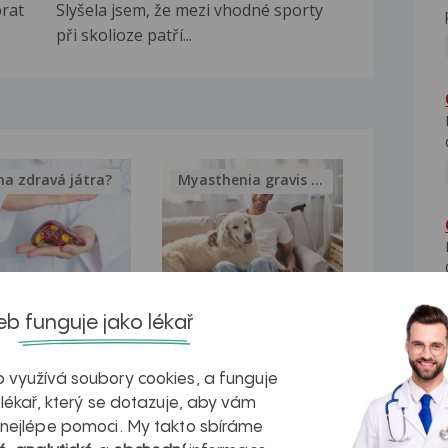
brat
Slyšela jsem, že mezi vhodné sporty
při skolioze patří...
na zdravá játra?
Myasthenia gravis – vše, co...
kovatění
Inovativní
b funguje jako lékař
r v datech a
léčba
 využívá soubory cookies, a funguje
azech
myastenie –
 lékař, který se dotazuje, aby vám
naděje pro ty,
 nejlépe pomoci. My takto sbíráme