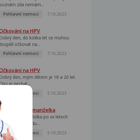
poznám zda nemám...
Pohlavní nemoci
7.10.2023
Očkování na HPV
Dobrý den, do kolika let se mohou
dospělí očkovat na...
Pohlavní nemoci
7.10.2023
Očkování na HPV
Dobrý den, mým dětem je 18 a 20 let.
Chci je nechat...
Pohlavní nemoci
5.10.2023
HPV pozitivní manželka
Dobrý den, manželka po xx letech
přivezla z Východu...
Pohlavní nemoci
5.10.2023