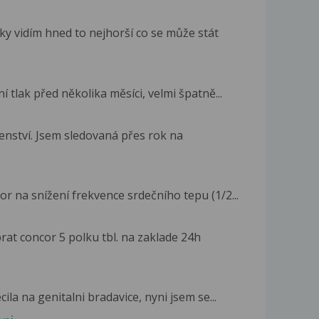
y vidím hned to nejhorší co se může stát
í tlak před několika měsíci, velmi špatně...
enství. Jsem sledovaná přes rok na
r na snížení frekvence srdečního tepu (1/2...
rat concor 5 polku tbl. na zaklade 24h
la na genitalni bradavice, nyni jsem se...