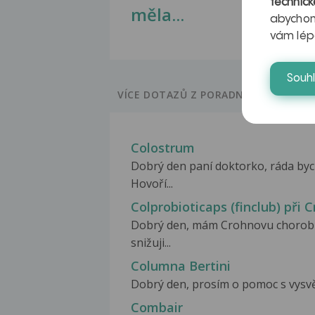
technick
měla...
abychom
vám lép
Souh
VÍCE DOTAZŮ Z PORADNY
Colostrum
Dobrý den paní doktorko, ráda byc
Hovoří...
Colprobioticaps (finclub) při
Dobrý den, mám Crohnovu chorobu 
snižuji...
Columna Bertini
Dobrý den, prosím o pomoc s vysvětl
Combair