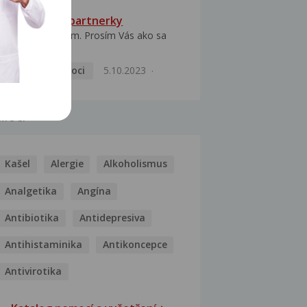
HPV typ 52 u partnerky
Dobrý deň prajem. Prosím Vás ako sa
dá vyliečiť vírus...
Pohlavní nemoci
5.10.2023
MOCI
Kašel
Alergie
Alkoholismus
Analgetika
Angína
Antibiotika
Antidepresiva
Antihistaminika
Antikoncepce
Antivirotika