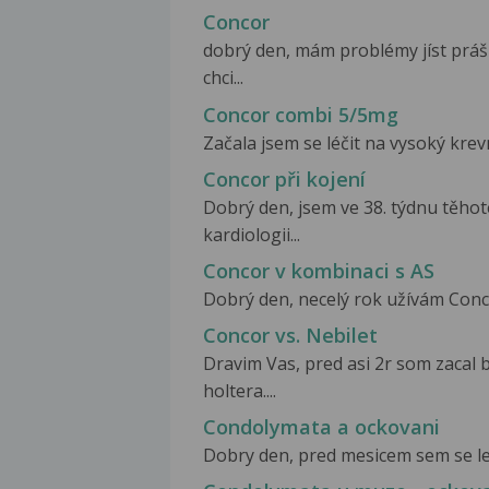
Concor
dobrý den, mám problémy jíst prášk
chci...
Concor combi 5/5mg
Začala jsem se léčit na vysoký krevn
Concor při kojení
Dobrý den, jsem ve 38. týdnu těhot
kardiologii...
Concor v kombinaci s AS
Dobrý den, necelý rok užívám Conco
Concor vs. Nebilet
Dravim Vas, pred asi 2r som zacal b
holtera....
Condolymata a ockovani
Dobry den, pred mesicem sem se leci