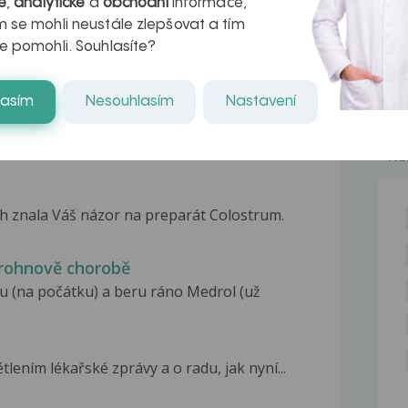
é
,
analytické
a
obchodní
informace,
kteří ji...
 se mohli neustále zlepšovat a tím
e pomohli. Souhlasíte?
lasím
Nesouhlasím
Nastavení
NE
h znala Váš názor na preparát Colostrum.
 Crohnově chorobě
(na počátku) a beru ráno Medrol (už
ením lékařské zprávy a o radu, jak nyní...