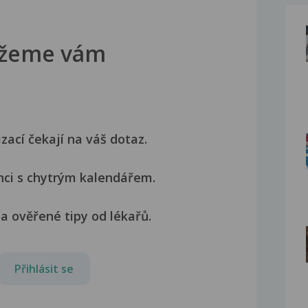
žeme vám
izací čekají na váš dotaz.
nci s chytrým kalendářem.
a ověřené tipy od lékařů.
Přihlásit se