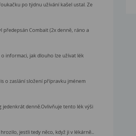
oukačku po týdnu užívání kašel ustal. Ze
yl předepsán Combait (2x denně, ráno a
o informaci, jak dlouho lze užívat lék
is o zaslání složení přípravku jménem
edenkrát denně.Ovlivňuje tento lék výši
ozilo, jestli tedy něco, když ji v lékárně...