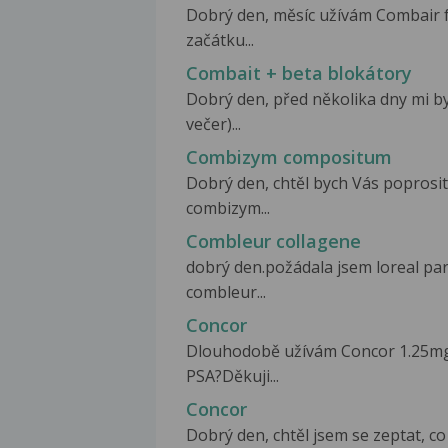
Dobrý den, měsíc užívám Combair f
začátku...
Combait + beta blokátory
Dobrý den, před několika dny mi b
večer)...
Combizym compositum
Dobrý den, chtěl bych Vás poprosit 
combizym...
Combleur collagene
dobrý den.požádala jsem loreal par
combleur...
Concor
Dlouhodobě užívám Concor 1.25mg j
PSA?Děkuji...
Concor
Dobrý den, chtěl jsem se zeptat, co hr