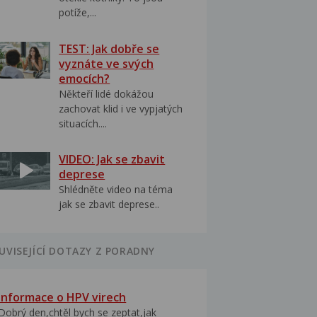
potíže,...
TEST: Jak dobře se
vyznáte ve svých
emocích?
Někteří lidé dokážou
zachovat klid i ve vypjatých
situacích....
VIDEO: Jak se zbavit
deprese
Shlédněte video na téma
jak se zbavit deprese..
UVISEJÍCÍ DOTAZY Z PORADNY
Informace o HPV virech
Dobrý den,chtěl bych se zeptat,jak