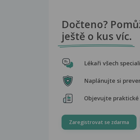
Dočteno? Pomů
ještě o kus víc.
Lékaři všech special
Naplánujte si preve
Objevujte praktické 
Zaregistrovat se zdarma