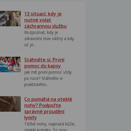
13 situací, kdy je
nutné volat
záchrannou službu
Rozpoznat, kdy je
zdravotní stav vážný a kdy
už je...
Stáhněte si: První
pomoc do kapsy
Jak mít první pomoc vždy
po ruce? Stáhněte si
praktického...
Co pomáhá na oteklé
nohy? Podpořte
správné proudění
lymfy
Těžké nohy, napnutá kůže,
oteklé kotníky. To jsou