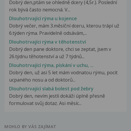
Dobrý den,ptám se ohledně dcery (4,5r.). Poslední
rok bývá často nemocná. V...
Dlouhotrvající rýma u kojence
Dobrý večer, mám 3.měsíční dceru, kterou trápí už
6.týden rýma. Pravidelně odsávám,...
Dlouhotrvajíci rýma v těhotenství
Dobrý den pane doktore, chci se zeptat, jsem v
26.týdnu těhotenství a už 7 týdnů...
Dlouhotrvající rýma, pískání v uchu, ...
Dobrý den, už asi 5 let mám vodnatou rýmu, pocit
ucpaného nosu a od doktorů...
Dlouhotrvající slabá bolest pod žebry
Dobrý den, nevím jestli dokáži úplně přesně
formulovat svůj dotaz. Asi měsíc...
MOHLO BY VÁS ZAJÍMAT