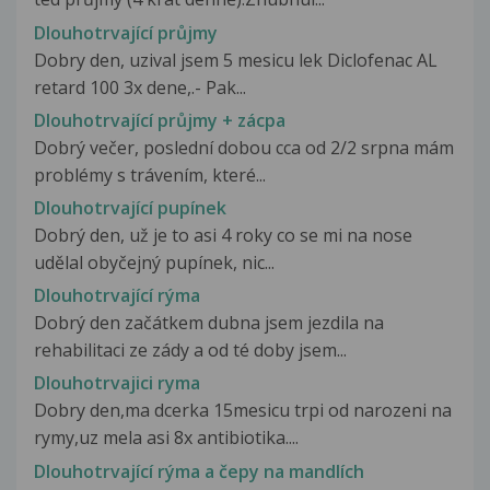
Dlouhotrvající průjmy
Dobry den, uzival jsem 5 mesicu lek Diclofenac AL
retard 100 3x dene,.- Pak...
Dlouhotrvající průjmy + zácpa
Dobrý večer, poslední dobou cca od 2/2 srpna mám
problémy s trávením, které...
Dlouhotrvající pupínek
Dobrý den, už je to asi 4 roky co se mi na nose
udělal obyčejný pupínek, nic...
Dlouhotrvající rýma
Dobrý den začátkem dubna jsem jezdila na
rehabilitaci ze zády a od té doby jsem...
Dlouhotrvajici ryma
Dobry den,ma dcerka 15mesicu trpi od narozeni na
rymy,uz mela asi 8x antibiotika....
Dlouhotrvající rýma a čepy na mandlích