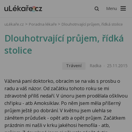
Menu
uLékaře.cz
Poradna lékaře
Dlouhotrvající průjem, řídká stolice
Dlouhotrvající průjem, řídká
stolice
Trávení
Radka
25.11.2015
Vážená paní doktorko, obracím se na vás s prosbu o
radu a váš názor. Od začátku tohoto roku se mi
zdravotně příliš nedaří. V únoru jsem prodělala ošklivou
chřipku - atb Amoksiklav. Po něm jsem měla příšerný
průjem ještě po dobrání. V květnu jsem ulehla se
zánětem průdušek - opět atb a opět průjem. Začátkem
prázdnin mi našli v krku jakéhosi hemofila - atb,