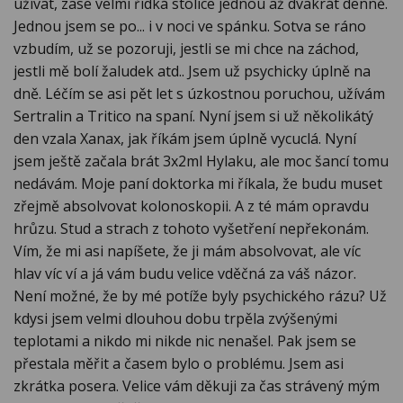
užívat, zase velmi řídká stolice jednou až dvakrát denně.
Jednou jsem se po... i v noci ve spánku. Sotva se ráno
vzbudím, už se pozoruji, jestli se mi chce na záchod,
jestli mě bolí žaludek atd.. Jsem už psychicky úplně na
dně. Léčím se asi pět let s úzkostnou poruchou, užívám
Sertralin a Tritico na spaní. Nyní jsem si už několikátý
den vzala Xanax, jak říkám jsem úplně vycuclá. Nyní
jsem ještě začala brát 3x2ml Hylaku, ale moc šancí tomu
nedávám. Moje paní doktorka mi říkala, že budu muset
zřejmě absolvovat kolonoskopii. A z té mám opravdu
hrůzu. Stud a strach z tohoto vyšetření nepřekonám.
Vím, že mi asi napíšete, že ji mám absolvovat, ale víc
hlav víc ví a já vám budu velice vděčná za váš názor.
Není možné, že by mé potíže byly psychického rázu? Už
kdysi jsem velmi dlouhou dobu trpěla zvýšenými
teplotami a nikdo mi nikde nic nenašel. Pak jsem se
přestala měřit a časem bylo o problému. Jsem asi
zkrátka posera. Velice vám děkuji za čas strávený mým