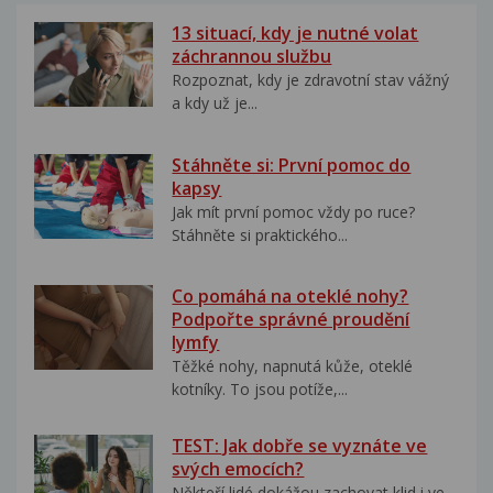
13 situací, kdy je nutné volat
záchrannou službu
Rozpoznat, kdy je zdravotní stav vážný
a kdy už je...
Stáhněte si: První pomoc do
kapsy
Jak mít první pomoc vždy po ruce?
Stáhněte si praktického...
Co pomáhá na oteklé nohy?
Podpořte správné proudění
lymfy
Těžké nohy, napnutá kůže, oteklé
kotníky. To jsou potíže,...
TEST: Jak dobře se vyznáte ve
svých emocích?
Někteří lidé dokážou zachovat klid i ve