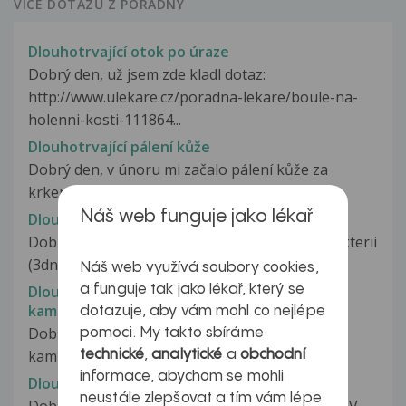
VÍCE DOTAZŮ Z PORADNY
Dlouhotrvající otok po úraze
Dobrý den, už jsem zde kladl dotaz:
http://www.ulekare.cz/poradna-lekare/boule-na-
holenni-kosti-111864...
Dlouhotrvající pálení kůže
Dobrý den, v únoru mi začalo pálení kůže za
krkem, postupovalo do oblasti...
Náš web funguje jako lékař
Dlouhotrvající potíže
Dobrý den, před 5 týdny jsem měla kampylobakterii
(3dny v nemocnici... propuštěna...
Náš web využívá soubory cookies,
a funguje tak jako lékař, který se
Dlouhotrvající potíže po prodělané
kampylobakterióze
dotazuje, aby vám mohl co nejlépe
Dobrý večer, v srpnu 2012 jsem prodělala
pomoci. My takto sbíráme
kampylobakteriozu, asi 10 dní průjem,...
technické
,
analytické
a
obchodní
informace, abychom se mohli
Dlouhotrvající problem s kolenem
neustále zlepšovat a tím vám lépe