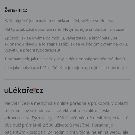
Žena-in.cz
Kvůli migréně jsem málem neměla ani děti, svěřuje se Helena
Pět tipů, jak začít dokonalé ráno. Nevynechejte snídani ani protažení
Způsob, jak se díváme do mobilu, velmi zatěžuje krční páteř, se
skloněnou hlavou je to stejná zátěž, jak se 40 kilovým pytlem na krku,
vysvětluje přední fyzioterapeut
Tipy maminek, jak na svačiny, aby je děti nenosily nesnědené domů
Jídlo jako palivo pro běžce: Důležité je nejen to, co jíte, ale i kdy to jíte
Největší česká medicínská online poradna a průkopník v oblasti
telemedicíny si klade za cíl zefektivnit a zkvalitnit české
zdravotnictví. Tým více jak 300 lékařů včetně desítek specialistů
obslouží průměrně 2 500 uživatelů měsíčně. Poradna je
pacientům k dispozici 24 hodin 7 dní v týdnu nejen na webu, ale i