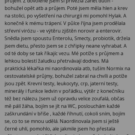
průjem. Z dovolené jsem si přivezla zánět dutin -
bohužel opět atb a průjem. Poté jsem měla hlen a krev
na stolici, po vyšetření na chirurgii mi pomohl Hylak. A
konečně k mému trápení. V půlce října jsem prodělala
střevní virózu - ve výtěru zjištěn norovir a enterovir.
Snědla jsem spoustu Enterolu, Smecty, probiotik, držela
jsem dietu, přesto jsem se z chřipky neane vyhrabat. A
od té doby se tak říkajíc vezu. Mé potíže s průjmem a
lehkou bolestí žaludku přetrvávají dodnes. Má
praktická lékařka mi naordinovala atb, tuším Normix na
cestovatelské průjmy, bohužel zabral na chvíli a potíže
jsou zpět. Krevní testy, leukocyty, crp, jaterní testy,
minerály i funkce ledvin v pořádku, výtěr z konečníku
též bez nálezu. Jsem už opravdu velice zoufalá, občas
mě pálí žáha, bojím se jít na WC, poslouchám každé
zaškrundání v břiše , každé říhnutí, cokoli sním, bojím
se, co to se mnou udělá. Naordinovala jsem si ještě
černé uhlí, pomohlo, ale jakmile jsem ho přestala