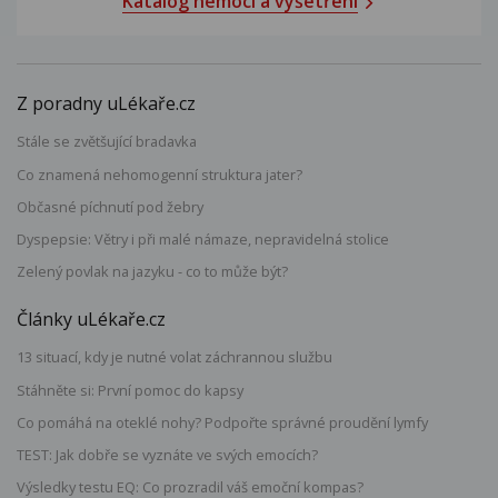
Katalog nemocí a vyšetření
Z poradny uLékaře.cz
Stále se zvětšující bradavka
Co znamená nehomogenní struktura jater?
Občasné píchnutí pod žebry
Dyspepsie: Větry i při malé námaze, nepravidelná stolice
Zelený povlak na jazyku - co to může být?
Články uLékaře.cz
13 situací, kdy je nutné volat záchrannou službu
Stáhněte si: První pomoc do kapsy
Co pomáhá na oteklé nohy? Podpořte správné proudění lymfy
TEST: Jak dobře se vyznáte ve svých emocích?
Výsledky testu EQ: Co prozradil váš emoční kompas?