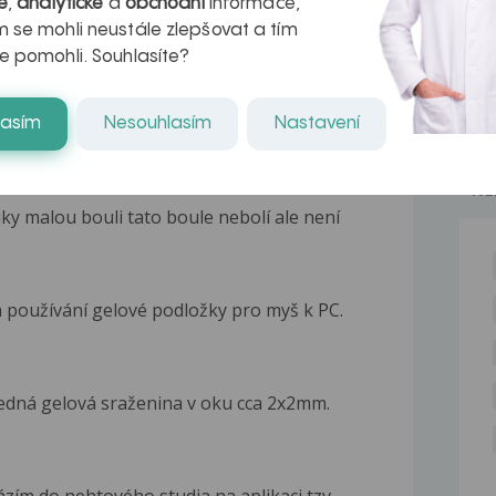
é
,
analytické
a
obchodní
informace,
 se mohli neustále zlepšovat a tím
e pomohli. Souhlasíte?
lasím
Nesouhlasím
Nastavení
 Geloren Ha. Mela velké bolesti páteře a...
NE
y malou bouli tato boule nebolí ale není
 používání gelové podložky pro myš k PC.
ledná gelová sraženina v oku cca 2x2mm.