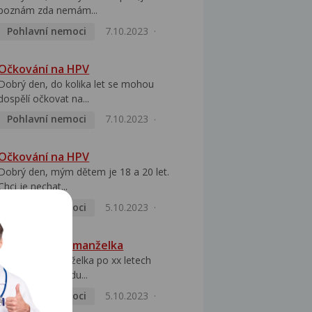
poznám zda nemám...
Pohlavní nemoci
7.10.2023
Očkování na HPV
Dobrý den, do kolika let se mohou
dospělí očkovat na...
Pohlavní nemoci
7.10.2023
Očkování na HPV
Dobrý den, mým dětem je 18 a 20 let.
Chci je nechat...
Pohlavní nemoci
5.10.2023
HPV pozitivní manželka
Dobrý den, manželka po xx letech
přivezla z Východu...
Pohlavní nemoci
5.10.2023