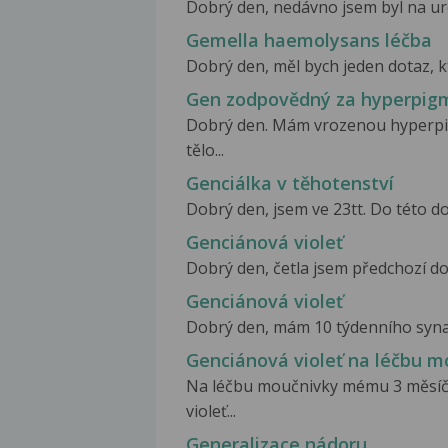
Dobrý den, nedávno jsem byl na urol
Gemella haemolysans léčba
Dobrý den, měl bych jeden dotaz, kt
Gen zodpovědný za hyperpig
Dobrý den. Mám vrozenou hyperpig
tělo...
Genciálka v těhotenství
Dobrý den, jsem ve 23tt. Do této do
Genciánová violeť
Dobrý den, četla jsem předchozí dot
Genciánová violeť
Dobrý den, mám 10 týdenního syna a
Genciánová violeť na léčbu m
Na léčbu moučnivky mému 3 měsíč
violeť...
Generalizace nádoru