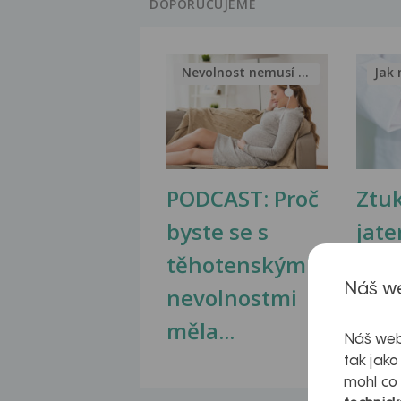
DOPORUČUJEME
Nevolnost nemusí být nutnou...
Jak 
PODCAST: Proč
Ztu
byste se s
jate
těhotenskými
obr
Náš we
nevolnostmi
měla...
Náš web
tak jako
mohl co