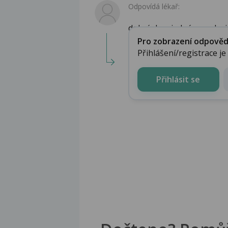
Odpovídá lékař:
dobrý den, jedná se o desi
Pro zobrazení odpovědi 
Přihlášení/registrace j
Přihlásit se