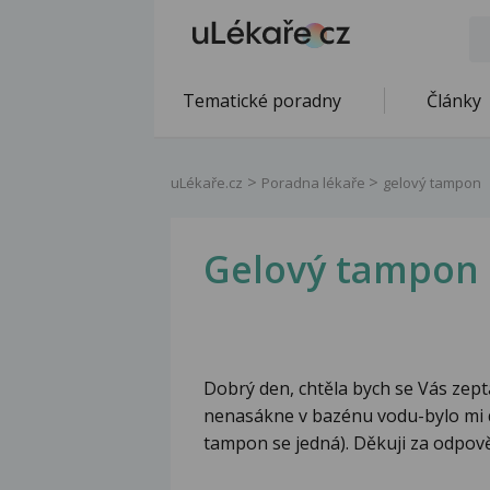
Tematické poradny
Články
uLékaře.cz
Poradna lékaře
gelový tampon
Gelový tampon
Dobrý den, chtěla bych se Vás zept
nenasákne v bazénu vodu-bylo mi 
tampon se jedná). Děkuji za odpov