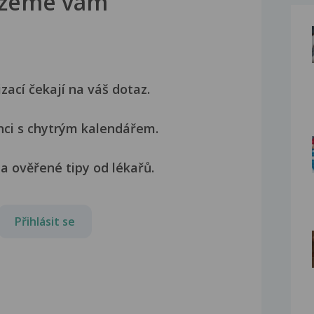
žeme vám
izací čekají na váš dotaz.
nci s chytrým kalendářem.
a ověřené tipy od lékařů.
Přihlásit se