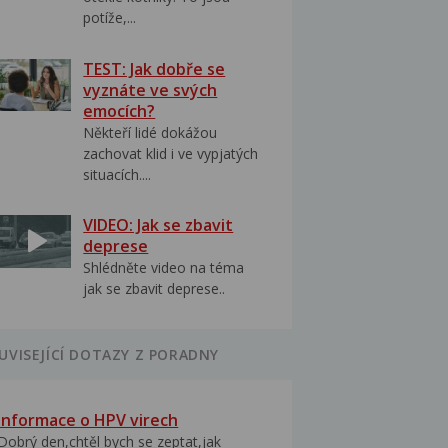
potíže,...
TEST: Jak dobře se
vyznáte ve svých
emocích?
Někteří lidé dokážou
zachovat klid i ve vypjatých
situacích....
VIDEO: Jak se zbavit
deprese
Shlédněte video na téma
jak se zbavit deprese..
UVISEJÍCÍ DOTAZY Z PORADNY
Informace o HPV virech
Dobrý den,chtěl bych se zeptat,jak