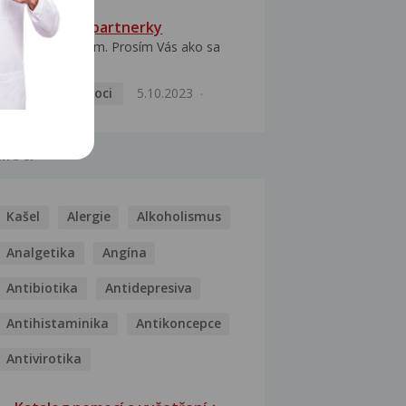
HPV typ 52 u partnerky
Dobrý deň prajem. Prosím Vás ako sa
dá vyliečiť vírus...
Pohlavní nemoci
5.10.2023
MOCI
Kašel
Alergie
Alkoholismus
Analgetika
Angína
Antibiotika
Antidepresiva
Antihistaminika
Antikoncepce
Antivirotika