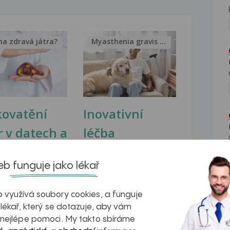
na zdravá játra?
Myasthenia gravis – vše, co...
kovatění
Inovativní
r v datech a
léčba
azech
myastenie –
b funguje jako lékař
naděje pro ty,
kteří ji...
 využívá soubory cookies, a funguje
 lékař, který se dotazuje, aby vám
 nejlépe pomoci. My takto sbíráme