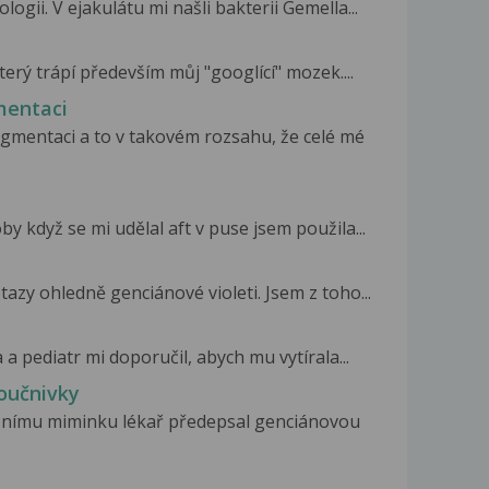
ogii. V ejakulátu mi našli bakterii Gemella...
erý trápí především můj "googlící" mozek....
mentaci
mentaci a to v takovém rozsahu, že celé mé
by když se mi udělal aft v puse jsem použila...
azy ohledně genciánové violeti. Jsem z toho...
 pediatr mi doporučil, abych mu vytírala...
oučnivky
nímu miminku lékař předepsal genciánovou