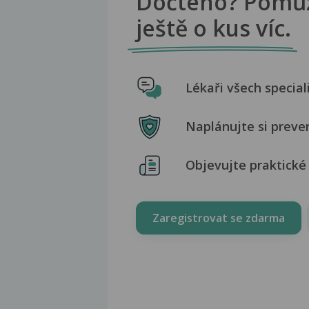
Dočteno? Pomů
ještě o kus víc.
Lékaři všech special
Naplánujte si preve
Objevujte praktické 
Zaregistrovat se zdarma