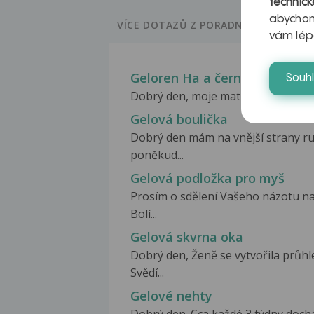
technick
abychom
VÍCE DOTAZŮ Z PORADNY
vám lép
Geloren Ha a černá stolice
Souh
Dobrý den, moje matka začala užívat
Gelová boulička
Dobrý den mám na vnější strany ruk
poněkud...
Gelová podložka pro myš
Prosím o sdělení Vašeho názotu na
Bolí...
Gelová skvrna oka
Dobrý den, Ženě se vytvořila průh
Svědí...
Gelové nehty