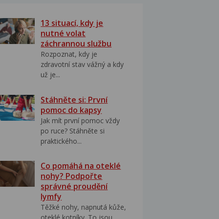
13 situací, kdy je
nutné volat
záchrannou službu
Rozpoznat, kdy je
zdravotní stav vážný a kdy
už je...
Stáhněte si: První
pomoc do kapsy
Jak mít první pomoc vždy
po ruce? Stáhněte si
praktického...
Co pomáhá na oteklé
nohy? Podpořte
správné proudění
lymfy
Těžké nohy, napnutá kůže,
oteklé kotníky. To jsou