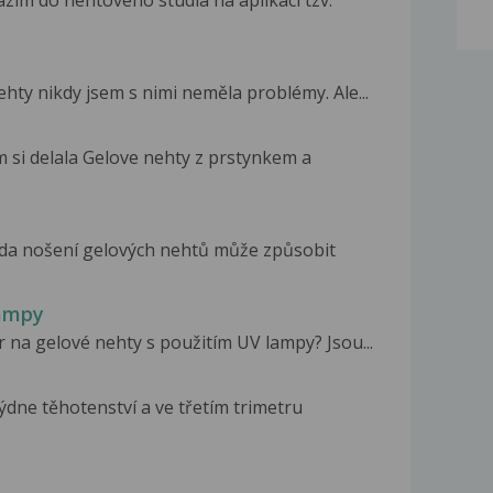
zím do nehtového studia na aplikaci tzv.
hty nikdy jsem s nimi neměla problémy. Ale...
 si delala Gelove nehty z prstynkem a
 zda nošení gelových nehtů může způsobit
lampy
 na gelové nehty s použitím UV lampy? Jsou...
ýdne těhotenství a ve třetím trimetru