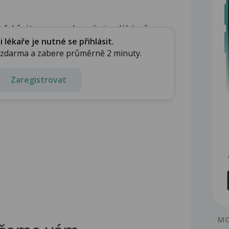
nfekční tampony a koupíte je v lékárně....
lékaře je nutné se přihlásit.
e zdarma a zabere průměrně 2 minuty.
Zaregistrovat
MO