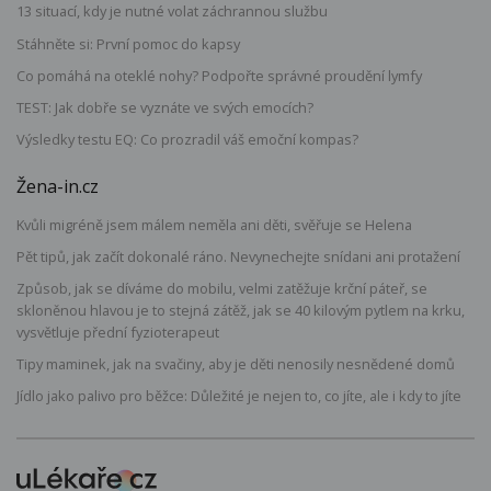
13 situací, kdy je nutné volat záchrannou službu
Stáhněte si: První pomoc do kapsy
Co pomáhá na oteklé nohy? Podpořte správné proudění lymfy
TEST: Jak dobře se vyznáte ve svých emocích?
Výsledky testu EQ: Co prozradil váš emoční kompas?
Žena-in.cz
Kvůli migréně jsem málem neměla ani děti, svěřuje se Helena
Pět tipů, jak začít dokonalé ráno. Nevynechejte snídani ani protažení
Způsob, jak se díváme do mobilu, velmi zatěžuje krční páteř, se
skloněnou hlavou je to stejná zátěž, jak se 40 kilovým pytlem na krku,
vysvětluje přední fyzioterapeut
Tipy maminek, jak na svačiny, aby je děti nenosily nesnědené domů
Jídlo jako palivo pro běžce: Důležité je nejen to, co jíte, ale i kdy to jíte