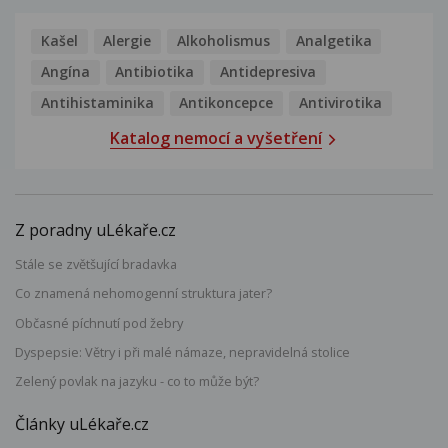
Kašel
Alergie
Alkoholismus
Analgetika
Angína
Antibiotika
Antidepresiva
Antihistaminika
Antikoncepce
Antivirotika
Katalog nemocí a vyšetření
Z poradny uLékaře.cz
Stále se zvětšující bradavka
Co znamená nehomogenní struktura jater?
Občasné píchnutí pod žebry
Dyspepsie: Větry i při malé námaze, nepravidelná stolice
Zelený povlak na jazyku - co to může být?
Články uLékaře.cz