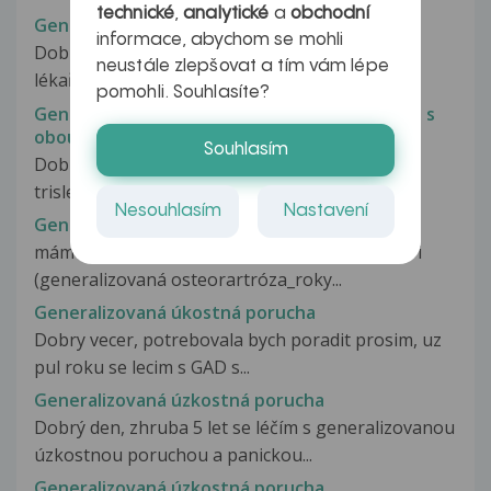
technické
,
analytické
a
obchodní
Generalizace nádoru
informace, abychom se mohli
Dobrý den, prosím o vysvětlení a posouzení
neustále zlepšovat a tím vám lépe
lékařské zprávy naší maminky. Maminka...
pomohli. Souhlasíte?
Generalizovaná lymfadenopathie v kombinaci s
oboustranným ložiskovým plicním procesem
Souhlasím
Dobry den preji, Mam zvetsene uzliny krku a v
trislech. Byla jsem na sono krku...
Nesouhlasím
Nastavení
Generalizovaná osteorartróza
mám 52 rokov_raz do roka idem reamatológovi
(generalizovaná osteorartróza_roky...
Generalizovaná úkostná porucha
Dobry vecer, potrebovala bych poradit prosim, uz
pul roku se lecim s GAD s...
Generalizovaná úzkostná porucha
Dobrý den, zhruba 5 let se léčím s generalizovanou
úzkostnou poruchou a panickou...
Generalizovaná úzkostná porucha