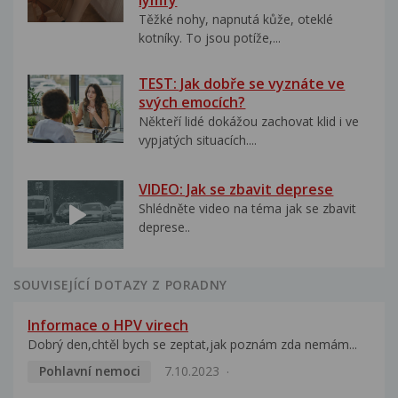
lymfy
Těžké nohy, napnutá kůže, oteklé
kotníky. To jsou potíže,...
TEST: Jak dobře se vyznáte ve
svých emocích?
Někteří lidé dokážou zachovat klid i ve
vypjatých situacích....
VIDEO: Jak se zbavit deprese
Shlédněte video na téma jak se zbavit
deprese..
SOUVISEJÍCÍ DOTAZY Z PORADNY
Informace o HPV virech
Dobrý den,chtěl bych se zeptat,jak poznám zda nemám...
Pohlavní nemoci
7.10.2023