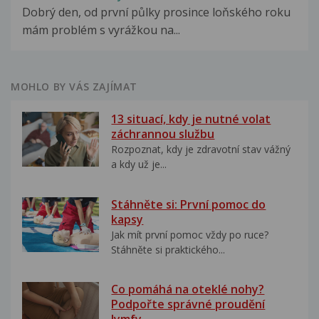
Dobrý den, od první půlky prosince loňského roku
mám problém s vyrážkou na...
MOHLO BY VÁS ZAJÍMAT
13 situací, kdy je nutné volat
záchrannou službu
Rozpoznat, kdy je zdravotní stav vážný
a kdy už je...
Stáhněte si: První pomoc do
kapsy
Jak mít první pomoc vždy po ruce?
Stáhněte si praktického...
Co pomáhá na oteklé nohy?
Podpořte správné proudění