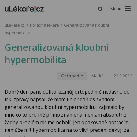
Menu
uLékaře.cz
Poradna lékaře
Generalizovaná kloubní
hypermobilita
Generalizovaná kloubní
hypermobilita
Ortopedie
Markéta
22.2.2012
Dobrý den pane doktore....můj ortoped mě nedávno do
lék. zprávy napsal, že mám Ehler danlos syndom -
generalizovanou kloubní hypermobilitu...zajímalo by
mne co to pro mě přímo znamená, nemám absolutně
žádný problém nic mě nebolí...jen opakovaně potrácím
nemůže mít hypermobilita na to vliv? předem děkuji za