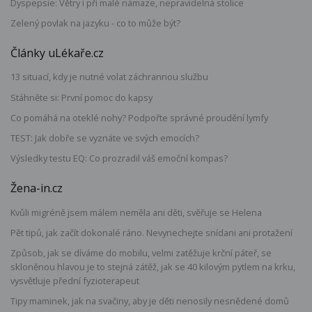
Dyspepsie: Větry i při malé námaze, nepravidelná stolice
Zelený povlak na jazyku - co to může být?
Články uLékaře.cz
13 situací, kdy je nutné volat záchrannou službu
Stáhněte si: První pomoc do kapsy
Co pomáhá na oteklé nohy? Podpořte správné proudění lymfy
TEST: Jak dobře se vyznáte ve svých emocích?
Výsledky testu EQ: Co prozradil váš emoční kompas?
Žena-in.cz
Kvůli migréně jsem málem neměla ani děti, svěřuje se Helena
Pět tipů, jak začít dokonalé ráno. Nevynechejte snídani ani protažení
Způsob, jak se díváme do mobilu, velmi zatěžuje krční páteř, se
skloněnou hlavou je to stejná zátěž, jak se 40 kilovým pytlem na krku,
vysvětluje přední fyzioterapeut
Tipy maminek, jak na svačiny, aby je děti nenosily nesnědené domů