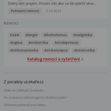
Dobrý deň prajem. Prosím Vás ako sa dá vyliečiť vírus...
Pohlavní nemoci
5.10.2023
NEMOCI
Kašel
Alergie
Alkoholismus
Analgetika
Angína
Antibiotika
Antidepresiva
Antihistaminika
Antikoncepce
Antivirotika
Katalog nemocí a vyšetření
Z poradny uLékaře.cz
Stále se zvětšující bradavka
Co znamená nehomogenní struktura jater?
Občasné píchnutí pod žebry