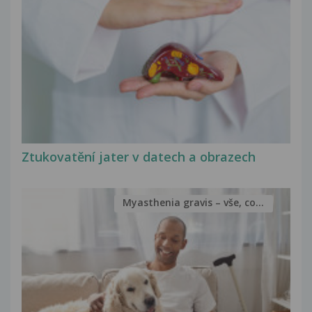
Ztukovatění jater v datech a obrazech
Myasthenia gravis – vše, co...