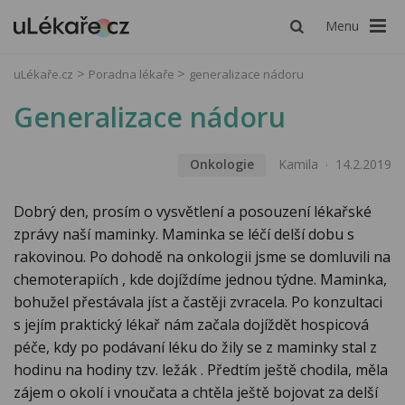
Menu
uLékaře.cz
Poradna lékaře
generalizace nádoru
Generalizace nádoru
Onkologie
Kamila
14.2.2019
Dobrý den, prosím o vysvětlení a posouzení lékařské
zprávy naší maminky. Maminka se léčí delší dobu s
rakovinou. Po dohodě na onkologii jsme se domluvili na
chemoterapiích , kde dojíždíme jednou týdne. Maminka,
bohužel přestávala jíst a častěji zvracela. Po konzultaci
s jejím praktický lékař nám začala dojíždět hospicová
péče, kdy po podávaní léku do žily se z maminky stal z
hodinu na hodiny tzv. ležák . Předtím ještě chodila, měla
zájem o okolí i vnoučata a chtěla ještě bojovat za delší