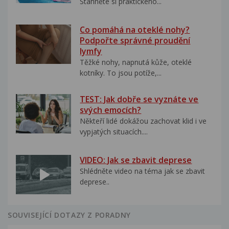
Stáhněte si praktického...
Co pomáhá na oteklé nohy?
Podpořte správné proudění
lymfy
Těžké nohy, napnutá kůže, oteklé
kotníky. To jsou potíže,...
TEST: Jak dobře se vyznáte ve
svých emocích?
Někteří lidé dokážou zachovat klid i ve
vypjatých situacích....
VIDEO: Jak se zbavit deprese
Shlédněte video na téma jak se zbavit
deprese..
SOUVISEJÍCÍ DOTAZY Z PORADNY