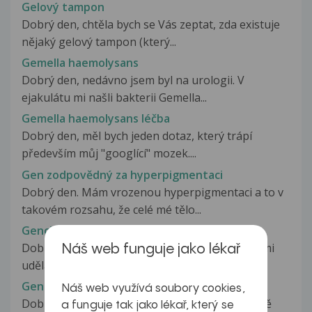
Gelový tampon
Dobrý den, chtěla bych se Vás zeptat, zda existuje
nějaký gelový tampon (který...
Gemella haemolysans
Dobrý den, nedávno jsem byl na urologii. V
ejakulátu mi našli bakterii Gemella...
Gemella haemolysans léčba
Dobrý den, měl bych jeden dotaz, který trápí
především můj "googlící" mozek....
Gen zodpovědný za hyperpigmentaci
Dobrý den. Mám vrozenou hyperpigmentaci a to v
takovém rozsahu, že celé mé tělo...
Genciálka v těhotenství
Dobrý den, jsem ve 23tt. Do této doby když se mi
Náš web funguje jako lékař
udělal aft v puse jsem použila...
Genciánová violeť
Náš web využívá soubory cookies,
Dobrý den, četla jsem předchozí dotazy ohledně
a funguje tak jako lékař, který se