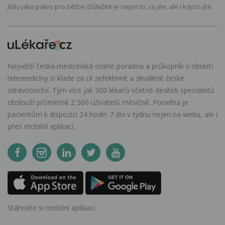
Jídlo jako palivo pro běžce: Důležité je nejen to, co jíte, ale i kdy to jíte
Největší česká medicínská online poradna a průkopník v oblasti
telemedicíny si klade za cíl zefektivnit a zkvalitnit české
zdravotnictví. Tým více jak 300 lékařů včetně desítek specialistů
obslouží průměrně 2 500 uživatelů měsíčně. Poradna je
pacientům k dispozici 24 hodin 7 dní v týdnu nejen na webu, ale i
přes mobilní aplikaci.
Stáhněte si mobilní aplikaci