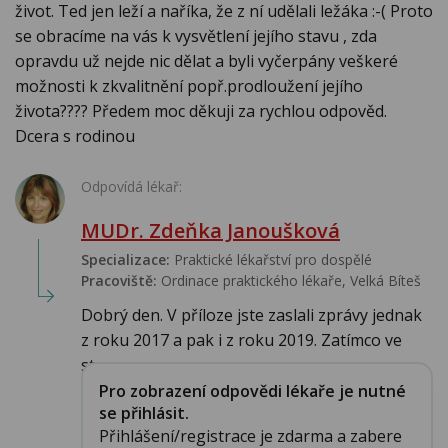
život. Ted jen leží a naříka, že z ní udělali ležáka :-( Proto
se obracíme na vás k vysvětlení jejího stavu , zda
opravdu už nejde nic dělat a byli vyčerpány veškeré
možnosti k zkvalitnění popř.prodloužení jejího
života???? Předem moc děkuji za rychlou odpověd.
Dcera s rodinou
Odpovídá lékař:
MUDr. Zdeňka Janoušková
Specializace:
Praktické lékařství pro dospělé
Pracoviště:
Ordinace praktického lékaře, Velká Bíteš
Dobrý den. V příloze jste zaslali zprávy jednak
z roku 2017 a pak i z roku 2019. Zatímco ve
sta...
Pro zobrazení odpovědi lékaře je nutné
se přihlásit.
Přihlášení/registrace je zdarma a zabere