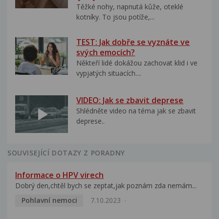
Těžké nohy, napnutá kůže, oteklé
kotníky. To jsou potíže,...
TEST: Jak dobře se vyznáte ve
svých emocích?
Někteří lidé dokážou zachovat klid i ve
vypjatých situacích....
VIDEO: Jak se zbavit deprese
Shlédněte video na téma jak se zbavit
deprese..
SOUVISEJÍCÍ DOTAZY Z PORADNY
Informace o HPV virech
Dobrý den,chtěl bych se zeptat,jak poznám zda nemám...
Pohlavní nemoci
7.10.2023