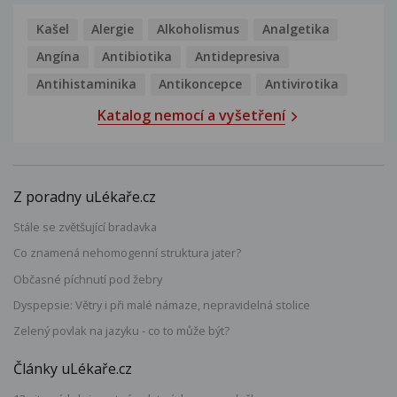
Kašel
Alergie
Alkoholismus
Analgetika
Angína
Antibiotika
Antidepresiva
Antihistaminika
Antikoncepce
Antivirotika
Katalog nemocí a vyšetření
Z poradny uLékaře.cz
Stále se zvětšující bradavka
Co znamená nehomogenní struktura jater?
Občasné píchnutí pod žebry
Dyspepsie: Větry i při malé námaze, nepravidelná stolice
Zelený povlak na jazyku - co to může být?
Články uLékaře.cz