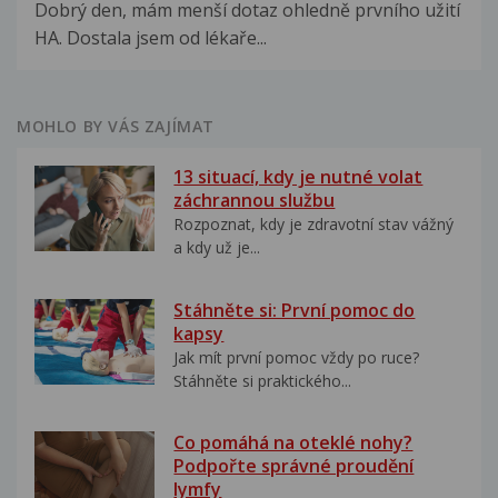
Dobrý den, mám menší dotaz ohledně prvního užití
HA. Dostala jsem od lékaře...
MOHLO BY VÁS ZAJÍMAT
13 situací, kdy je nutné volat
záchrannou službu
Rozpoznat, kdy je zdravotní stav vážný
a kdy už je...
Stáhněte si: První pomoc do
kapsy
Jak mít první pomoc vždy po ruce?
Stáhněte si praktického...
Co pomáhá na oteklé nohy?
Podpořte správné proudění
lymfy