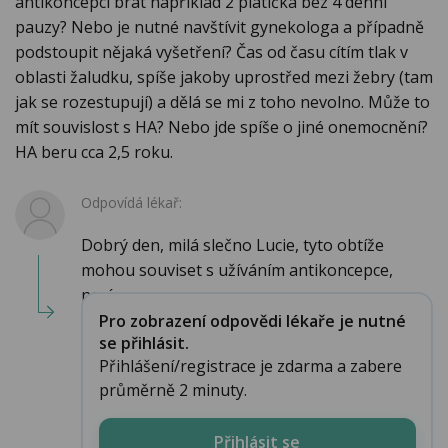
antikoncepci brát například 2 platíčka bez 4 denní
pauzy? Nebo je nutné navštívit gynekologa a případně
podstoupit nějaká vyšetření? Čas od času cítím tlak v
oblasti žaludku, spíše jakoby uprostřed mezi žebry (tam
jak se rozestupují) a dělá se mi z toho nevolno. Může to
mít souvislost s HA? Nebo jde spíše o jiné onemocnění?
HA beru cca 2,5 roku.
Odpovídá lékař:
Dobrý den, milá slečno Lucie, tyto obtíže
mohou souviset s užíváním antikoncepce,
navíc po...
Pro zobrazení odpovědi lékaře je nutné
se přihlásit.
Přihlášení/registrace je zdarma a zabere
průměrně 2 minuty.
Přihlásit se