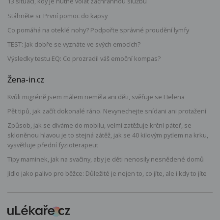
13 situací, kdy je nutné volat záchrannou službu
Stáhněte si: První pomoc do kapsy
Co pomáhá na oteklé nohy? Podpořte správné proudění lymfy
TEST: Jak dobře se vyznáte ve svých emocích?
Výsledky testu EQ: Co prozradil váš emoční kompas?
Žena-in.cz
Kvůli migréně jsem málem neměla ani děti, svěřuje se Helena
Pět tipů, jak začít dokonalé ráno. Nevynechejte snídani ani protažení
Způsob, jak se díváme do mobilu, velmi zatěžuje krční páteř, se
skloněnou hlavou je to stejná zátěž, jak se 40 kilovým pytlem na krku,
vysvětluje přední fyzioterapeut
Tipy maminek, jak na svačiny, aby je děti nenosily nesnědené domů
Jídlo jako palivo pro běžce: Důležité je nejen to, co jíte, ale i kdy to jíte