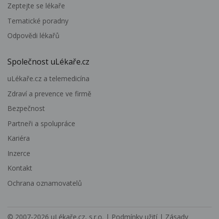
Zeptejte se lékaře
Tematické poradny
Odpovědi lékařů
Společnost uLékaře.cz
uLékaře.cz a telemedicína
Zdraví a prevence ve firmě
Bezpečnost
Partneři a spolupráce
Kariéra
Inzerce
Kontakt
Ochrana oznamovatelů
© 2007-2026
uLékaře.cz, s.r.o.
|
Podmínky užití
|
Zásady