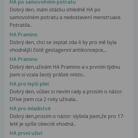
HA po samovolném potratu
Dobrý den, mám otázku ohledně HA po
samovolném potratu a nedostavení menstruace.
Potratila...
HA Pramino
Dobrý den, chci se zeptat zda-li by pro mě byla
vhodnější čistě gestagenní antikoncepce,...
HA Pramino
Dobrý den,užívám HA Pramino a v prvním týdnu
jsem si vzala šestý prášek místo...
HA pro lepší pleť
Dobrý den, vůbec si nevím rady a prosím o názor.
Dříve jsem cca 2 roky užívala...
HA pro mladistvé
Dobrý den,prosím o názor: slyšela jsem,že pro 17-
leté je spíše obecně vhodná...
HA první uživí