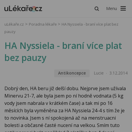
Menu
uLékaře.cz
Poradna lékaře
HA Nyssiela - braní více plat bez
pauzy
HA Nyssiela - braní více plat
bez pauzy
Antikoncepce
Lucie
3.12.2014
Dobrý den, HA beru již delší dobu. Nejprve jsem užívala
Minervu 21-7, ale byla jsem po ní hodně vodnata (5 kg
vody jsem nabrala v krátkém čase) a tak mi po 16
měsících byla vyměněna za HA Nyssiela 24-4 s tím že je
to novinka. Jsem s ní spokojená až na menstruacni
bolesti a občasné časté nucení na velkou. Smím tuto