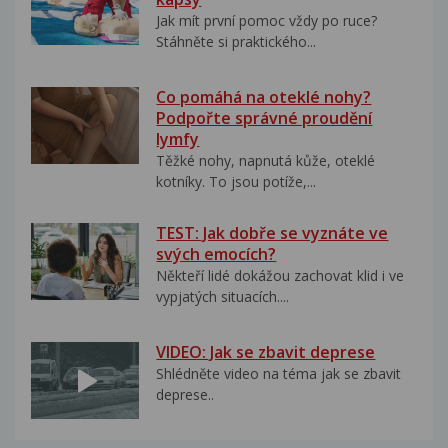
Jak mít první pomoc vždy po ruce?
Stáhněte si praktického...
Co pomáhá na oteklé nohy?
Podpořte správné proudění
lymfy
Těžké nohy, napnutá kůže, oteklé
kotníky. To jsou potíže,...
TEST: Jak dobře se vyznáte ve
svých emocích?
Někteří lidé dokážou zachovat klid i ve
vypjatých situacích....
VIDEO: Jak se zbavit deprese
Shlédněte video na téma jak se zbavit
deprese..