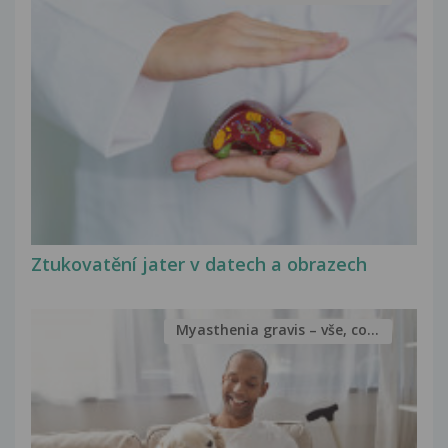
Ztukovatění jater v datech a obrazech
Myasthenia gravis – vše, co...