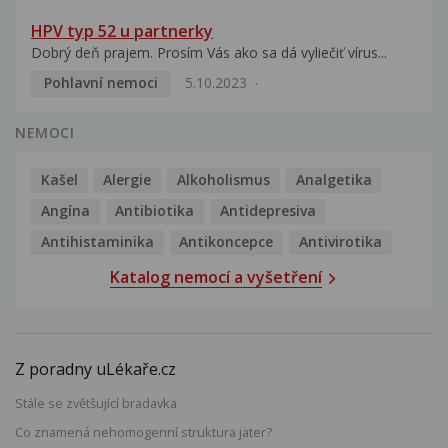
HPV typ 52 u partnerky
Dobrý deň prajem. Prosím Vás ako sa dá vyliečiť vírus...
Pohlavní nemoci
5.10.2023
NEMOCI
Kašel
Alergie
Alkoholismus
Analgetika
Angína
Antibiotika
Antidepresiva
Antihistaminika
Antikoncepce
Antivirotika
Katalog nemocí a vyšetření
Z poradny uLékaře.cz
Stále se zvětšující bradavka
Co znamená nehomogenní struktura jater?