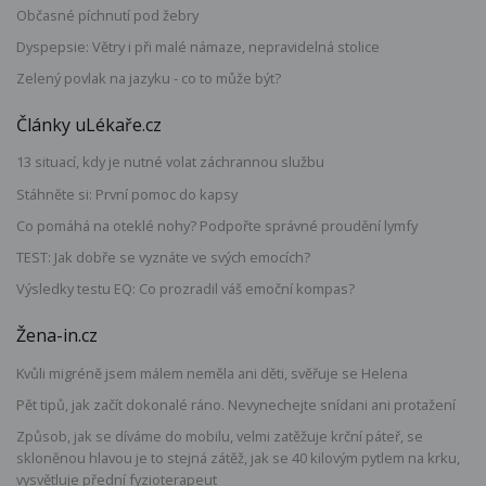
Občasné píchnutí pod žebry
Dyspepsie: Větry i při malé námaze, nepravidelná stolice
Zelený povlak na jazyku - co to může být?
Články uLékaře.cz
13 situací, kdy je nutné volat záchrannou službu
Stáhněte si: První pomoc do kapsy
Co pomáhá na oteklé nohy? Podpořte správné proudění lymfy
TEST: Jak dobře se vyznáte ve svých emocích?
Výsledky testu EQ: Co prozradil váš emoční kompas?
Žena-in.cz
Kvůli migréně jsem málem neměla ani děti, svěřuje se Helena
Pět tipů, jak začít dokonalé ráno. Nevynechejte snídani ani protažení
Způsob, jak se díváme do mobilu, velmi zatěžuje krční páteř, se
skloněnou hlavou je to stejná zátěž, jak se 40 kilovým pytlem na krku,
vysvětluje přední fyzioterapeut