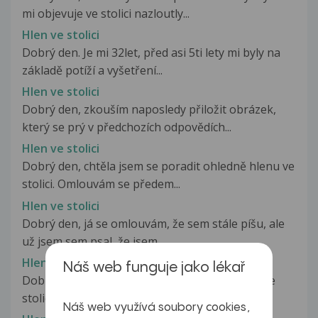
mi objevuje ve stolici nazloutly...
Hlen ve stolici
Dobrý den. Je mi 32let, před asi 5ti lety mi byly na
základě potíží a vyšetření...
Hlen ve stolici
Dobrý den, zkouším naposledy přiložit obrázek,
který se prý v předchozích odpovědích...
Hlen ve stolici
Dobrý den, chtěla jsem se poradit ohledně hlenu ve
stolici. Omlouvám se předem...
Hlen ve stolici
Dobrý den, já se omlouvám, že sem stále píšu, ale
už jsem sem psal, že jsem...
Hlen ve stolici
Náš web funguje jako lékař
Dobrý den, je něco pravdy na tvrzení, že hlen ve
stolici se může vyskytovat...
Náš web využívá soubory cookies,