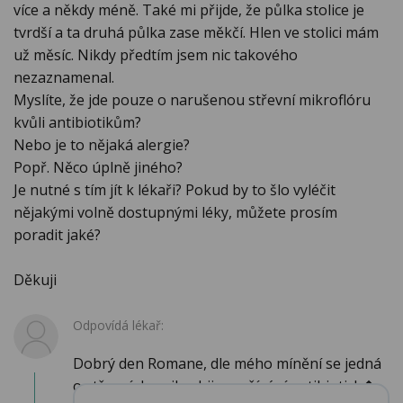
více a někdy méně. Také mi přijde, že půlka stolice je
tvrdší a ta druhá půlka zase měkčí. Hlen ve stolici mám
už měsíc. Nikdy předtím jsem nic takového
nezaznamenal.
Myslíte, že jde pouze o narušenou střevní mikroflóru
kvůli antibiotikům?
Nebo je to nějaká alergie?
Popř. Něco úplně jiného?
Je nutné s tím jít k lékaři? Pokud by to šlo vyléčit
nějakými volně dostupnými léky, můžete prosím
poradit jaké?
Děkuji
Odpovídá lékař:
Dobrý den Romane, dle mého mínění se jedná
o střevní dysmikrobii po užívání antibiotick�...