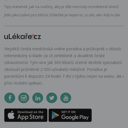
Tipy maminek, jak na svačiny, aby je děti nenosily nesnědené domů
Jídlo jako palivo pro běžce: Důležité je nejen to, co jíte, ale i kdy to jíte
Největší česká medicínská online poradna a průkopník v oblasti
telemedicíny si klade za cíl zefektivnit a zkvalitnit české
zdravotnictví. Tým více jak 300 lékařů včetně desítek specialistů
obslouží průměrně 2 500 uživatelů měsíčně. Poradna je
pacientům k dispozici 24 hodin 7 dní v týdnu nejen na webu, ale i
přes mobilní aplikaci.