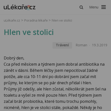
Menu
uLékaře.cz
Poradna lékaře
hlen ve stolici
Hlen ve stolici
Trávení
Roman
19.3.2019
Dobrý den,
Cca před měsícem a týdnem jsem dobral antibiotika na
zánět v dásni. Během léčby jsem nepociťoval žádné
potíže, ale cca 10-11 dní po dobrání jsem začal mít
průjmy, ke kterým se po pár dnech přidal i hlen.
Průjmy již odešly, ale hlen zůstal, několikrát jsem šel na
toaletu a vyšel ze mně pouze hlen. Před týdnem jsem
začal brát probiotika, které tomu trochu pomohly,
nicméně, hlen je ve stolici stále, pokaždé. Někdy je ho