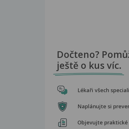
Dočteno? Pomů
ještě o kus víc.
Lékaři všech special
Naplánujte si preve
Objevujte praktické 