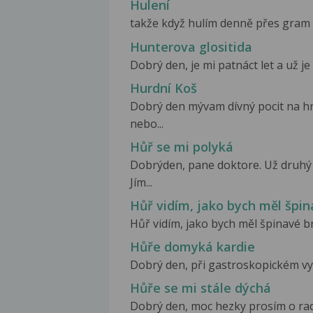
Hulení
takže když hulím denně přes gram sk
Hunterova glositida
Dobrý den, je mi patnáct let a už je
Hurdní Koš
Dobrý den mývam dívný pocit na hr
nebo...
Hůř se mi polyká
Dobrýden, pane doktore. Už druhý 
Jím...
Hůř vidím, jako bych měl špi
Hůř vidím, jako bych měl špinavé b
Hůře domyká kardie
Dobrý den, při gastroskopickém vyš
Hůře se mi stále dýchá
Dobrý den, moc hezky prosím o rad