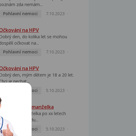
poznám zda nemám...
Pohlavní nemoci
7.10.2023
Očkování na HPV
Dobrý den, do kolika let se mohou
dospělí očkovat na...
Pohlavní nemoci
7.10.2023
Očkování na HPV
Dobrý den, mým dětem je 18 a 20 let.
Chci je nechat...
Pohlavní nemoci
5.10.2023
HPV pozitivní manželka
Dobrý den, manželka po xx letech
přivezla z Východu...
Pohlavní nemoci
5.10.2023