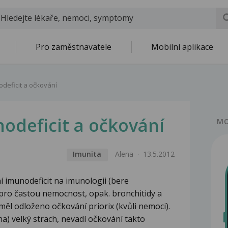
Pro zaměstnavatele
Mobilní aplikace
deficit a očkování
odeficit a očkování
MO
Imunita
Alena
13.5.2012
í imunodeficit na imunologii (bere
pro častou nemocnost, opak. bronchitidy a
ěl odloženo očkování priorix (kvůli nemoci).
a) velký strach, nevadí očkování takto