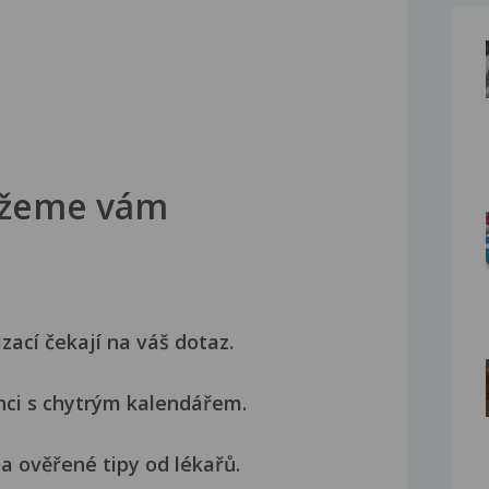
žeme vám
izací čekají na váš dotaz.
nci s chytrým kalendářem.
a ověřené tipy od lékařů.