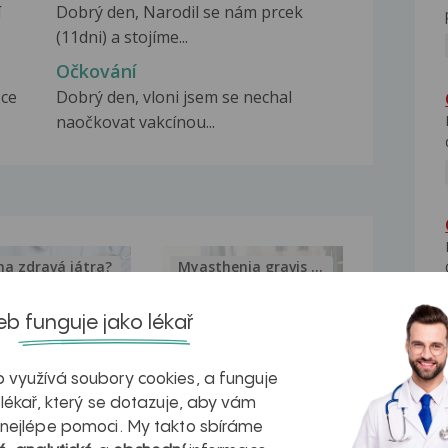
í
Dobrý den, Narodil se nám prcek
(11dni) a stojíme...
Očkování
oce
Dobrý den, vloni jsem se nechal
naočkovat vakcínou...
na zdravá játra?
Myasthenia gravis – vše, co...
b funguje jako lékař
 využívá soubory cookies, a funguje
kovatění
Inovativní
 lékař, který se dotazuje, aby vám
 nejlépe pomoci. My takto sbíráme
r v datech a
léčba