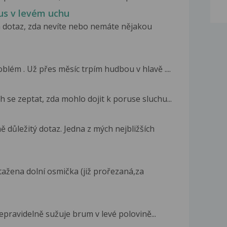
us v levém uchu
 dotaz, zda nevíte nebo nemáte nějakou
ém . Už přes měsíc trpím hudbou v hlavě ....
h se zeptat, zda mohlo dojit k poruse sluchu...
důležitý dotaz. Jedna z mých nejbližších
ažena dolní osmička (již prořezaná,za
epravidelně sužuje brum v levé polovině...