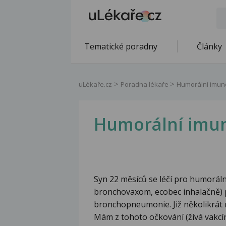
Tematické poradny
Články
uLékaře.cz
Poradna lékaře
Humorální imuno
Humorální imun
Syn 22 měsíců se léčí pro humoráln
bronchovaxom, ecobec inhalačně) 
bronchopneumonie. Již několikrát m
Mám z tohoto očkování (živá vakcín