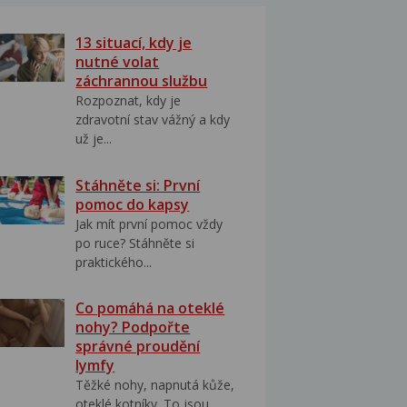
13 situací, kdy je
nutné volat
záchrannou službu
Rozpoznat, kdy je
zdravotní stav vážný a kdy
už je...
Stáhněte si: První
pomoc do kapsy
Jak mít první pomoc vždy
po ruce? Stáhněte si
praktického...
Co pomáhá na oteklé
nohy? Podpořte
správné proudění
lymfy
Těžké nohy, napnutá kůže,
oteklé kotníky. To jsou