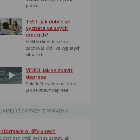
potíže,...
TEST: Jak dobře se
vyznáte ve svých
emocích?
Někteří lidé dokážou
zachovat klid i ve vypjatých
situacích....
VIDEO: Jak se zbavit
deprese
Shlédněte video na téma
jak se zbavit deprese..
UVISEJÍCÍ DOTAZY Z PORADNY
Informace o HPV virech
Dobrý den,chtěl bych se zeptat,jak