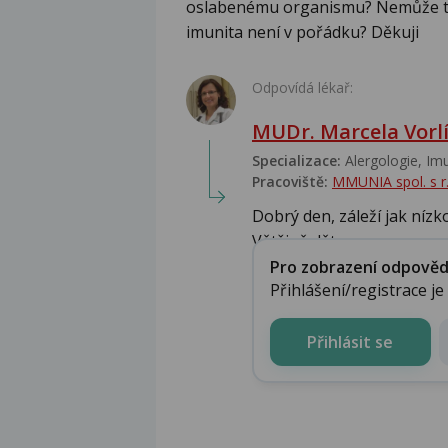
oslabenému organismu? Nemůže to
imunita není v pořádku? Děkuji
Odpovídá lékař:
MUDr. Marcela Vorl
Specializace:
Alergologie‎, Im
Pracoviště:
MMUNIA spol. s r.
Dobrý den, záleží jak nízk
Většině děte...
Pro zobrazení odpovědi 
Přihlášení/registrace j
Přihlásit se