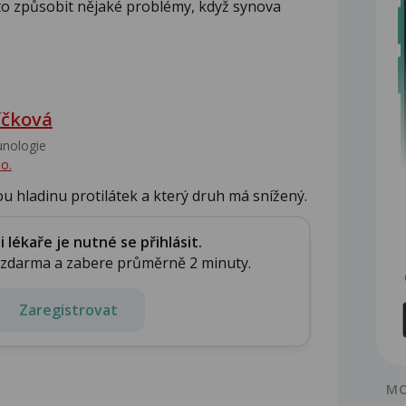
 způsobit nějaké problémy, když synova
íčková
unologie‎
o.
ou hladinu protilátek a který druh má snížený.
lékaře je nutné se přihlásit.
e zdarma a zabere průměrně 2 minuty.
Zaregistrovat
MO