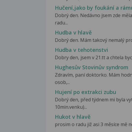
Hučení,jako by foukání a rám
Dobrý den. Nedávno jsem zde měla
radu...
Hudba v hlavě
Dobrý den. Mám takový nemalý probl
Hudba v tehotenstvi
Dobry den, jsem v 21.tt a chtela byc
Hughesův Stovinův syndrom
Zdravím, paní doktorko. Mám hodně 
osob,...
Hujení po extrakci zubu
Dobrý den, před týdnem mi byla vyt
10min.venku)...
Hukot v hlavě
prosim o radu již asi 3 měsíce mě n