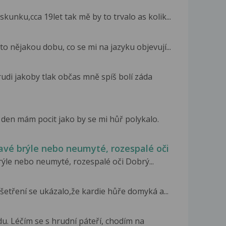
unku,cca 19let tak mě by to trvalo as kolik...
 to nějakou dobu, co se mi na jazyku objevují...
udi jakoby tlak občas mně spíš bolí záda
den mám pocit jako by se mi hůř polykalo.
navé brýle nebo neumyté, rozespalé oči
rýle nebo neumyté, rozespalé oči Dobrý...
etření se ukázalo,že kardie hůře domyká a...
u. Léčím se s hrudní páteří, chodím na