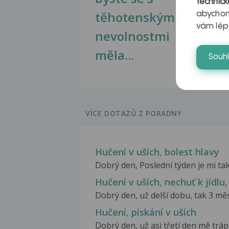
technick
těhotenskými
obr
abychom
vám lép
nevolnostmi
měla...
Souh
VÍCE DOTAZŮ Z PORADNY
Hučení v uších, bolest hlavy
Dobrý den, Poslední týden je mi ta
Hučení v uších, nechuť k jídlu,
Dobrý den, už delší dobu, tak 3 měs
Hučení, pískání v uších
Dobrý den, už asi třetí den mě trápí