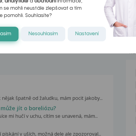
é
,
analytické
a
obchodní
informace,
azech
myastenie –
 se mohli neustále zlepšovat a tím
e pomohli. Souhlasíte?
naděje pro ty,
kteří ji...
lasím
Nesouhlasím
Nastavení
NE
k nějak špatně od žaludku, mám pocit jakoby...
 může jít o boreliózu?
íce mi hučí v uchu, cítím se unavená, mám...
 pískání v uších, možná dele ale zpozoroval...