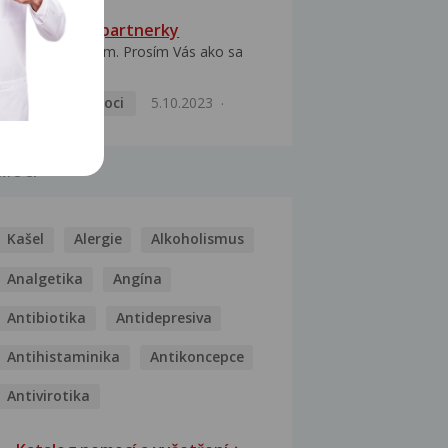
HPV typ 52 u partnerky
Dobrý deň prajem. Prosím Vás ako sa
dá vyliečiť vírus...
Pohlavní nemoci
5.10.2023
MOCI
Kašel
Alergie
Alkoholismus
Analgetika
Angína
Antibiotika
Antidepresiva
Antihistaminika
Antikoncepce
Antivirotika