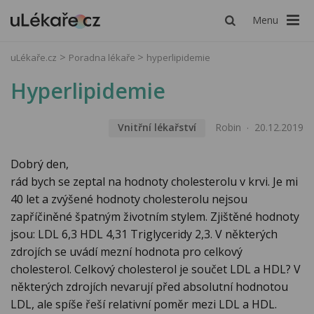
Menu
uLékaře.cz
Poradna lékaře
hyperlipidemie
Hyperlipidemie
Vnitřní lékařství
Robin
20.12.2019
Dobrý den,
rád bych se zeptal na hodnoty cholesterolu v krvi. Je mi
40 let a zvýšené hodnoty cholesterolu nejsou
zapříčiněné špatným životním stylem. Zjištěné hodnoty
jsou: LDL 6,3 HDL 4,31 Triglyceridy 2,3. V některých
zdrojích se uvádí mezní hodnota pro celkový
cholesterol. Celkový cholesterol je součet LDL a HDL? V
některých zdrojích nevarují před absolutní hodnotou
LDL, ale spíše řeší relativní poměr mezi LDL a HDL.