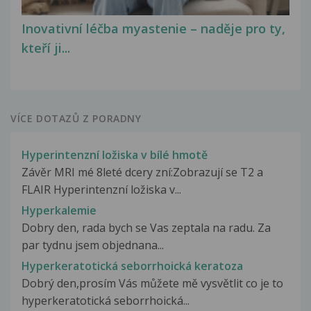
Inovativní léčba myastenie – naděje pro ty,
kteří ji...
VÍCE DOTAZŮ Z PORADNY
Hyperintenzní ložiska v bílé hmotě
Závěr MRI mé 8leté dcery zní:Zobrazují se T2 a
FLAIR Hyperintenzní ložiska v...
Hyperkalemie
Dobry den, rada bych se Vas zeptala na radu. Za
par tydnu jsem objednana...
Hyperkeratotická seborrhoická keratoza
Dobrý den,prosím Vás můžete mě vysvětlit co je to
hyperkeratotická seborrhoická...