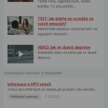
Těžké nohy, napnutá kůže, oteklé
kotníky. To jsou potíže,...
TEST: Jak dobře se vyznáte ve
svých emocích?
Někteří lidé dokážou zachovat klid i ve
vypjatých situacích....
VIDEO: Jak se zbavit deprese
Shlédněte video na téma jak se zbavit
deprese..
SOUVISEJÍCÍ DOTAZY Z PORADNY
Informace o HPV virech
Dobrý den,chtěl bych se zeptat,jak poznám zda nemám...
Pohlavní nemoci
7.10.2023