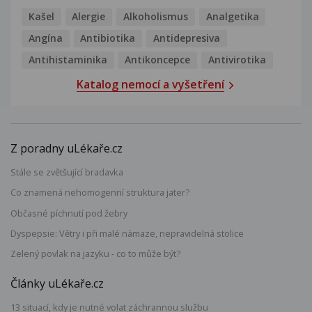
Kašel
Alergie
Alkoholismus
Analgetika
Angína
Antibiotika
Antidepresiva
Antihistaminika
Antikoncepce
Antivirotika
Katalog nemocí a vyšetření
Z poradny uLékaře.cz
Stále se zvětšující bradavka
Co znamená nehomogenní struktura jater?
Občasné píchnutí pod žebry
Dyspepsie: Větry i při malé námaze, nepravidelná stolice
Zelený povlak na jazyku - co to může být?
Články uLékaře.cz
13 situací, kdy je nutné volat záchrannou službu