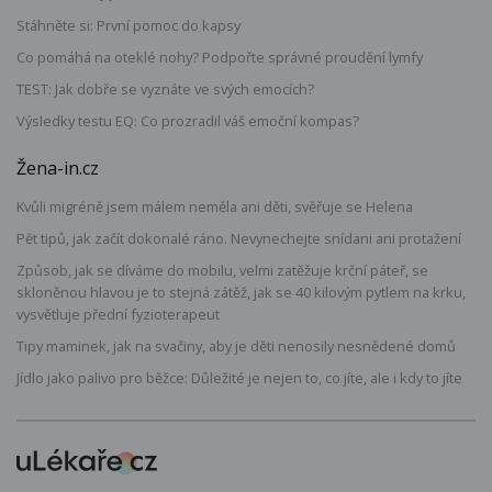
Stáhněte si: První pomoc do kapsy
Co pomáhá na oteklé nohy? Podpořte správné proudění lymfy
TEST: Jak dobře se vyznáte ve svých emocích?
Výsledky testu EQ: Co prozradil váš emoční kompas?
Žena-in.cz
Kvůli migréně jsem málem neměla ani děti, svěřuje se Helena
Pět tipů, jak začít dokonalé ráno. Nevynechejte snídani ani protažení
Způsob, jak se díváme do mobilu, velmi zatěžuje krční páteř, se
skloněnou hlavou je to stejná zátěž, jak se 40 kilovým pytlem na krku,
vysvětluje přední fyzioterapeut
Tipy maminek, jak na svačiny, aby je děti nenosily nesnědené domů
Jídlo jako palivo pro běžce: Důležité je nejen to, co jíte, ale i kdy to jíte