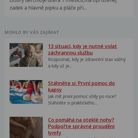
Dobrý den,moje dcera 11měsíců,má opruzenej
zadek a hlavně pipku a pláče při...
MOHLO BY VÁS ZAJÍMAT
13 situací, kdy je nutné volat
záchrannou službu
Rozpoznat, kdy je zdravotní stav vážný
a kdy už je...
Stáhněte si: První pomoc do
kapsy
Jak mít první pomoc vždy po ruce?
Stáhněte si praktického...
Co pomáhá na oteklé nohy?
Podpořte správné proudění
lymfy