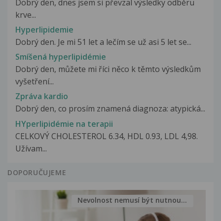
Dobrý den, dnes jsem si převzal výsledky odběru
krve...
Hyperlipidemie
Dobrý den. Je mi 51 let a lečím se už asi 5 let se...
Smíšená hyperlipidémie
Dobrý den, můžete mi říci něco k těmto výsledkům
vyšetření...
Zpráva kardio
Dobrý den, co prosím znamená diagnoza: atypická...
HYperlipidémie na terapii
CELKOVÝ CHOLESTEROL 6.34, HDL 0.93, LDL 4,98.
Užívam...
DOPORUČUJEME
Nevolnost nemusí být nutnou...