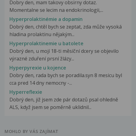
Dobry den, mam takovy obsirny dotaz.
Momentalne se lecim na endokrinologii,...
Hyperprolaktinémie a dopamin
Dobrý den, chtěl bych se zeptat, zda může vysoká
hladina prolaktinu nějakým...
Hyperprolaktinemie u batolete
Dobrý den, u mojí 18-ti měsíční dcery se objevilo
výrazné zduření prsní žlázy...
Hyperpyrexie u kojence
Dobry den, rada bych se poradila.syn 8 mesicu byl
cca pred 14 dny nemocny -...
Hyperreflexie
Dobrý den, již jsem zde pár dotazů psal ohledně
ALS, když jsem se poměrně uklidnil...
MOHLO BY VÁS ZAJÍMAT