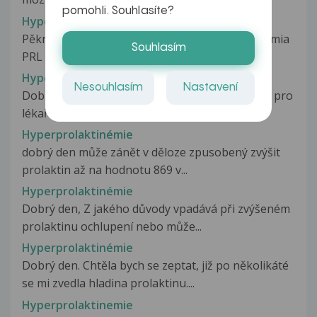
pomohli. Souhlasíte?
Hyperprolactinamia
Pěkný den. nedavno mi zjistili hyperprolactinaemia
Souhlasím
PRL 4010. Prosím o veškeré...
Hyperprolaktinémie
Nesouhlasím
Nastavení
Dobrý den, prosím Vás, mám odbornou otázku pro
lékaře gynekologa. Jsem 17 let...
Hyperprolaktinémie
dobrý den může zánět v děloze zpusobený zvýšit
prolaktin až na hodnotu 869 v...
Hyperprolaktinémie
Dobrý den, Z jakého důvody vpadává při zvýšeném
prolaktinu ochlupení nebo může...
Hyperprolaktinémie
Dobrý den. Chtěla bych se zeptat, již po několikáté
se mi zvedla hladina prolaktinu....
Hyperprolaktinemie