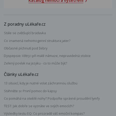
Katalog nemocí a vyšetření
Z poradny uLékaře.cz
Stále se zvětšující bradavka
Co znamená nehomogenní struktura jater?
Občasné píchnutí pod žebry
Dyspepsie: Větry i při malé námaze, nepravidelná stolice
Zelený povlak na jazyku - co to může být?
Články uLékaře.cz
13 situací, kdy je nutné volat záchrannou službu
Stáhněte si: První pomoc do kapsy
Co pomáhá na oteklé nohy? Podpořte správné proudění lymfy
TEST: Jak dobře se vyznáte ve svých emocích?
Výsledky testu EQ: Co prozradil váš emoční kompas?