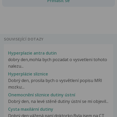
Přihlásit se
SOUVISEJÍCÍ DOTAZY
Hyperplazie antra dutin
dobry den,mohla bych pozadat o vysvetleni tohoto
nalezu...
Hyperplázie sliznice
Dobrý den, prosila bych o vysvětlení popisu MRI
mozku:...
Onemocnění sliznice dutiny ústní
Dobrý den, na levé stěně dutiny ústní se mi objevil...
Cysta maxilární dutiny
Dobrý den vážená paní doktorko.Byla jsem na CT