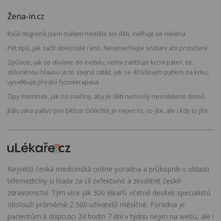
Žena-in.cz
Kvůli migréně jsem málem neměla ani děti, svěřuje se Helena
Pět tipů, jak začít dokonalé ráno. Nevynechejte snídani ani protažení
Způsob, jak se díváme do mobilu, velmi zatěžuje krční páteř, se
skloněnou hlavou je to stejná zátěž, jak se 40 kilovým pytlem na krku,
vysvětluje přední fyzioterapeut
Tipy maminek, jak na svačiny, aby je děti nenosily nesnědené domů
Jídlo jako palivo pro běžce: Důležité je nejen to, co jíte, ale i kdy to jíte
Největší česká medicínská online poradna a průkopník v oblasti
telemedicíny si klade za cíl zefektivnit a zkvalitnit české
zdravotnictví. Tým více jak 300 lékařů včetně desítek specialistů
obslouží průměrně 2 500 uživatelů měsíčně. Poradna je
pacientům k dispozici 24 hodin 7 dní v týdnu nejen na webu, ale i