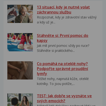
13 situací, kdy je nutné volat
záchrannou službu
Rozpoznat, kdy je zdravotní stav vážný
a kdy už je...
Stáhněte si: První pomoc do
kapsy
Jak mít první pomoc vždy po ruce?
Stáhněte si praktického...
Co pomáhá na oteklé nohy?
Podpořte správné proudění
lymfy
Těžké nohy, napnutá kůže, oteklé
kotníky. To jsou potíže,...
TEST: Jak dobře se vyznáte ve
svých emocích?
Někteří lidé dokážou zachovat klid i ve