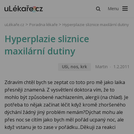
Menu
uLékaře.cz
Poradna lékaře
Hyperplazie sliznice maxilární dutiny
Hyperplazie sliznice
maxilární dutiny
Uši, nos, krk
Martin
1.2.2011
Zdravím chtěl bych se zeptat co toto pro mě jako laika
přesněji znamená. Z vysvětlení doktora vím, že to
mohlo být způsobené nachlazením, alergii (na chlad). Je
potřeba to nějak začínat léčit když kromě zhoršeného
dýchání žádný jiný problém nemám?Dýchat mohu ale
přes noc se cítím jako bych měl pořád ucpaný noc, ale
když vstanu je to zase v pořádku...Děkuji za reakci