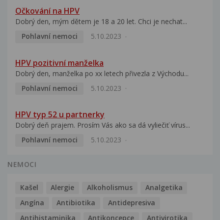
Očkování na HPV
Dobrý den, mým dětem je 18 a 20 let. Chci je nechat...
Pohlavní nemoci
5.10.2023
HPV pozitivní manželka
Dobrý den, manželka po xx letech přivezla z Východu...
Pohlavní nemoci
5.10.2023
HPV typ 52 u partnerky
Dobrý deň prajem. Prosím Vás ako sa dá vyliečiť vírus...
Pohlavní nemoci
5.10.2023
NEMOCI
Kašel
Alergie
Alkoholismus
Analgetika
Angína
Antibiotika
Antidepresiva
Antihistaminika
Antikoncepce
Antivirotika