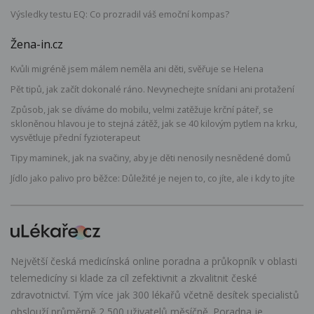
Výsledky testu EQ: Co prozradil váš emoční kompas?
Žena-in.cz
Kvůli migréně jsem málem neměla ani děti, svěřuje se Helena
Pět tipů, jak začít dokonalé ráno. Nevynechejte snídani ani protažení
Způsob, jak se díváme do mobilu, velmi zatěžuje krční páteř, se
skloněnou hlavou je to stejná zátěž, jak se 40 kilovým pytlem na krku,
vysvětluje přední fyzioterapeut
Tipy maminek, jak na svačiny, aby je děti nenosily nesnědené domů
Jídlo jako palivo pro běžce: Důležité je nejen to, co jíte, ale i kdy to jíte
Největší česká medicínská online poradna a průkopník v oblasti
telemedicíny si klade za cíl zefektivnit a zkvalitnit české
zdravotnictví. Tým více jak 300 lékařů včetně desítek specialistů
obslouží průměrně 2 500 uživatelů měsíčně. Poradna je