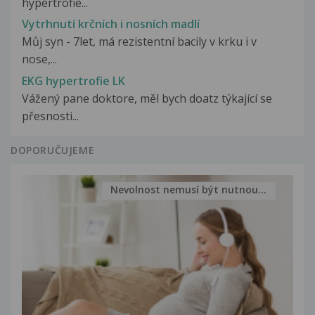
hypertrofie...
Vytrhnutí krčních i nosních madlí
Můj syn - 7let, má rezistentní bacily v krku i v
nose,...
EKG hypertrofie LK
Vážený pane doktore, měl bych doatz týkající se
přesnosti...
DOPORUČUJEME
Nevolnost nemusí být nutnou...