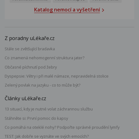
Katalog nemocí a vyšetření
Z poradny uLékaře.cz
Stále se zvětšující bradavka
Co znamená nehomogenní struktura jater?
Občasné píchnutí pod žebry
Dyspepsie: Větry i při malé námaze, nepravidelná stolice
Zelený povlak na jazyku - co to může být?
Články uLékaře.cz
13 situací, kdy je nutné volat záchrannou službu
Stáhněte si: První pomoc do kapsy
Co pomáhá na oteklé nohy? Podpořte správné proudění lymfy
TEST: Jak dobře se vyznáte ve svých emocích?