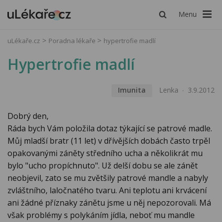
Menu
uLékaře.cz
Poradna lékaře
hypertrofie madlí
Hypertrofie madlí
Imunita
Lenka
3.9.2012
Dobrý den,
Ráda bych Vám položila dotaz týkající se patrové madle.
Můj mladší bratr (11 let) v dřívějších dobách často trpěl
opakovanými záněty středního ucha a několikrát mu
bylo "ucho propíchnuto". Už delší dobu se ale zánět
neobjevil, zato se mu zvětšily patrové mandle a nabyly
zvláštního, laločnatého tvaru. Ani teplotu ani krvácení
ani žádné příznaky zánětu jsme u něj nepozorovali. Má
však problémy s polykáním jídla, neboť mu mandle