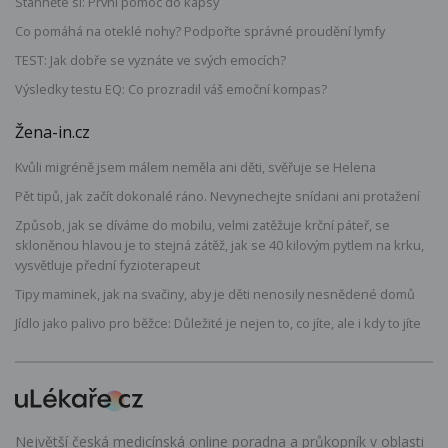
Stáhněte si: První pomoc do kapsy
Co pomáhá na oteklé nohy? Podpořte správné proudění lymfy
TEST: Jak dobře se vyznáte ve svých emocích?
Výsledky testu EQ: Co prozradil váš emoční kompas?
Žena-in.cz
Kvůli migréně jsem málem neměla ani děti, svěřuje se Helena
Pět tipů, jak začít dokonalé ráno. Nevynechejte snídani ani protažení
Způsob, jak se díváme do mobilu, velmi zatěžuje krční páteř, se
skloněnou hlavou je to stejná zátěž, jak se 40 kilovým pytlem na krku,
vysvětluje přední fyzioterapeut
Tipy maminek, jak na svačiny, aby je děti nenosily nesnědené domů
Jídlo jako palivo pro běžce: Důležité je nejen to, co jíte, ale i kdy to jíte
Největší česká medicínská online poradna a průkopník v oblasti