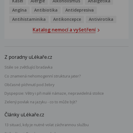
Kašel
Alergie
Alkoholismus
Analgetika
Angína
Antibiotika
Antidepresiva
Antihistaminika
Antikoncepce
Antivirotika
Katalog nemocí a vyšetření
Z poradny uLékaře.cz
Stále se zvětšující bradavka
Co znamená nehomogenní struktura jater?
Občasné píchnutí pod žebry
Dyspepsie: Větry i při malé námaze, nepravidelná stolice
Zelený povlak na jazyku - co to může být?
Články uLékaře.cz
13 situací, kdy je nutné volat záchrannou službu