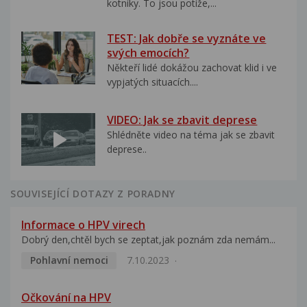
kotníky. To jsou potíže,...
TEST: Jak dobře se vyznáte ve
svých emocích?
Někteří lidé dokážou zachovat klid i ve
vypjatých situacích....
VIDEO: Jak se zbavit deprese
Shlédněte video na téma jak se zbavit
deprese..
SOUVISEJÍCÍ DOTAZY Z PORADNY
Informace o HPV virech
Dobrý den,chtěl bych se zeptat,jak poznám zda nemám...
Pohlavní nemoci
7.10.2023
Očkování na HPV