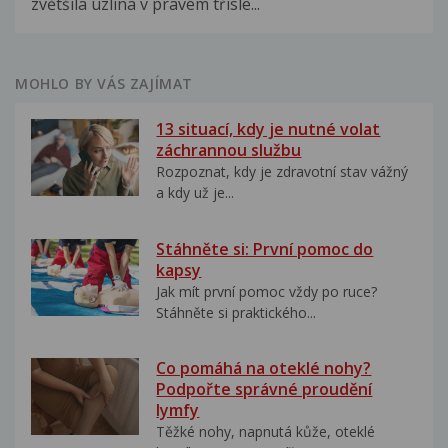
zvětšila uzlina v pravém třísle...
MOHLO BY VÁS ZAJÍMAT
13 situací, kdy je nutné volat
záchrannou službu
Rozpoznat, kdy je zdravotní stav vážný
a kdy už je...
Stáhněte si: První pomoc do
kapsy
Jak mít první pomoc vždy po ruce?
Stáhněte si praktického...
Co pomáhá na oteklé nohy?
Podpořte správné proudění
lymfy
Těžké nohy, napnutá kůže, oteklé