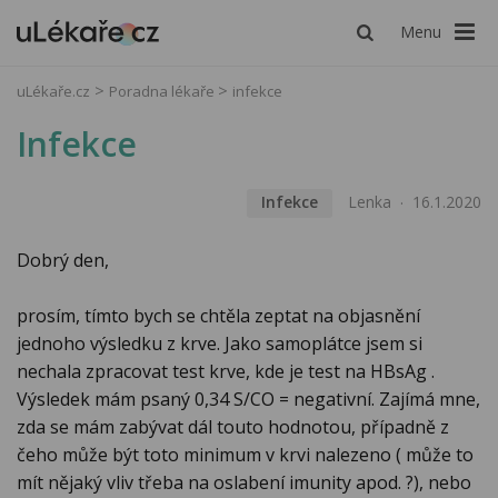
Menu
uLékaře.cz
Poradna lékaře
infekce
Infekce
Infekce
Lenka
16.1.2020
Dobrý den,
prosím, tímto bych se chtěla zeptat na objasnění
jednoho výsledku z krve. Jako samoplátce jsem si
nechala zpracovat test krve, kde je test na HBsAg .
Výsledek mám psaný 0,34 S/CO = negativní. Zajímá mne,
zda se mám zabývat dál touto hodnotou, případně z
čeho může být toto minimum v krvi nalezeno ( může to
mít nějaký vliv třeba na oslabení imunity apod. ?), nebo