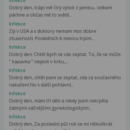
Infekce
Dobrý den, trápí mě čirý výtok z penisu.. celkem
páchne a občas mě to svědí...
Infekce
Ziji v USA a s doktory nemam moc dobre
zkusenosti. Poslednich 6 mesicu trpim...
Infekce
Dobrý den. Chtěl bych se vás zeptat. To, že se může
“ kapavka “ objevit v krku,...
Infekce
Dobrý den, chtěl jsem se zeptat, zda za současného
nakažení hiv s další pohlavní...
Infekce
Dobrý den, mám tři děti a nikdy jsem netrpěla
žádnými vážnějšími gynekologickými...
Infekce
Dobrý den, Za poslední půl rok se mi několikrát