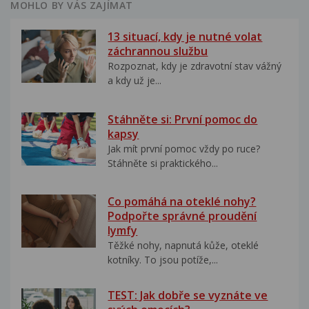
MOHLO BY VÁS ZAJÍMAT
13 situací, kdy je nutné volat
záchrannou službu
Rozpoznat, kdy je zdravotní stav vážný
a kdy už je...
Stáhněte si: První pomoc do
kapsy
Jak mít první pomoc vždy po ruce?
Stáhněte si praktického...
Co pomáhá na oteklé nohy?
Podpořte správné proudění
lymfy
Těžké nohy, napnutá kůže, oteklé
kotníky. To jsou potíže,...
TEST: Jak dobře se vyznáte ve