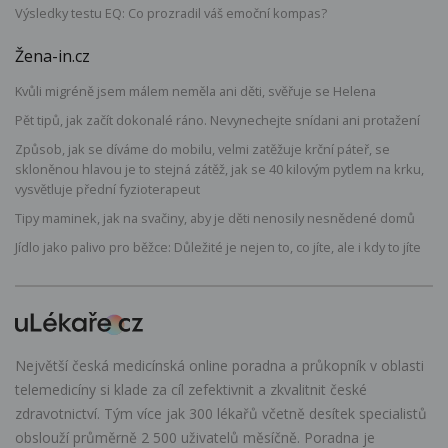
Výsledky testu EQ: Co prozradil váš emoční kompas?
Žena-in.cz
Kvůli migréně jsem málem neměla ani děti, svěřuje se Helena
Pět tipů, jak začít dokonalé ráno. Nevynechejte snídani ani protažení
Způsob, jak se díváme do mobilu, velmi zatěžuje krční páteř, se
skloněnou hlavou je to stejná zátěž, jak se 40 kilovým pytlem na krku,
vysvětluje přední fyzioterapeut
Tipy maminek, jak na svačiny, aby je děti nenosily nesnědené domů
Jídlo jako palivo pro běžce: Důležité je nejen to, co jíte, ale i kdy to jíte
Největší česká medicínská online poradna a průkopník v oblasti
telemedicíny si klade za cíl zefektivnit a zkvalitnit české
zdravotnictví. Tým více jak 300 lékařů včetně desítek specialistů
obslouží průměrně 2 500 uživatelů měsíčně. Poradna je