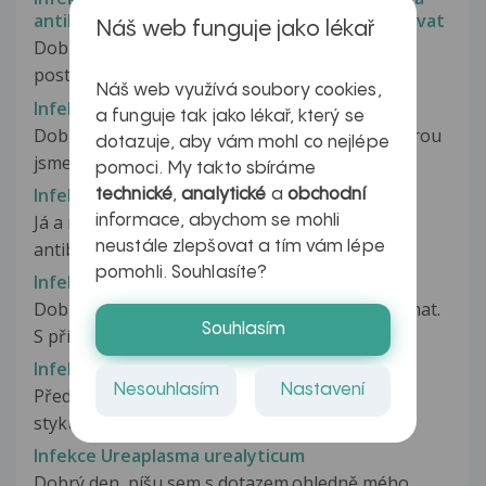
antibiotika a alergie na PNC, jak dále postupovat
Náš web funguje jako lékař
Dobrý den, prosím o posouzení stavu a zvolení
postupu léčby. Jsem pacient,...
Náš web využívá soubory cookies,
Infekce u dítěte
a funguje tak jako lékař, který se
Dobrý den, obracím se na Vás s prosbou. S dcerou
dotazuje, aby vám mohl co nejlépe
jsme si udělali výlet na Václavské...
pomoci. My takto sbíráme
Infekce ureaplasma
technické
,
analytické
a
obchodní
Já a můj přítel máme ureolazma, beru na to
informace, abychom se mohli
neustále zlepšovat a tím vám lépe
antibiotika ale on zatím ne. Kdyby...
pomohli. Souhlasíte?
Infekce ureaplasma
Dobrý den, měla bych dotaz ohledně ureaplazmat.
Souhlasím
S přítelem jsme spolu skoro...
Infekce Ureaplasma Urealyticum
Nesouhlasím
Nastavení
Před dvěma lety jsem po jediném nechráněném
styku prodělala infekci Ureaplasma...
Infekce Ureaplasma urealyticum
Dobrý den, píšu sem s dotazem.ohledně mého