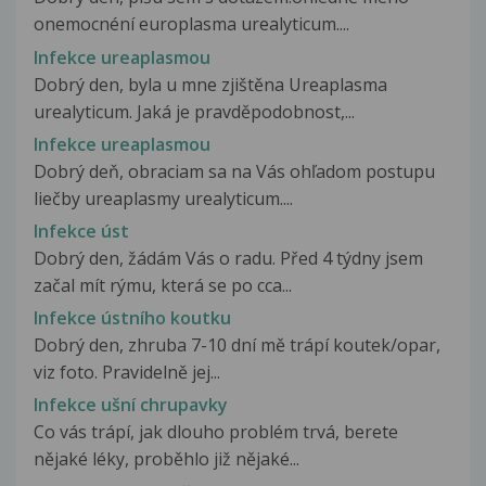
onemocnéní europlasma urealyticum....
Infekce ureaplasmou
Dobrý den, byla u mne zjištěna Ureaplasma
urealyticum. Jaká je pravděpodobnost,...
Infekce ureaplasmou
Dobrý deň, obraciam sa na Vás ohľadom postupu
liečby ureaplasmy urealyticum....
Infekce úst
Dobrý den, žádám Vás o radu. Před 4 týdny jsem
začal mít rýmu, která se po cca...
Infekce ústního koutku
Dobrý den, zhruba 7-10 dní mě trápí koutek/opar,
viz foto. Pravidelně jej...
Infekce ušní chrupavky
Co vás trápí, jak dlouho problém trvá, berete
nějaké léky, proběhlo již nějaké...