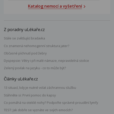
Katalog nemocí a vyšetření
Z poradny uLékaře.cz
Stále se zvětšující bradavka
Co znamená nehomogenní struktura jater?
Občasné píchnutí pod žebry
Dyspepsie: Větry i při malé námaze, nepravidelná stolice
Zelený povlak na jazyku - co to může být?
Články uLékaře.cz
13 situací, kdy je nutné volat záchrannou službu
Stáhněte si: První pomoc do kapsy
Co pomáhá na oteklé nohy? Podpořte správné proudění lymfy
TEST: Jak dobře se vyznáte ve svých emocích?