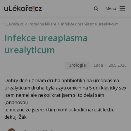
Menu
uLékaře.cz
Poradna lékaře
Infekce ureaplasma urealyticum
Infekce ureaplasma
urealyticum
Urologie
Lada
28.5.2020
Dobry den uz mam druha antibiotika na ureaplasma
urealyticum druha byla azytromicin na 5 dni klasicky sex
jsem nemel ale nekolikrat jsem si to delal sám
(onanoval)
Je mozne ze jsem si tim mohl uskodit narusit lecbu
dekuji Žák