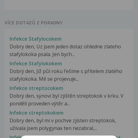
VÍCE DOTAZŮ Z PORADNY
Infekce Stafylocokem
Dobry den, Uz jsem jeden dotaz ohledne zlateho
stafylokoka psala. Jen bych...
Infekce Stafylokokem
Dobrý den, Již půl roku řešíme s přítelem zlatého
stafylokoka. Mě se projevuje...
Infekce streptocokem
Dobrý den, synovi byl zjištěn streptokok v krku. V
pondělí proveden výtěr a...
Infekce streptokokem
Dobry den, byl mi v pochve zjisten streptokok,
užívala jsem polygynax ten nezabral,...
Infekce streptokokem, rezistence bakterie na