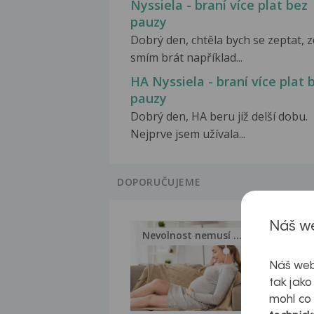
Nyssiela - braní více plat bez
pauzy
Dobrý den, chtěla bych se zeptat, 
smím brát například...
HA Nyssiela - braní více plat 
pauzy
Dobrý den, HA beru již delší dobu.
Nejprve jsem užívala...
DOPORUČUJEME
Náš we
Nevolnost nemusí být nutnou...
Jak 
Náš web
tak jako
mohl co