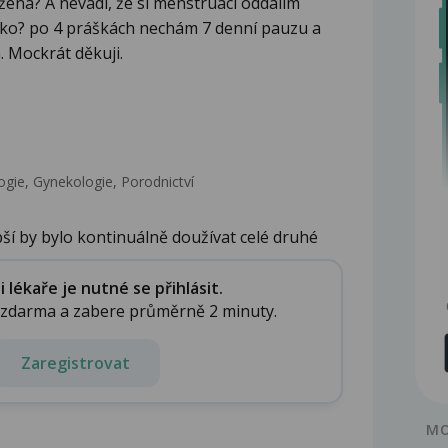
žená? A nevadí, že si menstruaci oddálím
íčko? po 4 práškách nechám 7 denní pauzu a
 Mockrát děkuji.
gie, Gynekologie, Porodnictví
pší by bylo kontinuálně doužívat celé druhé
lékaře je nutné se přihlásit.
e zdarma a zabere průměrně 2 minuty.
Zaregistrovat
MO