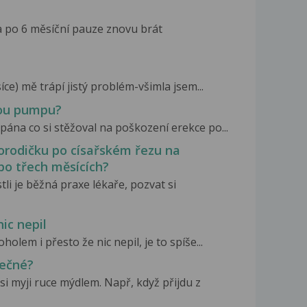
a po 6 měsíční pauze znovu brát
ce) mě trápí jistý problém-všimla jsem...
vou pumpu?
pána co si stěžoval na poškození erekce po...
horodičku po císařském řezu na
po třech měsících?
tli je běžná praxe lékaře, pozvat si
nic nepil
holem i přesto že nic nepil, je to spíše...
pečné?
i myji ruce mýdlem. Např, když přijdu z