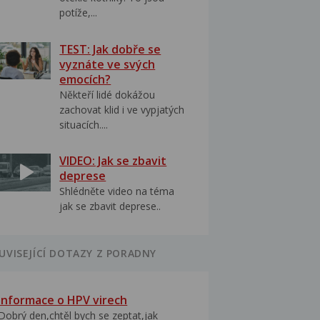
potíže,...
TEST: Jak dobře se
vyznáte ve svých
emocích?
Někteří lidé dokážou
zachovat klid i ve vypjatých
situacích....
VIDEO: Jak se zbavit
deprese
Shlédněte video na téma
jak se zbavit deprese..
UVISEJÍCÍ DOTAZY Z PORADNY
Informace o HPV virech
Dobrý den,chtěl bych se zeptat,jak