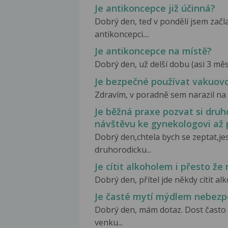
Je antikoncepce již účinná?
Dobrý den, teď v pondělí jsem začl
antikoncepci....
Je antikoncepce na místě?
Dobrý den, už delší dobu (asi 3 měsí
Je bezpečné používat vakuo
Zdravím, v poradně sem narazil na 
Je běžná praxe pozvat si dru
návštěvu ke gynekologovi až 
Dobrý den,chtela bych se zeptat,jes
druhorodicku...
Je cítit alkoholem i přesto že 
Dobrý den, přítel jde někdy cítit alko
Je časté mytí mýdlem nebez
Dobrý den, mám dotaz. Dost často s
venku...