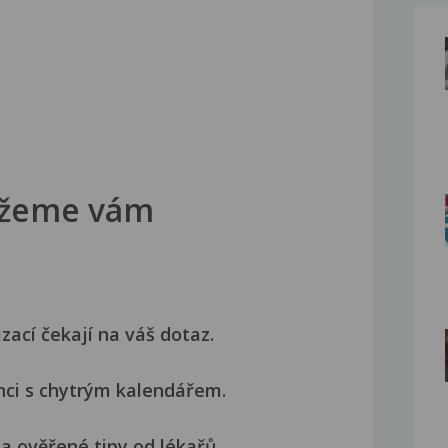
žeme vám
izací čekají na váš dotaz.
nci s chytrým kalendářem.
a ověřené tipy od lékařů.