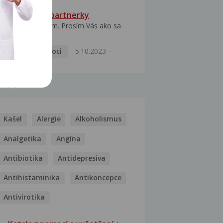
HPV typ 52 u partnerky
Dobrý deň prajem. Prosím Vás ako sa
dá vyliečiť vírus...
Pohlavní nemoci
5.10.2023
MOCI
Kašel
Alergie
Alkoholismus
Analgetika
Angína
Antibiotika
Antidepresiva
Antihistaminika
Antikoncepce
Antivirotika