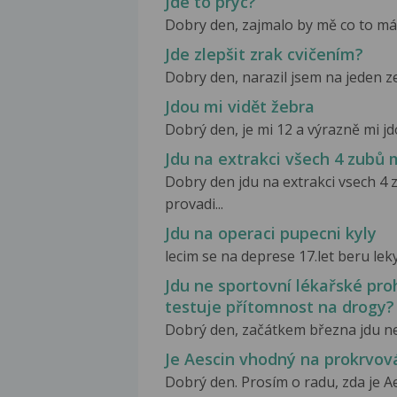
Jde to pryc?
Dobry den, zajmalo by mě co to mám.
Jde zlepšit zrak cvičením?
Dobry den, narazil jsem na jeden ze
Jdou mi vidět žebra
Dobrý den, je mi 12 a výrazně mi jd
Jdu na extrakci všech 4 zubů 
Dobry den jdu na extrakci vsech 4 
provadi...
Jdu na operaci pupecni kyly
lecim se na deprese 17.let beru leky 
Jdu ne sportovní lékařské pro
testuje přítomnost na drogy?
Dobrý den, začátkem března jdu ne 
Je Aescin vhodný na prokrvová
Dobrý den. Prosím o radu, zda je Ae