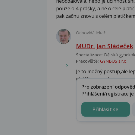
neoddalovala, nebo je účinnost sní
pouze o 4 prášky, a né o celé plat
pak začnu znovu s celém platíčkem.
Odpovídá lékař:
MUDr. Jan Sládeček
Specializace:
Dětská gynekolo
Pracoviště:
GYNBUS s.r.o.
Je to možný postup,ale le
platíčko a poté si...
Pro zobrazení odpovědi 
Přihlášení/registrace j
Přihlásit se