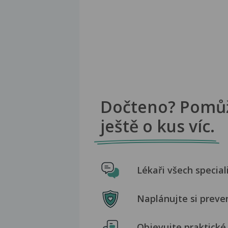
Dočteno? Pomů
ještě o kus víc.
Lékaři všech special
Naplánujte si preve
Objevujte praktické 