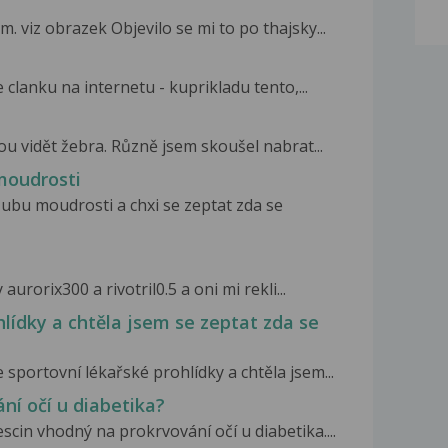
 viz obrazek Objevilo se mi to po thajsky...
 clanku na internetu - kuprikladu tento,...
ou vidět žebra. Různě jsem skoušel nabrat...
moudrosti
zubu moudrosti a chxi se zeptat zda se
aurorix300 a rivotril0.5 a oni mi rekli...
hlídky a chtěla jsem se zeptat zda se
sportovní lékařské prohlídky a chtěla jsem...
ní očí u diabetika?
scin vhodný na prokrvování očí u diabetika....