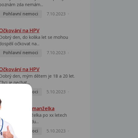
poznám zda nemám...
Pohlavní nemoci
7.10.2023
Očkování na HPV
Dobrý den, do kolika let se mohou
dospělí očkovat na...
Pohlavní nemoci
7.10.2023
Očkování na HPV
Dobrý den, mým dětem je 18 a 20 let.
Chci je nechat...
Pohlavní nemoci
5.10.2023
HPV pozitivní manželka
Dobrý den, manželka po xx letech
přivezla z Východu...
Pohlavní nemoci
5.10.2023