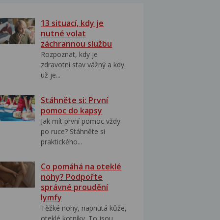
13 situací, kdy je
nutné volat
záchrannou službu
Rozpoznat, kdy je
zdravotní stav vážný a kdy
už je...
Stáhněte si: První
pomoc do kapsy
Jak mít první pomoc vždy
po ruce? Stáhněte si
praktického...
Co pomáhá na oteklé
nohy? Podpořte
správné proudění
lymfy
Těžké nohy, napnutá kůže,
oteklé kotníky. To jsou