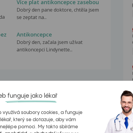
Více plat antikoncepce zasebou
Dobrý den pane doktore, chtěla jsem
zda
se zeptat na...
bez
Antikoncepce
Dobrý den, začala jsem užívat
antikoncepci Lindynette...
b funguje jako lékař
na zdravá játra?
Myasthenia gravis – vše, co...
 využívá soubory cookies, a funguje
 lékař, který se dotazuje, aby vám
 nejlépe pomoci. My takto sbíráme