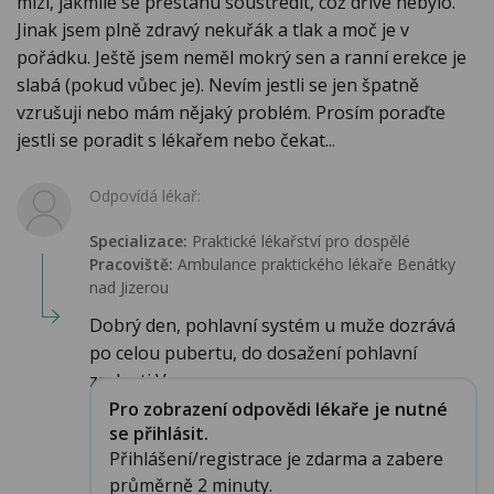
mizí, jakmile se přestanu soustředit, což dříve nebylo.
Jinak jsem plně zdravý nekuřák a tlak a moč je v
pořádku. Ještě jsem neměl mokrý sen a ranní erekce je
slabá (pokud vůbec je). Nevím jestli se jen špatně
vzrušuji nebo mám nějaký problém. Prosím poraďte
jestli se poradit s lékařem nebo čekat...
Odpovídá lékař:
Specializace:
Praktické lékařství pro dospělé
Pracoviště:
Ambulance praktického lékaře Benátky
nad Jizerou
Dobrý den, pohlavní systém u muže dozrává
po celou pubertu, do dosažení pohlavní
zralosti V...
Pro zobrazení odpovědi lékaře je nutné
se přihlásit.
Přihlášení/registrace je zdarma a zabere
průměrně 2 minuty.