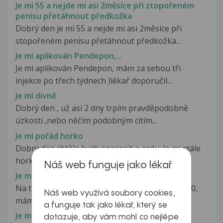
Je mi 55 a nejde mi asi 2měsíce při ztopořeném
penisu přetáhnout předkožka
Dobrý den je mi 55 a nejde mi asi 2měsíce při
stopořeném penisu přetáhnout předkožka...
Je mi aplikován Pendepon,...
Je mi aplikován Pendepon, mám za sebou tři
injekce po třech týdnech )lékař doporučil...
Je mi divně
Dobrý den , už asi 2 dny trpím pravděpodobně
úzkostí ,nebo něčím podobným cítím...
Je mi pořád horko
Dobrý den,chtěla bych poprosit o radu. Je mi stále
horko,začalo to v těhotenství,teď...
Náš web funguje jako lékař
Je mi pořád zima
Na tlak beru léky a držím ho mezi 130-140/70-90,
Náš web využívá soubory cookies,
mám stále studené ruce a poslední...
a funguje tak jako lékař, který se
Je mi stále divně
dotazuje, aby vám mohl co nejlépe