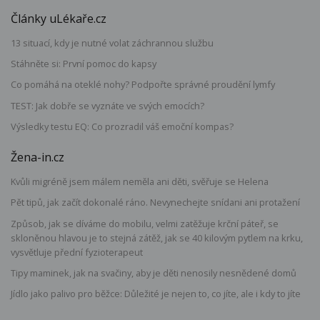
Články uLékaře.cz
13 situací, kdy je nutné volat záchrannou službu
Stáhněte si: První pomoc do kapsy
Co pomáhá na oteklé nohy? Podpořte správné proudění lymfy
TEST: Jak dobře se vyznáte ve svých emocích?
Výsledky testu EQ: Co prozradil váš emoční kompas?
Žena-in.cz
Kvůli migréně jsem málem neměla ani děti, svěřuje se Helena
Pět tipů, jak začít dokonalé ráno. Nevynechejte snídani ani protažení
Způsob, jak se díváme do mobilu, velmi zatěžuje krční páteř, se
skloněnou hlavou je to stejná zátěž, jak se 40 kilovým pytlem na krku,
vysvětluje přední fyzioterapeut
Tipy maminek, jak na svačiny, aby je děti nenosily nesnědené domů
Jídlo jako palivo pro běžce: Důležité je nejen to, co jíte, ale i kdy to jíte