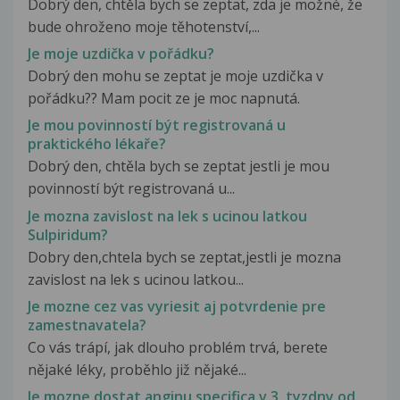
Dobrý den, chtěla bych se zeptat, zda je možné, že
bude ohroženo moje těhotenství,...
Je moje uzdička v pořádku?
Dobrý den mohu se zeptat je moje uzdička v
pořádku?? Mam pocit ze je moc napnutá.
Je mou povinností být registrovaná u
praktického lékaře?
Dobrý den, chtěla bych se zeptat jestli je mou
povinností být registrovaná u...
Je mozna zavislost na lek s ucinou latkou
Sulpiridum?
Dobry den,chtela bych se zeptat,jestli je mozna
zavislost na lek s ucinou latkou...
Je mozne cez vas vyriesit aj potvrdenie pre
zamestnavatela?
Co vás trápí, jak dlouho problém trvá, berete
nějaké léky, proběhlo již nějaké...
Je mozne dostat anginu specifica v 3. tyzdny od