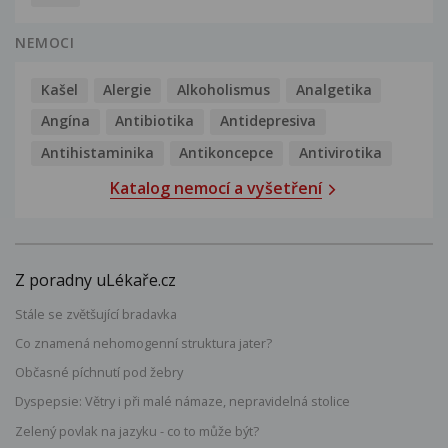
NEMOCI
Kašel
Alergie
Alkoholismus
Analgetika
Angína
Antibiotika
Antidepresiva
Antihistaminika
Antikoncepce
Antivirotika
Katalog nemocí a vyšetření
Z poradny uLékaře.cz
Stále se zvětšující bradavka
Co znamená nehomogenní struktura jater?
Občasné píchnutí pod žebry
Dyspepsie: Větry i při malé námaze, nepravidelná stolice
Zelený povlak na jazyku - co to může být?