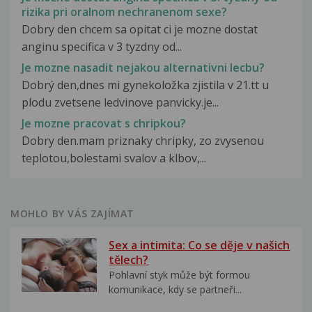
rizika pri oralnom nechranenom sexe?
Dobry den chcem sa opitat ci je mozne dostat
anginu specifica v 3 tyzdny od...
Je mozne nasadit nejakou alternativni lecbu?
Dobrý den,dnes mi gynekoložka zjistila v 21.tt u
plodu zvetsene ledvinove panvicky.je...
Je mozne pracovat s chripkou?
Dobry den.mam priznaky chripky, zo zvysenou
teplotou,bolestami svalov a klbov,...
MOHLO BY VÁS ZAJÍMAT
Sex a intimita: Co se děje v našich
tělech?
Pohlavní styk může být formou
komunikace, kdy se partneři...