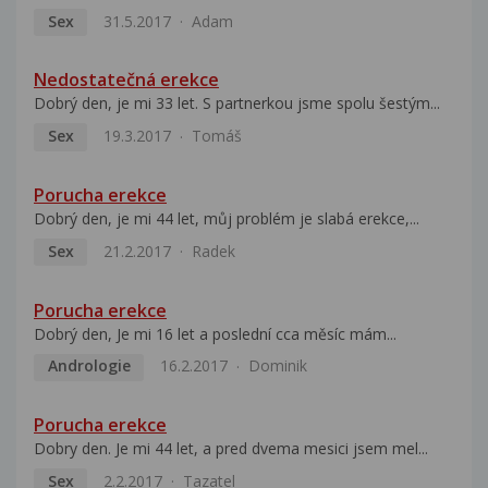
Sex
31.5.2017
Adam
Nedostatečná erekce
Dobrý den, je mi 33 let. S partnerkou jsme spolu šestým...
Sex
19.3.2017
Tomáš
Porucha erekce
Dobrý den, je mi 44 let, můj problém je slabá erekce,...
Sex
21.2.2017
Radek
Porucha erekce
Dobrý den, Je mi 16 let a poslední cca měsíc mám...
Andrologie
16.2.2017
Dominik
Porucha erekce
Dobry den. Je mi 44 let, a pred dvema mesici jsem mel...
Sex
2.2.2017
Tazatel