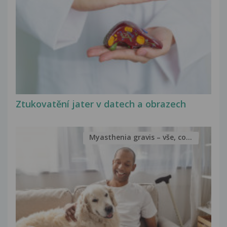
Ztukovatění jater v datech a obrazech
Myasthenia gravis – vše, co...