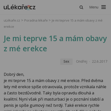
Menu
uLékaře.cz
Poradna lékaře
Je mi teprve 15 a mám obavy z mé
erekce
Je mi teprve 15 a mám obavy
z mé erekce
Sex
Ondřej
22.6.2017
Dobrý den,
je mi teprve 15 a mám obavy z mé erekce. Před dvěma
lety mě erekce spíše otravovala, protože vznikala náhle
a často bezdůvodně. Taky byla opravdu dlouhá a
kvalitní. Nyní však při masturbaci je o poznání slabší a
penis je spíše gumový než tvrdý. Také erekce rychle