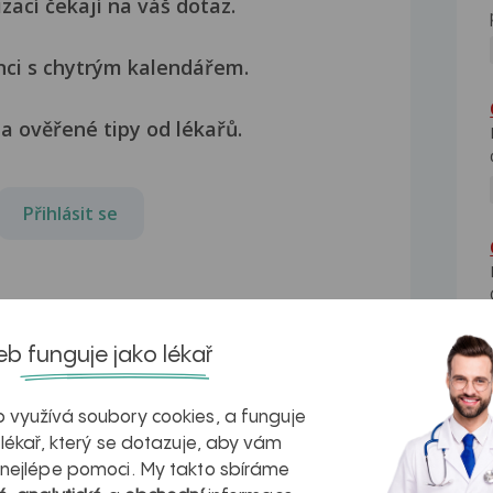
izací čekají na váš dotaz.
nci s chytrým kalendářem.
a ověřené tipy od lékařů.
Přihlásit se
b funguje jako lékař
 využívá soubory cookies, a funguje
 lékař, který se dotazuje, aby vám
 nejlépe pomoci. My takto sbíráme