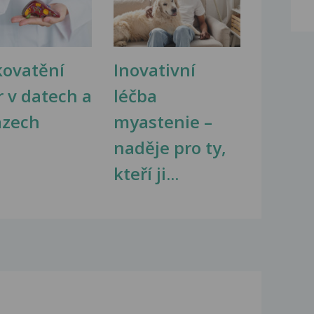
kovatění
Inovativní
r v datech a
léčba
azech
myastenie –
naděje pro ty,
kteří ji...