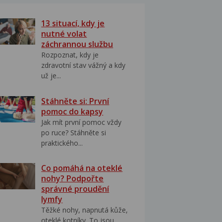
13 situací, kdy je
nutné volat
záchrannou službu
Rozpoznat, kdy je
zdravotní stav vážný a kdy
už je...
Stáhněte si: První
pomoc do kapsy
Jak mít první pomoc vždy
po ruce? Stáhněte si
praktického...
Co pomáhá na oteklé
nohy? Podpořte
správné proudění
lymfy
Těžké nohy, napnutá kůže,
oteklé kotníky. To jsou