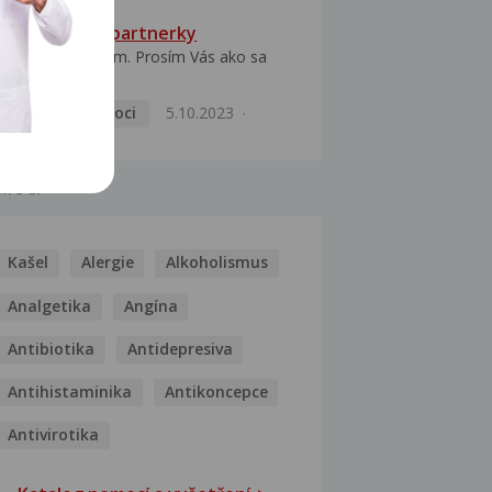
HPV typ 52 u partnerky
Dobrý deň prajem. Prosím Vás ako sa
dá vyliečiť vírus...
Pohlavní nemoci
5.10.2023
MOCI
Kašel
Alergie
Alkoholismus
Analgetika
Angína
Antibiotika
Antidepresiva
Antihistaminika
Antikoncepce
Antivirotika