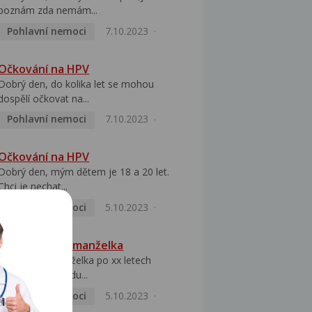
poznám zda nemám...
Pohlavní nemoci
7.10.2023
Očkování na HPV
Dobrý den, do kolika let se mohou
dospělí očkovat na...
Pohlavní nemoci
7.10.2023
Očkování na HPV
Dobrý den, mým dětem je 18 a 20 let.
Chci je nechat...
Pohlavní nemoci
5.10.2023
HPV pozitivní manželka
Dobrý den, manželka po xx letech
přivezla z Východu...
Pohlavní nemoci
5.10.2023