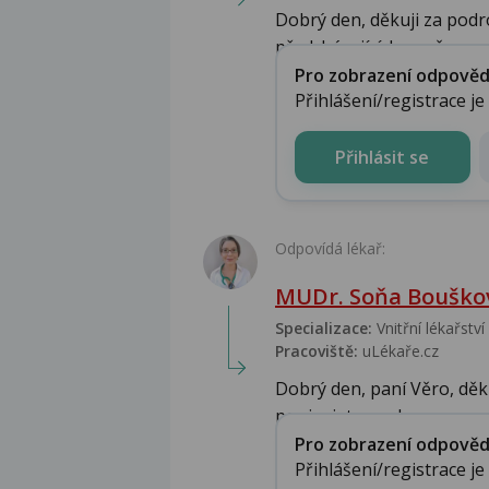
Dobrý den, děkuji za pod
předcházejících souča...
Pro zobrazení odpovědi 
Přihlášení/registrace j
Přihlásit se
Odpovídá lékař:
MUDr. Soňa Bouškov
Specializace:
Vnitřní lékařství
Pracoviště:
uLékaře.cz
Dobrý den, paní Věro, děku
popisujete, moho...
Pro zobrazení odpovědi 
Přihlášení/registrace j