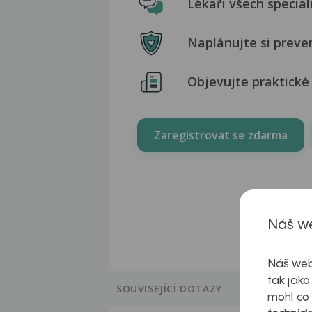
Lékaři všech special
Naplánujte si preve
Objevujte praktické 
Zaregistrovat se zdarma
Náš we
Náš web
tak jako
SOUVISEJÍCÍ DOTAZY
mohl co