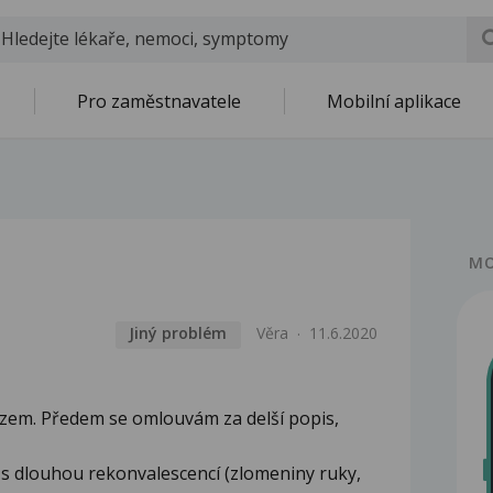
Pro zaměstnavatele
Mobilní aplikace
MO
Jiný problém
Věra
11.6.2020
azem. Předem se omlouvám za delší popis,
z s dlouhou rekonvalescencí (zlomeniny ruky,