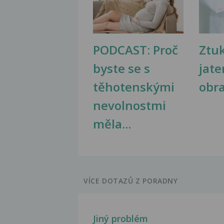
PODCAST: Proč
Ztu
byste se s
jate
těhotenskými
obr
nevolnostmi
měla...
VÍCE DOTAZŮ Z PORADNY
Jiný problém