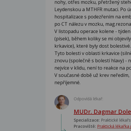
nohy, otřes mozku, přetržený stehe
Leydenskou a MTHFR mutaci. Po úr
hospitalizace s podezřením na embo
po CT nálezu v mozku, mag.rezona
V listopadu operace kolene - týden
(písek), během koliky se mi objevil
krkavice), které byly dost bolestivé.
Tyto bolesti v oblasti krkavice (sil
znovu (společně s bolestí hlavy) - n
nejvíce v klidu, není to reakce na p
V současné době už krev neředím, za
nepříjemné.
Odpovídá lékař:
MUDr. Dagmar Dole
Specializace:
Praktické lékařs
Pracoviště:
Praktická lékařka