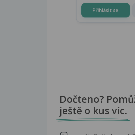
Přihlásit se
Dočteno? Pomů
ještě o kus víc.