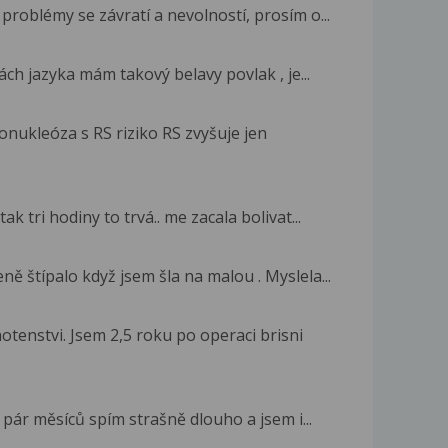
roblémy se závratí a nevolností, prosím o...
ách jazyka mám takový belavy povlak , je...
nukleóza s RS riziko RS zvyšuje jen
 tri hodiny to trvá.. me zacala bolivat...
ně štípalo když jsem šla na malou . Myslela...
tenstvi. Jsem 2,5 roku po operaci brisni
 pár měsíců spím strašně dlouho a jsem i...