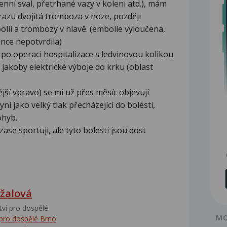
nní sval, přetrhané vazy v koleni atd.), mám
azu dvojitá tromboza v noze, později
lii a trombozy v hlavě. (embolie vyloučena,
nce nepotvrdila)
 po operaci hospitalizace s ledvinovou kolikou
y jakoby elektrické výboje do krku (oblast
nější vpravo) se mi už přes měsíc objevují
yní jako velký tlak přecházející do bolesti,
ohyb.
se sportuji, ale tyto bolesti jsou dost
žalová
tví pro dospělé
MO
 pro dospělé Brno