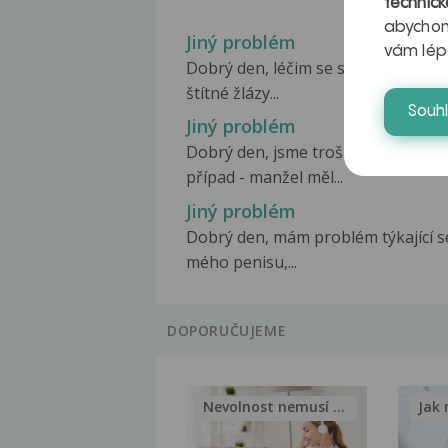
technick
abychom
Jiný problém
vám lép
Dobrý den, léčim se s sníženou fun
štítné žlázy...
Souh
Jiný problém
Dobrý den, jsme trošku vážnější
případ - manžel měl...
Jiný problém
Dobrý den, mám problém týkající s
mého penisu,...
DOPORUČUJEME
Nevolnost nemusí být nutnou...
Jak 