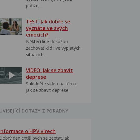
potíže,...
TEST: Jak dobře se
vyznáte ve svých
emocích?
Někteří lidé dokážou
zachovat klid i ve vypjatých
situacích....
VIDEO: Jak se zbavit
deprese
Shlédněte video na téma
jak se zbavit deprese..
UVISEJÍCÍ DOTAZY Z PORADNY
Informace o HPV virech
Dobrý den,chtěl bych se zeptat,jak