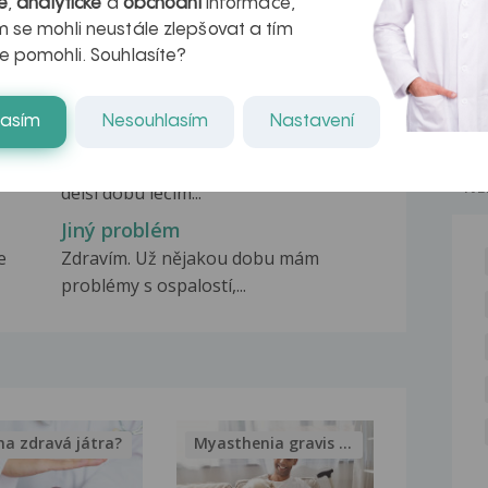
é
,
analytické
a
obchodní
informace,
 se mohli neustále zlepšovat a tím
Jiný problém
e pomohli. Souhlasíte?
kci
Dobrý den, předem se trochu
omlouvám se svůj dotaz,...
lasím
Nesouhlasím
Nastavení
Jiný problém
Vážená paní doktorko/doktore, již se
NE
delší dobu léčím...
Jiný problém
e
Zdravím. Už nějakou dobu mám
problémy s ospalostí,...
na zdravá játra?
Myasthenia gravis – vše, co...