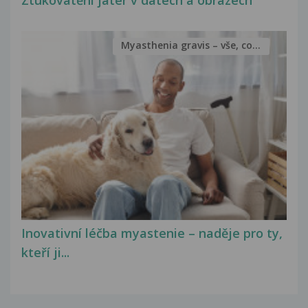
Ztukovatění jater v datech a obrazech
Myasthenia gravis – vše, co...
Inovativní léčba myastenie – naděje pro ty,
kteří ji...