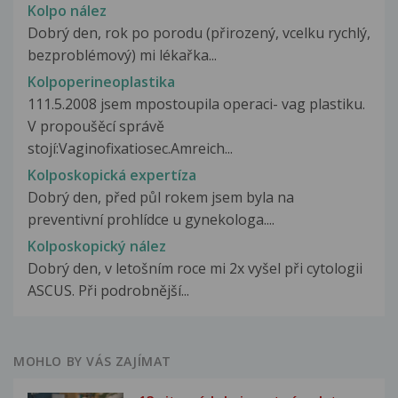
Kolpo nález
Dobrý den, rok po porodu (přirozený, vcelku rychlý,
bezproblémový) mi lékařka...
Kolpoperineoplastika
111.5.2008 jsem mpostoupila operaci- vag plastiku.
V propoušěcí správě
stojí:Vaginofixatiosec.Amreich...
Kolposkopická expertíza
Dobrý den, před půl rokem jsem byla na
preventivní prohlídce u gynekologa....
Kolposkopický nález
Dobrý den, v letošním roce mi 2x vyšel při cytologii
ASCUS. Při podrobnější...
MOHLO BY VÁS ZAJÍMAT