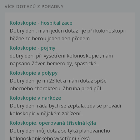
VÍCE DOTAZŮ Z PORADNY
Koloskopie - hospitalizace
Dobrý den , mám jeden dotaz , je při kolonoskopii
běžne že berou jeden den předem...
Koloskopie - pojmy
dobrý den, při vyšetření kolonoskopie ,mám
napsáno Závěr-hemeroidy, spastické...
Koloskopie a polypy
Dobrý den, je mi 23 let a mám dotaz spíše
obecného charakteru. Zhruba před půl...
Koloskopie v narkóze
Dobrý den, ráda bych se zeptala, zda se provádí
koloskopie v nějakém zařízení...
Koloskopie, operovaná tříselná kýla
Dobrý den, můj dotaz se týká plánovaného
kolonoskopického vyšetření. Čeká...