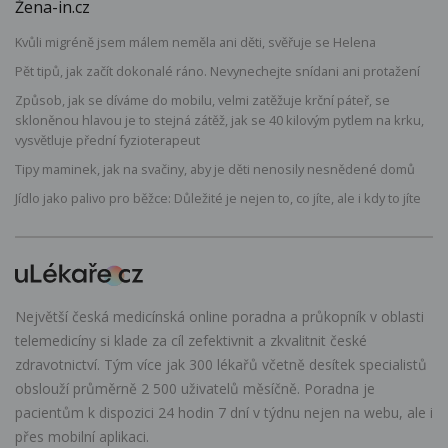
Žena-in.cz
Kvůli migréně jsem málem neměla ani děti, svěřuje se Helena
Pět tipů, jak začít dokonalé ráno. Nevynechejte snídani ani protažení
Způsob, jak se díváme do mobilu, velmi zatěžuje krční páteř, se
skloněnou hlavou je to stejná zátěž, jak se 40 kilovým pytlem na krku,
vysvětluje přední fyzioterapeut
Tipy maminek, jak na svačiny, aby je děti nenosily nesnědené domů
Jídlo jako palivo pro běžce: Důležité je nejen to, co jíte, ale i kdy to jíte
Největší česká medicínská online poradna a průkopník v oblasti
telemedicíny si klade za cíl zefektivnit a zkvalitnit české
zdravotnictví. Tým více jak 300 lékařů včetně desítek specialistů
obslouží průměrně 2 500 uživatelů měsíčně. Poradna je
pacientům k dispozici 24 hodin 7 dní v týdnu nejen na webu, ale i
přes mobilní aplikaci.