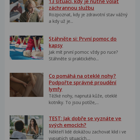
13 situací, kdy je nutné volat
záchrannou službu
Rozpoznat, kdy je zdravotní stav vážný
a kdy už je...
Stáhněte si: První pomoc do
kapsy
Jak mít první pomoc vždy po ruce?
Stáhněte si praktického...
Co pomáhá na oteklé nohy?
Podpořte správné proudění
lymfy
Těžké nohy, napnutá kůže, oteklé
kotníky. To jsou potíže,...
TEST: Jak dobře se vyznáte ve
svých emocích?
Někteří lidé dokážou zachovat klid i ve
vypjatých situacích....