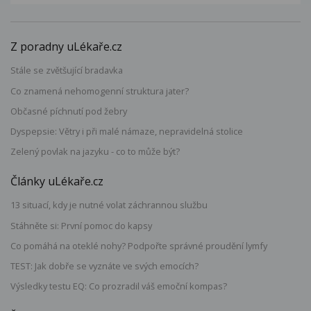
Z poradny uLékaře.cz
Stále se zvětšující bradavka
Co znamená nehomogenní struktura jater?
Občasné píchnutí pod žebry
Dyspepsie: Větry i při malé námaze, nepravidelná stolice
Zelený povlak na jazyku - co to může být?
Články uLékaře.cz
13 situací, kdy je nutné volat záchrannou službu
Stáhněte si: První pomoc do kapsy
Co pomáhá na oteklé nohy? Podpořte správné proudění lymfy
TEST: Jak dobře se vyznáte ve svých emocích?
Výsledky testu EQ: Co prozradil váš emoční kompas?