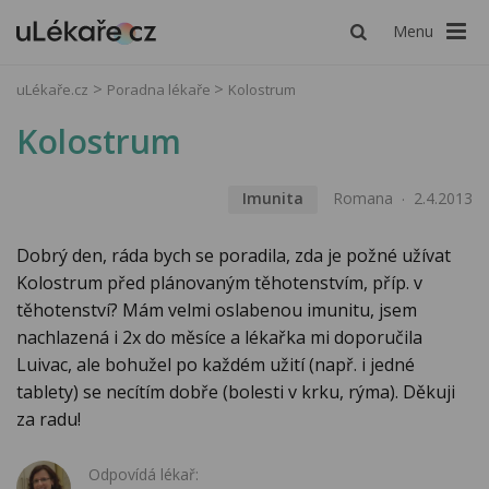
Menu
uLékaře.cz
Poradna lékaře
Kolostrum
Kolostrum
Imunita
Romana
2.4.2013
Dobrý den, ráda bych se poradila, zda je požné užívat
Kolostrum před plánovaným těhotenstvím, příp. v
těhotenství? Mám velmi oslabenou imunitu, jsem
nachlazená i 2x do měsíce a lékařka mi doporučila
Luivac, ale bohužel po každém užití (např. i jedné
tablety) se necítím dobře (bolesti v krku, rýma). Děkuji
za radu!
Odpovídá lékař: