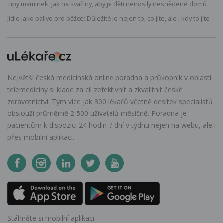
Tipy maminek, jak na svačiny, aby je děti nenosily nesnědené domů
Jídlo jako palivo pro běžce: Důležité je nejen to, co jíte, ale i kdy to jíte
Největší česká medicínská online poradna a průkopník v oblasti
telemedicíny si klade za cíl zefektivnit a zkvalitnit české
zdravotnictví. Tým více jak 300 lékařů včetně desítek specialistů
obslouží průměrně 2 500 uživatelů měsíčně. Poradna je
pacientům k dispozici 24 hodin 7 dní v týdnu nejen na webu, ale i
přes mobilní aplikaci.
Stáhněte si mobilní aplikaci