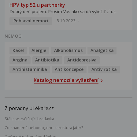
HPV typ 52 u partnerky
Dobrý deň prajem. Prosím Vás ako sa dá vyliečiť vírus...
Pohlavní nemoci
5.10.2023
NEMOCI
Kašel
Alergie
Alkoholismus
Analgetika
Angína
Antibiotika
Antidepresiva
Antihistaminika
Antikoncepce
Antivirotika
Katalog nemocí a vyšetření
Z poradny uLékaře.cz
Stále se zvětšující bradavka
Co znamená nehomogenní struktura jater?
Občasné píchnutí pod žebry