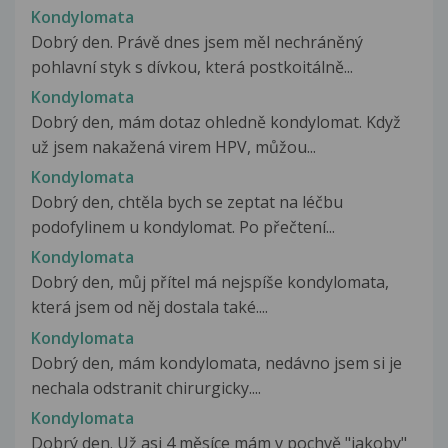
Kondylomata
Dobrý den. Právě dnes jsem měl nechráněný
pohlavní styk s dívkou, která postkoitálně...
Kondylomata
Dobrý den, mám dotaz ohledně kondylomat. Když
už jsem nakažená virem HPV, můžou...
Kondylomata
Dobrý den, chtěla bych se zeptat na léčbu
podofylinem u kondylomat. Po přečtení...
Kondylomata
Dobrý den, můj přítel má nejspíše kondylomata,
která jsem od něj dostala také....
Kondylomata
Dobrý den, mám kondylomata, nedávno jsem si je
nechala odstranit chirurgicky....
Kondylomata
Dobrý den. Už asi 4 měsíce mám v pochvě "jakoby"