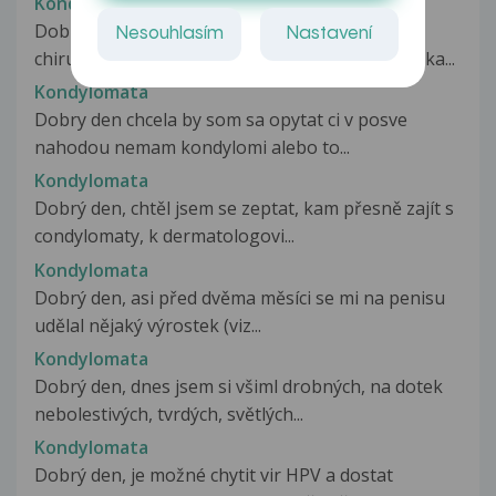
Kondylomata
Dobrý den, mám partnerku, která byla na
Nesouhlasím
Nastavení
chirurgickém odstraněí kondylomat. Gynekoložka...
Kondylomata
Dobry den chcela by som sa opytat ci v posve
nahodou nemam kondylomi alebo to...
Kondylomata
Dobrý den, chtěl jsem se zeptat, kam přesně zajít s
condylomaty, k dermatologovi...
Kondylomata
Dobrý den, asi před dvěma měsíci se mi na penisu
udělal nějaký výrostek (viz...
Kondylomata
Dobrý den, dnes jsem si všiml drobných, na dotek
nebolestivých, tvrdých, světlých...
Kondylomata
Dobrý den, je možné chytit vir HPV a dostat