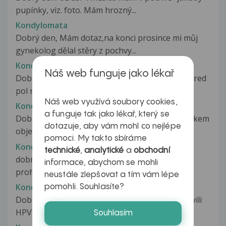
pupínky, viz. foto. Mám hrozný...
Kondylomata
Dobrý den, Mám dotaz,na konci prosince mi můj
gynekolog dělal stěry z pochvy...
Kondylomata
Náš web funguje jako lékař
Dobrý deň, kondylomata sa u mňa objavili asi pred
pol rokom. Pani doktorka...
Náš web využívá soubory cookies,
Kondylomata
a funguje tak jako lékař, který se
Dobrý den. Na penisu se mi před zhruba půl rokem
dotazuje, aby vám mohl co nejlépe
objevily drobné výrůstky...
pomoci. My takto sbíráme
Kondylomata
technické
,
analytické
a
obchodní
dobrý den,můj problém je že mě gynekol na
informace, abychom se mohli
prohlídce po šestinedělí potvrdil...
neustále zlepšovat a tím vám lépe
Kondylomata
pomohli. Souhlasíte?
Dobrý den, u bývalé přítelkyně před 2 lety objevili
HPV vir. Já do té doby...
Souhlasím