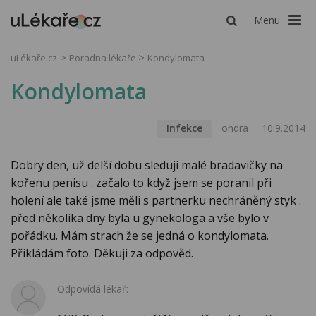
Menu
uLékaře.cz
Poradna lékaře
Kondylomata
Kondylomata
Infekce
ondra
10.9.2014
Dobry den, už delší dobu sleduji malé bradavičky na
kořenu penisu . začalo to když jsem se poranil při
holení ale také jsme měli s partnerku nechráněný styk .
před několika dny byla u gynekologa a vše bylo v
pořádku. Mám strach že se jedná o kondylomata.
Přikládám foto. Děkuji za odpověd.
Odpovídá lékař: