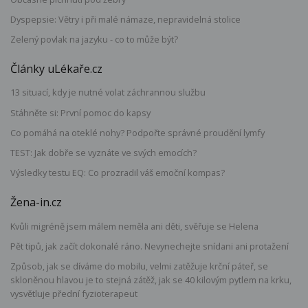
Dyspepsie: Větry i při malé námaze, nepravidelná stolice
Zelený povlak na jazyku - co to může být?
Články uLékaře.cz
13 situací, kdy je nutné volat záchrannou službu
Stáhněte si: První pomoc do kapsy
Co pomáhá na oteklé nohy? Podpořte správné proudění lymfy
TEST: Jak dobře se vyznáte ve svých emocích?
Výsledky testu EQ: Co prozradil váš emoční kompas?
Žena-in.cz
Kvůli migréně jsem málem neměla ani děti, svěřuje se Helena
Pět tipů, jak začít dokonalé ráno. Nevynechejte snídani ani protažení
Způsob, jak se díváme do mobilu, velmi zatěžuje krční páteř, se
skloněnou hlavou je to stejná zátěž, jak se 40 kilovým pytlem na krku,
vysvětluje přední fyzioterapeut