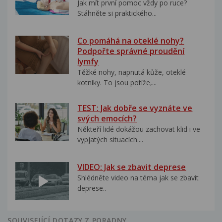
Jak mít první pomoc vždy po ruce?
Stáhněte si praktického...
Co pomáhá na oteklé nohy?
Podpořte správné proudění
lymfy
Těžké nohy, napnutá kůže, oteklé
kotníky. To jsou potíže,...
TEST: Jak dobře se vyznáte ve
svých emocích?
Někteří lidé dokážou zachovat klid i ve
vypjatých situacích....
VIDEO: Jak se zbavit deprese
Shlédněte video na téma jak se zbavit
deprese..
SOUVISEJÍCÍ DOTAZY Z PORADNY