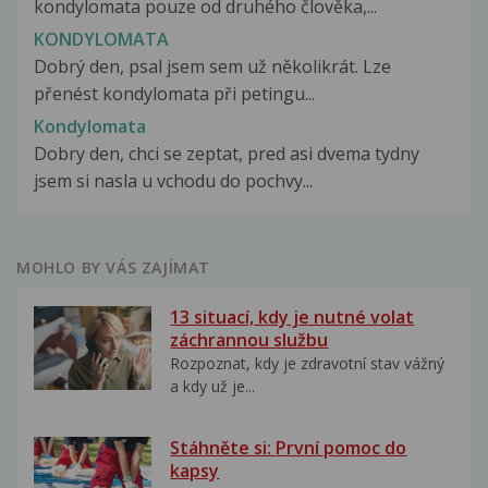
kondylomata pouze od druhého člověka,...
KONDYLOMATA
Dobrý den, psal jsem sem už několikrát. Lze
přenést kondylomata při petingu...
Kondylomata
Dobry den, chci se zeptat, pred asi dvema tydny
jsem si nasla u vchodu do pochvy...
MOHLO BY VÁS ZAJÍMAT
13 situací, kdy je nutné volat
záchrannou službu
Rozpoznat, kdy je zdravotní stav vážný
a kdy už je...
Stáhněte si: První pomoc do
kapsy