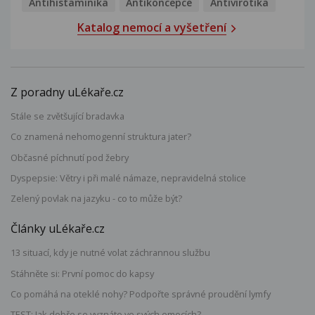
Antihistaminika
Antikoncepce
Antivirotika
Katalog nemocí a vyšetření
Z poradny uLékaře.cz
Stále se zvětšující bradavka
Co znamená nehomogenní struktura jater?
Občasné píchnutí pod žebry
Dyspepsie: Větry i při malé námaze, nepravidelná stolice
Zelený povlak na jazyku - co to může být?
Články uLékaře.cz
13 situací, kdy je nutné volat záchrannou službu
Stáhněte si: První pomoc do kapsy
Co pomáhá na oteklé nohy? Podpořte správné proudění lymfy
TEST: Jak dobře se vyznáte ve svých emocích?