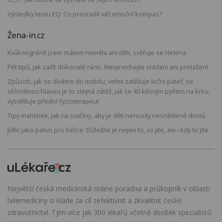
Výsledky testu EQ: Co prozradil váš emoční kompas?
Žena-in.cz
Kvůli migréně jsem málem neměla ani děti, svěřuje se Helena
Pět tipů, jak začít dokonalé ráno. Nevynechejte snídani ani protažení
Způsob, jak se díváme do mobilu, velmi zatěžuje krční páteř, se
skloněnou hlavou je to stejná zátěž, jak se 40 kilovým pytlem na krku,
vysvětluje přední fyzioterapeut
Tipy maminek, jak na svačiny, aby je děti nenosily nesnědené domů
Jídlo jako palivo pro běžce: Důležité je nejen to, co jíte, ale i kdy to jíte
Největší česká medicínská online poradna a průkopník v oblasti
telemedicíny si klade za cíl zefektivnit a zkvalitnit české
zdravotnictví. Tým více jak 300 lékařů včetně desítek specialistů