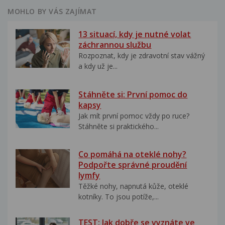
MOHLO BY VÁS ZAJÍMAT
13 situací, kdy je nutné volat
záchrannou službu
Rozpoznat, kdy je zdravotní stav vážný
a kdy už je...
Stáhněte si: První pomoc do
kapsy
Jak mít první pomoc vždy po ruce?
Stáhněte si praktického...
Co pomáhá na oteklé nohy?
Podpořte správné proudění
lymfy
Těžké nohy, napnutá kůže, oteklé
kotníky. To jsou potíže,...
TEST: Jak dobře se vyznáte ve