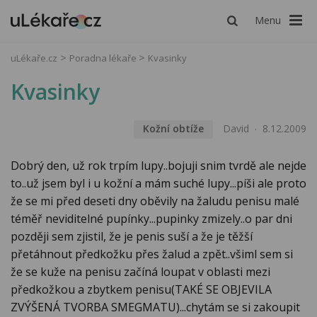
Menu
uLékaře.cz
Poradna lékaře
Kvasinky
Kvasinky
Kožní obtíže
David
8.12.2009
Dobrý den, už rok trpím lupy..bojuji snim tvrdě ale nejde
to..už jsem byl i u kožní a mám suché lupy...píši ale proto
že se mi před deseti dny oběvily na žaludu penisu malé
téměř neviditelné pupínky...pupinky zmizely..o par dni
později sem zjistil, že je penis suší a že je těžší
přetáhnout předkožku přes žalud a zpět..všiml sem si
že se kuže na penisu začíná loupat v oblasti mezi
předkožkou a zbytkem penisu(TAKÉ SE OBJEVILA
ZVÝŠENÁ TVORBA SMEGMATU)...chytám se si zakoupit