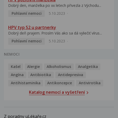
Dobrý den, manželka po xx letech přivezla z Východu...
Pohlavní nemoci
5.10.2023
HPV typ 52 u partnerky
Dobrý deň prajem. Prosím Vás ako sa dá vyliečiť vírus...
Pohlavní nemoci
5.10.2023
NEMOCI
Kašel
Alergie
Alkoholismus
Analgetika
Angína
Antibiotika
Antidepresiva
Antihistaminika
Antikoncepce
Antivirotika
Katalog nemocí a vyšetření
Z poradny uLékaře.cz