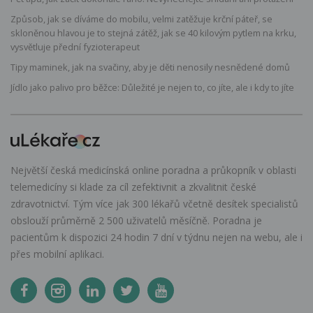
Způsob, jak se díváme do mobilu, velmi zatěžuje krční páteř, se
skloněnou hlavou je to stejná zátěž, jak se 40 kilovým pytlem na krku,
vysvětluje přední fyzioterapeut
Tipy maminek, jak na svačiny, aby je děti nenosily nesnědené domů
Jídlo jako palivo pro běžce: Důležité je nejen to, co jíte, ale i kdy to jíte
Největší česká medicínská online poradna a průkopník v oblasti
telemedicíny si klade za cíl zefektivnit a zkvalitnit české
zdravotnictví. Tým více jak 300 lékařů včetně desítek specialistů
obslouží průměrně 2 500 uživatelů měsíčně. Poradna je
pacientům k dispozici 24 hodin 7 dní v týdnu nejen na webu, ale i
přes mobilní aplikaci.