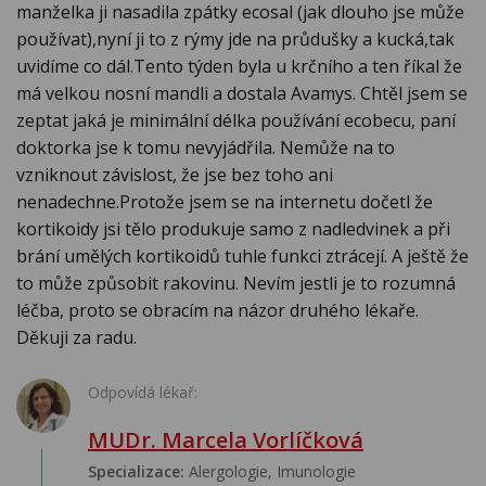
manželka ji nasadila zpátky ecosal (jak dlouho jse může
používat),nyní ji to z rýmy jde na průdušky a kucká,tak
uvidíme co dál.Tento týden byla u krčního a ten říkal že
má velkou nosní mandli a dostala Avamys. Chtěl jsem se
zeptat jaká je minimální délka používání ecobecu, paní
doktorka jse k tomu nevyjádřila. Nemůže na to
vzniknout závislost, že jse bez toho ani
nenadechne.Protože jsem se na internetu dočetl že
kortikoidy jsi tělo produkuje samo z nadledvinek a při
brání umělých kortikoidů tuhle funkci ztrácejí. A ještě že
to může způsobit rakovinu. Nevím jestli je to rozumná
léčba, proto se obracím na názor druhého lékaře.
Děkuji za radu.
Odpovídá lékař:
MUDr. Marcela Vorlíčková
Specializace:
Alergologie‎, Imunologie‎