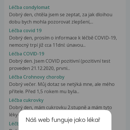
Léčba condylomat
Dobrý den, chtěla jsem se zeptat, za jak dloihou
dobu bych mohla pozorovat zlepšení,...
Léčba covid 19
Dobrý den, prosím o informace k léčbě COVID-19,
nemocný trpí již cca 11dní: únavou...
Léčba COVID-19
Dobrý den. Jsem COVID pozitivní (pozitivní test
proveden 21.12.2020, prvni...
Léčba Crohnovy choroby
Dobrý večer. Můj dotaz se netýká mne, ale mého
přítele. Před 1,5 rokem mu byla...
Léčba cukrovky
Dobrý den, mám cukrovku 2.stupně a mám tyto
léky-Glyclada 60mg...
Náš web funguje jako lékař
Léčba cukrovky, dieta