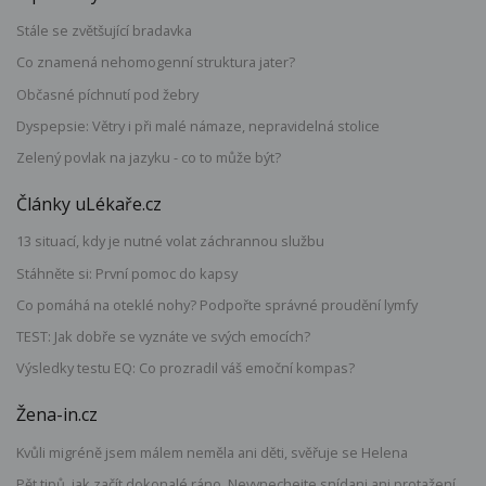
Stále se zvětšující bradavka
Co znamená nehomogenní struktura jater?
Občasné píchnutí pod žebry
Dyspepsie: Větry i při malé námaze, nepravidelná stolice
Zelený povlak na jazyku - co to může být?
Články uLékaře.cz
13 situací, kdy je nutné volat záchrannou službu
Stáhněte si: První pomoc do kapsy
Co pomáhá na oteklé nohy? Podpořte správné proudění lymfy
TEST: Jak dobře se vyznáte ve svých emocích?
Výsledky testu EQ: Co prozradil váš emoční kompas?
Žena-in.cz
Kvůli migréně jsem málem neměla ani děti, svěřuje se Helena
Pět tipů, jak začít dokonalé ráno. Nevynechejte snídani ani protažení