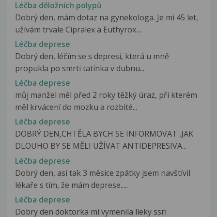
Léčba děložních polypů
Dobrý den, mám dotaz na gynekologa. Je mi 45 let,
užívám trvale Cipralex a Euthyrox....
Léčba deprese
Dobrý den, léčím se s depresí, která u mně
propukla po smrti tatínka v dubnu...
Léčba deprese
můj manžel měl před 2 roky těžký úraz, při kterém
měl krvácení do mozku a rozbité...
Léčba deprese
DOBRÝ DEN,CHTĚLA BYCH SE INFORMOVAT ,JAK
DLOUHO BY SE MĚLI UŽÍVAT ANTIDEPRESIVA...
Léčba deprese
Dobrý den, asi tak 3 měsíce zpátky jsem navštívil
lékaře s tím, že mám deprese.....
Léčba deprese
Dobry den doktorka mi vymenila lieky ssri