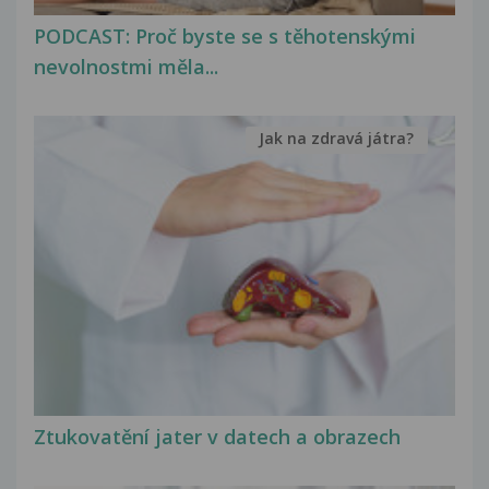
PODCAST: Proč byste se s těhotenskými
nevolnostmi měla...
Jak na zdravá játra?
Ztukovatění jater v datech a obrazech