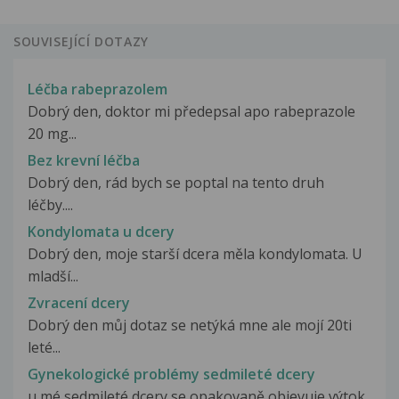
SOUVISEJÍCÍ DOTAZY
Léčba rabeprazolem
Dobrý den, doktor mi předepsal apo rabeprazole
20 mg...
Bez krevní léčba
Dobrý den, rád bych se poptal na tento druh
léčby....
Kondylomata u dcery
Dobrý den, moje starší dcera měla kondylomata. U
mladší...
Zvracení dcery
Dobrý den můj dotaz se netýká mne ale mojí 20ti
leté...
Gynekologické problémy sedmileté dcery
u mé sedmileté dcery se opakovaně objevuje výtok