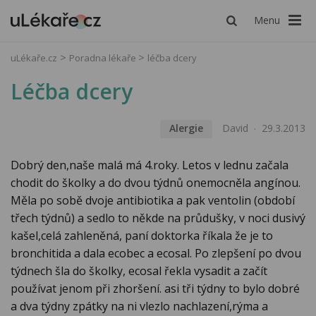
Menu
uLékaře.cz
Poradna lékaře
léčba dcery
Léčba dcery
Alergie
David
29.3.2013
Dobrý den,naše malá má 4.roky. Letos v lednu začala
chodit do školky a do dvou týdnů onemocněla angínou.
Měla po sobě dvoje antibiotika a pak ventolin (období
třech týdnů) a sedlo to někde na průdušky, v noci dusivý
kašel,celá zahleněná, paní doktorka říkala že je to
bronchitida a dala ecobec a ecosal. Po zlepšení po dvou
týdnech šla do školky, ecosal řekla vysadit a začít
používat jenom při zhoršení. asi tři týdny to bylo dobré
a dva týdny zpátky na ni vlezlo nachlazení,rýma a