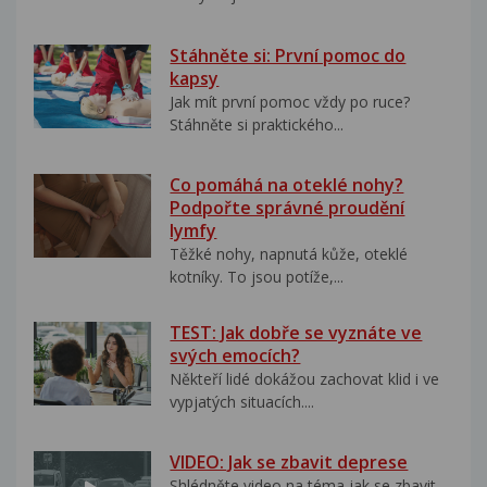
Stáhněte si: První pomoc do
kapsy
Jak mít první pomoc vždy po ruce?
Stáhněte si praktického...
Co pomáhá na oteklé nohy?
Podpořte správné proudění
lymfy
Těžké nohy, napnutá kůže, oteklé
kotníky. To jsou potíže,...
TEST: Jak dobře se vyznáte ve
svých emocích?
Někteří lidé dokážou zachovat klid i ve
vypjatých situacích....
VIDEO: Jak se zbavit deprese
Shlédněte video na téma jak se zbavit