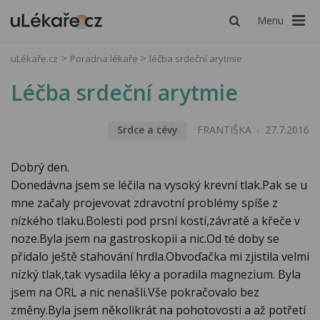
Menu
uLékaře.cz
Poradna lékaře
léčba srdeční arytmie
Léčba srdeční arytmie
Srdce a cévy
FRANTIŠKA
27.7.2016
Dobrý den.
Donedávna jsem se léčila na vysoký krevní tlak.Pak se u
mne začaly projevovat zdravotní problémy spíše z
nízkého tlaku.Bolesti pod prsní kostí,závratě a křeče v
noze.Byla jsem na gastroskopii a nic.Od té doby se
přidalo ještě stahování hrdla.Obvoďačka mi zjistila velmi
nízký tlak,tak vysadila léky a poradila magnezium. Byla
jsem na ORL a nic nenašli.Vše pokračovalo bez
změny.Byla jsem několikrát na pohotovosti a až potřetí