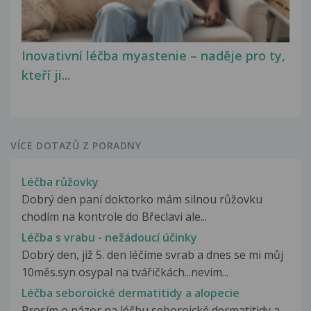
Inovativní léčba myastenie – naděje pro ty,
kteří ji...
VÍCE DOTAZŮ Z PORADNY
Léčba růžovky
Dobrý den paní doktorko mám silnou růžovku
chodím na kontrole do Břeclavi ale...
Léčba s vrabu - nežádoucí účinky
Dobrý den, již 5. den léčíme svrab a dnes se mi můj
10měs.syn osypal na tvářičkách...nevím...
Léčba seboroické dermatitidy a alopecie
Prosím o názor na léčbu seboroické dermatitidy a