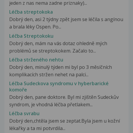
jeden z nas nema zadne priznaky)...
Léčba streptokoka
Dobrý den, asi 2 týdny zpět jsem se léčila s angínou
a brala léky Ospen. Po...
Léčba Streptokoku
Dobrý den, mám na vás dotaz ohledně mých
problémů se streptokokem. Začalo to...
Léčba strženého nehtu
Dobrý den, minulý týden mi byl po 3 měsíčních
komplikacích stržen nehet na palci...
Léčba Sudeckova syndromu v hyberbarické
komoře
Dobrý den, pane doktore. Byl mi zjištěn Sudeckův
syndrom, je vhodná léčba přetlakem...
Léčba svrabu
Dobrý den,chtěla jsem se zeptat.Byla jsem u kožní
lékařky a ta mi potvrdila...