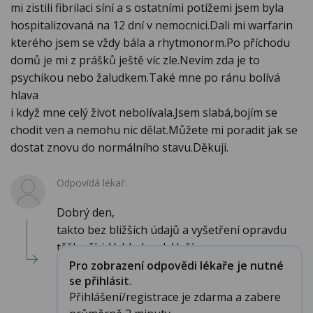
mi zistili fibrilaci síní a s ostatními potížemi jsem byla
hospitalizovaná na 12 dní v nemocnici.Dali mi warfarin
kterého jsem se vždy bála a rhytmonorm.Po příchodu
domů je mi z prášků ještě víc zle.Nevím zda je to
psychikou nebo žaludkem.Také mne po ránu bolívá
hlava
i když mne celý život nebolívala.Jsem slabá,bojím se
chodit ven a nemohu nic dělat.Můžete mi poradit jak se
dostat znovu do normálního stavu.Děkuji.
Odpovídá lékař:
Dobrý den,
takto bez bližších údajů a vyšetření opravdu
těžko říci. Vzhledem k Vaší ...
Pro zobrazení odpovědi lékaře je nutné
se přihlásit.
Přihlášení/registrace je zdarma a zabere