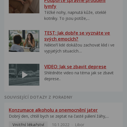
Podpořte správné proudění
lymfy
Těžké nohy, napnutá kůže, oteklé
kotníky. To jsou potíže,...
TEST: Jak dobře se vyznáte ve
svých emocích?
Někteří lidé dokážou zachovat klid i ve
vypjatých situacích....
VIDEO: Jak se zbavit deprese
Shlédněte video na téma jak se zbavit
deprese..
SOUVISEJÍCÍ DOTAZY Z PORADNY
Konzumace alkoholu a onemocnění jater
Dobrý den, chtěl bych se zeptat na časté pálení žáhy,...
Vnitřní lékařství
10.1.2022
Libor