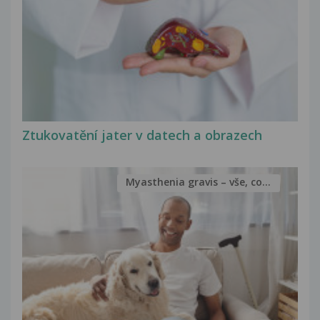
Ztukovatění jater v datech a obrazech
Myasthenia gravis – vše, co...