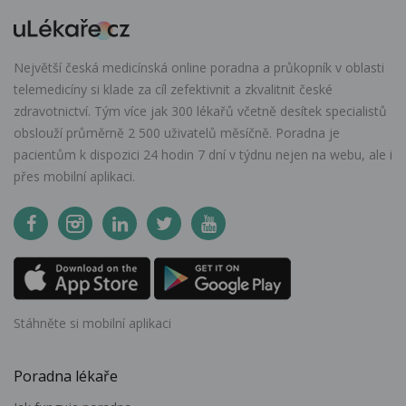
Největší česká medicínská online poradna a průkopník v oblasti
telemedicíny si klade za cíl zefektivnit a zkvalitnit české
zdravotnictví. Tým více jak 300 lékařů včetně desítek specialistů
obslouží průměrně 2 500 uživatelů měsíčně. Poradna je
pacientům k dispozici 24 hodin 7 dní v týdnu nejen na webu, ale i
přes mobilní aplikaci.
Stáhněte si mobilní aplikaci
Poradna lékaře