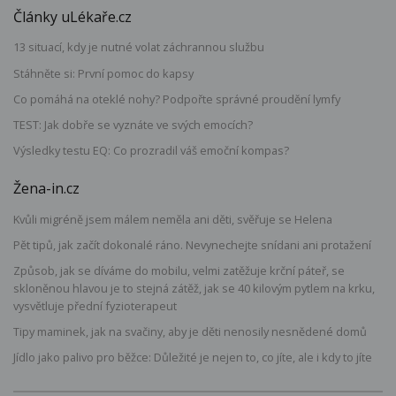
Články uLékaře.cz
13 situací, kdy je nutné volat záchrannou službu
Stáhněte si: První pomoc do kapsy
Co pomáhá na oteklé nohy? Podpořte správné proudění lymfy
TEST: Jak dobře se vyznáte ve svých emocích?
Výsledky testu EQ: Co prozradil váš emoční kompas?
Žena-in.cz
Kvůli migréně jsem málem neměla ani děti, svěřuje se Helena
Pět tipů, jak začít dokonalé ráno. Nevynechejte snídani ani protažení
Způsob, jak se díváme do mobilu, velmi zatěžuje krční páteř, se
skloněnou hlavou je to stejná zátěž, jak se 40 kilovým pytlem na krku,
vysvětluje přední fyzioterapeut
Tipy maminek, jak na svačiny, aby je děti nenosily nesnědené domů
Jídlo jako palivo pro běžce: Důležité je nejen to, co jíte, ale i kdy to jíte