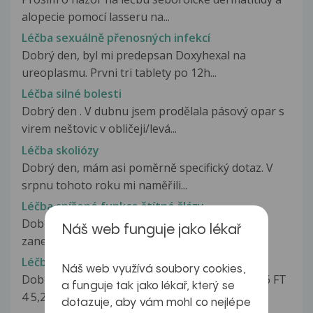
alopecie pomocí lasseru na...
Léčba sexuálně přenosných infekcí
Dobrý den, byl mi predepsan Doxyhexal na
ureoplasmu. Prvni tri tablety po 12h...
Léčba silné bolesti
Dobrý den . V dubnu jsem prodělala pásový opar s
virem neštovic v obličeji/levá...
Léčba skoliózy
Dobrý den, mám asi poměrně specifický dotaz. V
srpnu tohoto roku mi naměřili...
Léčba snížené funkce štítné žlázy
Dobry den, chtela bych se zeptat, byl mi zjisten
Náš web funguje jako lékař
zanet stitne zlazy a hypofunkce....
Léčba snížené funkce štítné žlázy
Náš web využívá soubory cookies,
Dobrý den, V lednu z rozboru krve TSH 123,216 FT
a funguje tak jako lékař, který se
4 5,2 ATPO 433,97 ATG...
dotazuje, aby vám mohl co nejlépe