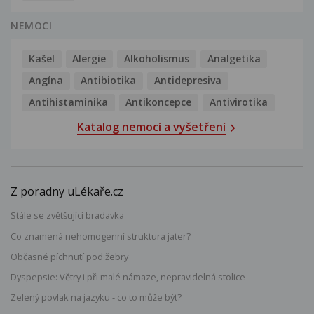
NEMOCI
Kašel
Alergie
Alkoholismus
Analgetika
Angína
Antibiotika
Antidepresiva
Antihistaminika
Antikoncepce
Antivirotika
Katalog nemocí a vyšetření
Z poradny uLékaře.cz
Stále se zvětšující bradavka
Co znamená nehomogenní struktura jater?
Občasné píchnutí pod žebry
Dyspepsie: Větry i při malé námaze, nepravidelná stolice
Zelený povlak na jazyku - co to může být?