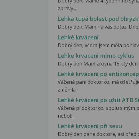
Dobrý den. Máme 4 týdenního syna,
zprávy...
Lehka tupá bolest pod ohryz
Dobrý den. Mám na vás dotaz. Dnes j
Lehké krvácení
Dobrý den, včera jsem měla pohlavní 
Lehke krvaceni mimo cyklus
Dobry den Mam zrovna 15-cty den o
Lehké krvácení po antikoncep
Vážená paní doktorko, má ošetřujíc
změnila...
Lehké krvácení po užití ATB
Vážená pí doktorko, spolu s mým 
neboť...
Lehké krvácení při sexu
Dobrý den pane doktore, asi před d