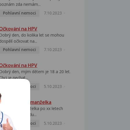
poznám zda nemám...
Pohlavní nemoci
7.10.2023
Očkování na HPV
Dobrý den, do kolika let se mohou
dospělí očkovat na...
Pohlavní nemoci
7.10.2023
Očkování na HPV
Dobrý den, mým dětem je 18 a 20 let.
Chci je nechat...
Pohlavní nemoci
5.10.2023
HPV pozitivní manželka
Dobrý den, manželka po xx letech
přivezla z Východu...
Pohlavní nemoci
5.10.2023