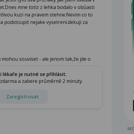
t.Dnes mne totiz z lehka bodalo v obůasti
itlivou kuzi na pravem stehne.Nevim co to
la podstoupit nejake vysetreni.dekuji za
 mohou souviset - ale jenom tak,že jde o
..
lékaře je nutné se přihlásit.
e zdarma a zabere průměrně 2 minuty.
Zaregistrovat
MO