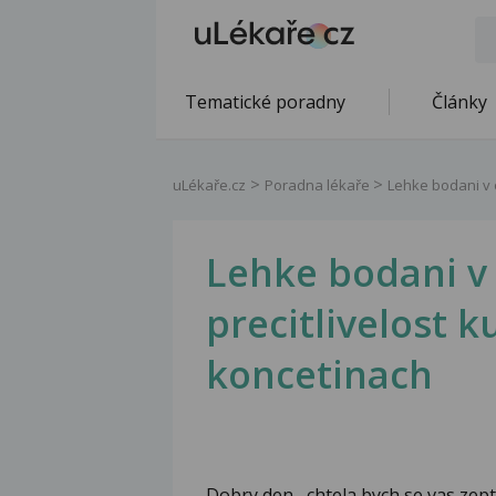
Tematické poradny
Články
uLékaře.cz
Poradna lékaře
Lehke bodani v o
Lehke bodani v 
precitlivelost k
koncetinach
Dobry den , chtela bych se vas zepta