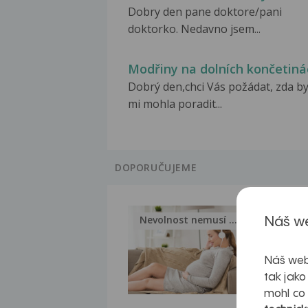
Dobry den pane doktore/pani
doktorko. Nedavno jsem...
Modřiny na dolních končetiná
Dobrý den,chci Vás požádat, zda b
mi mohla poradit...
DOPORUČUJEME
Nevolnost nemusí být nutnou...
Jak 
Náš we
Náš web
tak jako
mohl co