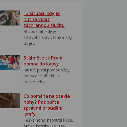
13 situací, kdy je
nutné volat
záchrannou službu
Rozpoznat, kdy je
zdravotní stav vážný a kdy
už je...
Stáhněte si: První
pomoc do kapsy
Jak mít první pomoc vždy
po ruce? Stáhněte si
praktického...
Co pomáhá na oteklé
nohy? Podpořte
správné proudění
lymfy
Těžké nohy, napnutá kůže,
oteklé kotníky. To jsou