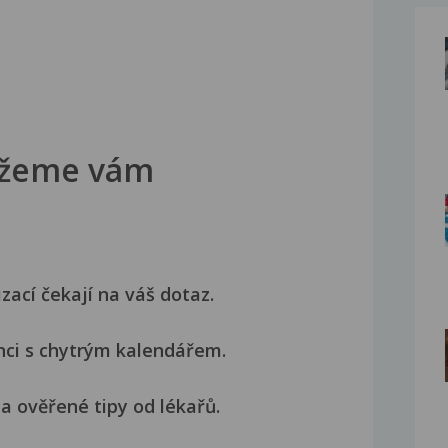
žeme vám
izací čekají na váš dotaz.
nci s chytrým kalendářem.
a ověřené tipy od lékařů.