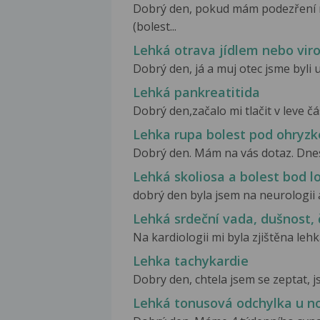
Dobrý den, pokud mám podezření 
(bolest...
Lehká otrava jídlem nebo vir
Dobrý den, já a muj otec jsme byli 
Lehká pankreatitida
Dobrý den,začalo mi tlačit v leve č
Lehka rupa bolest pod ohryz
Dobrý den. Mám na vás dotaz. Dnes j
Lehká skoliosa a bolest bod 
dobrý den byla jsem na neurologii 
Lehká srdeční vada, dušnost, 
Na kardiologii mi byla zjištěna leh
Lehka tachykardie
Dobry den, chtela jsem se zeptat, j
Lehká tonusová odchylka u n