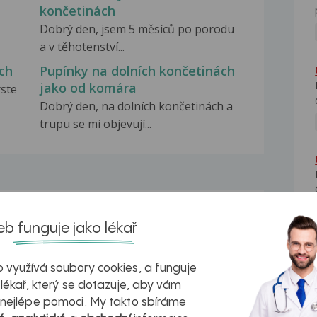
končetinách
Dobrý den, jsem 5 měsíců po porodu
a v těhotenství...
ch
Pupínky na dolních končetinách
jako od komára
yste
Dobrý den, na dolních končetinách a
trupu se mi objevují...
na zdravá játra?
Myasthenia gravis – vše, co...
b funguje jako lékař
 využívá soubory cookies, a funguje
 lékař, který se dotazuje, aby vám
 nejlépe pomoci. My takto sbíráme