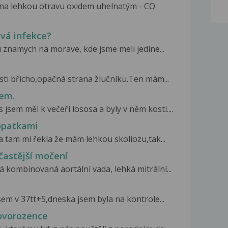
na lehkou otravu oxidem uhelnatým - CO
ová infekce?
u znamych na morave, kde jsme meli jedine...
ásti břicho,opačná strana žlučníku.Ten mám...
kem.
sem měl k večeři lososa a byly v něm kosti....
lopatkami
a tam mi řekla že mám lehkou skoliozu,tak...
častější močení
ká kombinovaná aortální vada, lehká mitrální...
sem v 37tt+5,dneska jsem byla na kontrole...
ovorozence