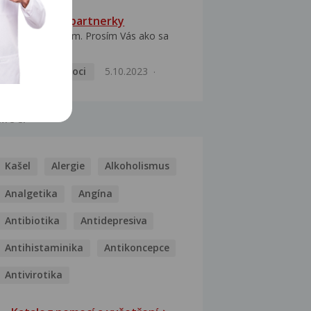
HPV typ 52 u partnerky
Dobrý deň prajem. Prosím Vás ako sa
dá vyliečiť vírus...
Pohlavní nemoci
5.10.2023
MOCI
Kašel
Alergie
Alkoholismus
Analgetika
Angína
Antibiotika
Antidepresiva
Antihistaminika
Antikoncepce
Antivirotika