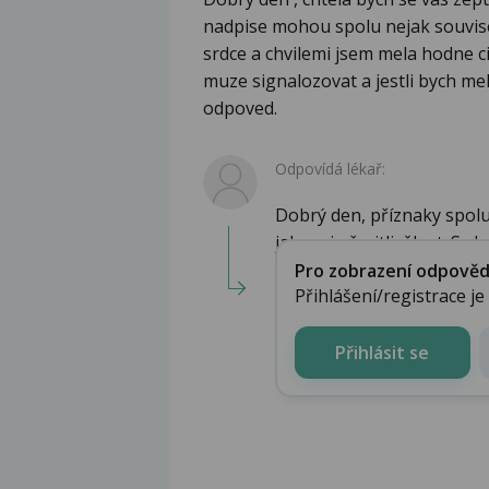
nadpise mohou spolu nejak souvise
srdce a chvilemi jsem mela hodne c
muze signalozovat a jestli bych me
odpoved.
Odpovídá lékař:
Dobrý den, příznaky spolu
jakousi přecitlivělost. Srde.
Pro zobrazení odpovědi 
Přihlášení/registrace j
Přihlásit se