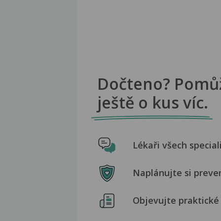
Dočteno? Pomů
ještě o kus víc.
Lékaři všech special
Naplánujte si preve
Objevujte praktické 