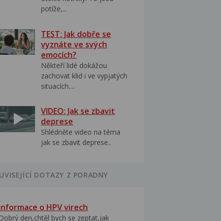
potíže,...
TEST: Jak dobře se
vyznáte ve svých
emocích?
Někteří lidé dokážou
zachovat klid i ve vypjatých
situacích....
VIDEO: Jak se zbavit
deprese
Shlédněte video na téma
jak se zbavit deprese..
UVISEJÍCÍ DOTAZY Z PORADNY
Informace o HPV virech
Dobrý den,chtěl bych se zeptat,jak