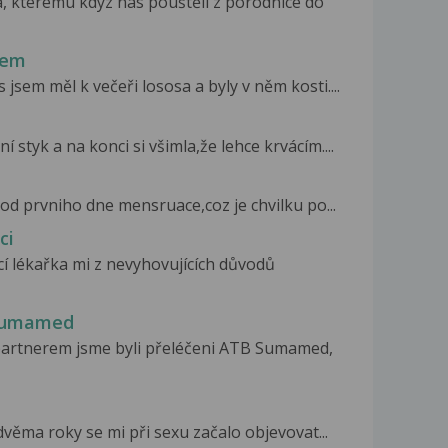
 kterému kdyz nás pouštěli z porodnice do
kem
sem měl k večeři lososa a byly v něm kosti....
styk a na konci si všimla,že lehce krvácím....
d prvniho dne mensruace,coz je chvilku po...
ci
í lékařka mi z nevyhovujících důvodů
 Sumamed
partnerem jsme byli přeléčeni ATB Sumamed,
věma roky se mi při sexu začalo objevovat...