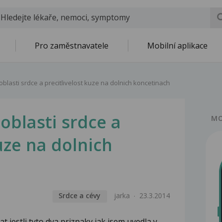
Pro zaměstnavatele
Mobilní aplikace
blasti srdce a precitlivelost kuze na dolnich koncetinach
oblasti srdce a
MO
uze na dolnich
Srdce a cévy
jarka
23.3.2014
t jestli tyto dva priznaky jak jsem uvedla v